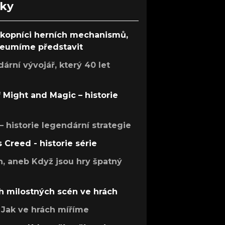
nky
ůkopníci herních mechanismů,
 neumíme představit
rní vývojář, který 40 let
f Might and Magic – historie
 – historie legendární strategie
s Creed - historie série
h, aneb Když jsou hry špatný
h milostných scén ve hrách
Jak ve hrách míříme