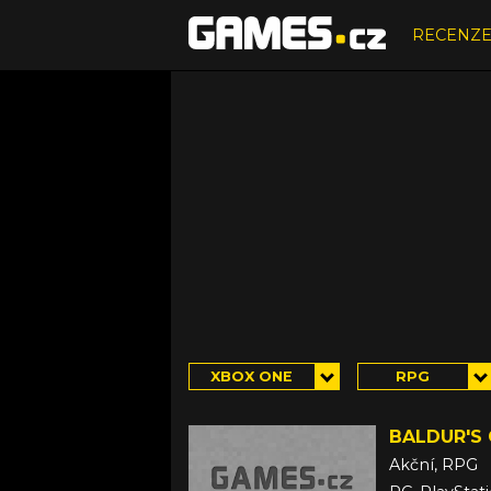
RECENZ
XBOX ONE
RPG
BALDUR'S 
Akční, RPG