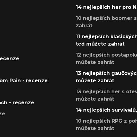
14 nejlepších her pro 
10 nejlepších boomer s
zahrát
11 nejlepších klasickýc
teď můžete zahrát
12 nejlepších postapoka
recenze
můžete zahrát
13 nejlepších gaučových
tom Pain - recenze
můžete zahrát
13 nejlepších her s ot
můžete zahrát
ach - recenze
14 nejlepších survivalů
ze
10 nejlepších RPG z poh
můžete zahrát