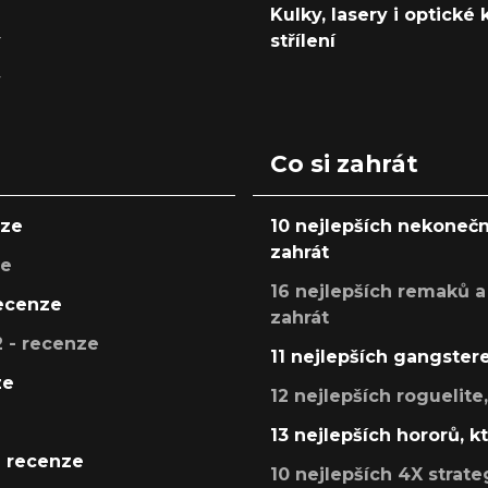
Kulky, lasery i optické
y
střílení
y
Co si zahrát
nze
10 nejlepších nekonečn
zahrát
ze
16 nejlepších remaků a
recenze
zahrát
 - recenze
11 nejlepších gangstere
ze
12 nejlepších roguelite
13 nejlepších hororů, k
- recenze
10 nejlepších 4X strate