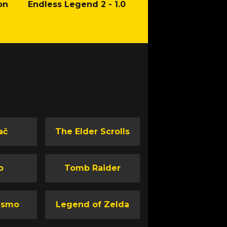
on
Endless Legend 2 - 1.0
Mafia: The Old Co
Man of Honor Ga
ač
The Elder Scrolls
o
Tomb Raider
ismo
Legend of Zelda