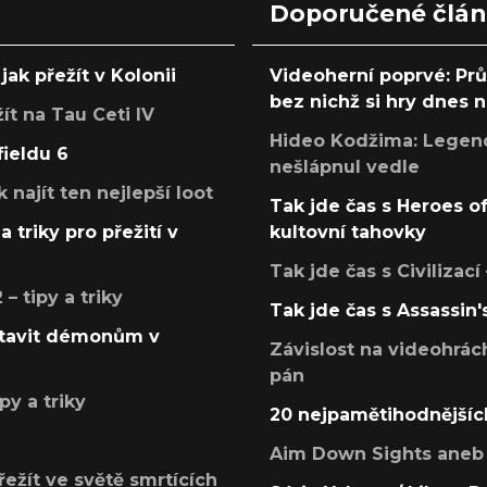
Doporučené člá
jak přežít v Kolonii
Videoherní poprvé: Pr
bez nichž si hry dnes
žít na Tau Ceti IV
Hideo Kodžima: Legendá
fieldu 6
nešlápnul vedle
k najít ten nejlepší loot
Tak jde čas s Heroes o
a triky pro přežití v
kultovní tahovky
Tak jde čas s Civilizací
 tipy a triky
Tak jde čas s Assassin'
postavit démonům v
Závislost na videohrác
pán
py a triky
20 nejpamětihodnějšíc
Aim Down Sights aneb 
přežít ve světě smrtících