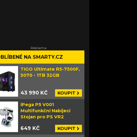
BLÍBENÉ NA SMARTY.CZ
TIGO Ultimate R5-7500F,
5070 - 1TB 32GB
43 990 KČ
KOUPIT
iPega P5 V001
Multifunkční Nabíjecí
Stojan pro PS VR2
649 KČ
KOUPIT