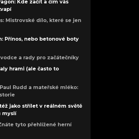
ragon: Kde začít a čím vás
kvapí
: Mistrovské dílo, které se jen
: Přínos, nebo betonové boty
růvodce a rady pro začátečníky
aly hrami (ale často to
 Paul Rudd a mateřské mléko:
storie
též jako střílet v reálném světě
ů myslí
Znáte tyto přehlížené herní