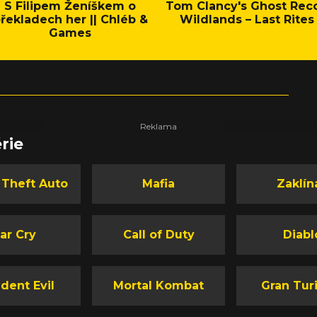
S Filipem Ženíškem o
Tom Clancy's Ghost Rec
řekladech her || Chléb &
Wildlands – Last Rites
Games
rie
 Theft Auto
Mafia
Zaklín
ar Cry
Call of Duty
Diabl
dent Evil
Mortal Kombat
Gran Tur