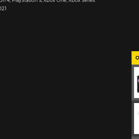
ion 4, PlayStation 5, Xbox One, Xbox Series
021
O