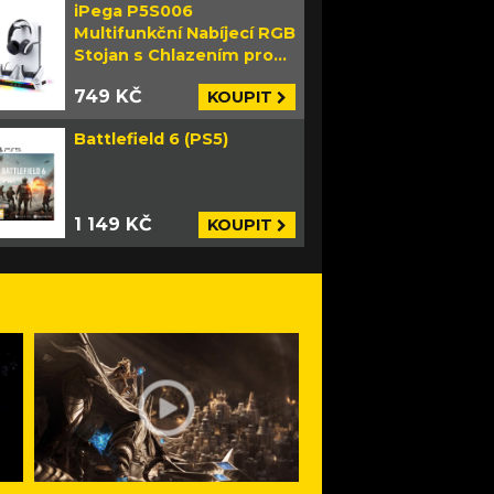
iPega P5S006
Multifunkční Nabíjecí RGB
Stojan s Chlazením pro
PS5 Slim bílý
749 KČ
KOUPIT
Battlefield 6 (PS5)
1 149 KČ
KOUPIT