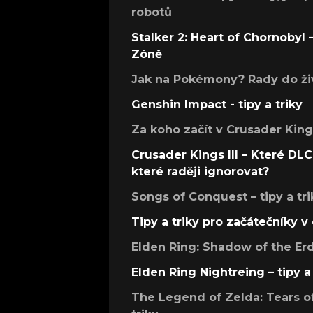
robotů
Stalker 2: Heart of Chornobyl – 
Zóně
Jak na Pokémony? Rady do živ
Genshin Impact - tipy a triky
Za koho začít v Crusader Kings
Crusader Kings III – Které DLC 
které raději ignorovat?
Songs of Conquest – tipy a tri
Tipy a triky pro začátečníky 
Elden Ring: Shadow of the Erdt
Elden Ring Nightreing – tipy a 
The Legend of Zelda: Tears of