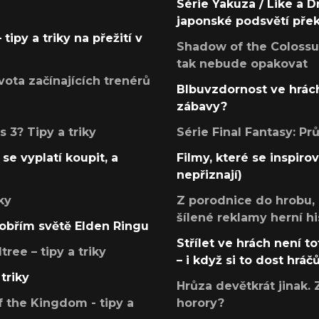
Série Yakuza / Like a D
japonské podsvětí pře
tipy a triky na přežití v
Shadow of the Colossus
tak nebude opakovat
ota začínajících trenérů
Blbuvzdornost ve hrách
zábavy?
 3? Tipy a triky
Série Final Fantasy: P
se vyplatí koupit, a
Filmy, které se inspirov
nepřiznají)
ky
Z porodnice do hrobu,
šílené reklamy herní hi
v obřím světě Elden Ringu
Střílet ve hrách není to
ree – tipy a triky
– i když si to dost hráč
triky
Hrůza devětkrát jinak. 
 the Kingdom - tipy a
horory?