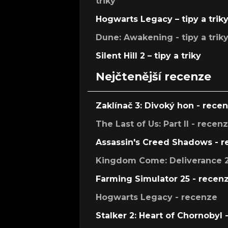
triky
Hogwarts Legacy – tipy a trik
Dune: Awakening - tipy a trik
Silent Hill 2 – tipy a triky
Nejčtenější recenze
Zaklínač 3: Divoký hon - rece
The Last of Us: Part II - recen
Assassin's Creed Shadows - 
Kingdom Come: Deliverance 2
Farming Simulator 25 - recen
Hogwarts Legacy - recenze
Stalker 2: Heart of Chornobyl 