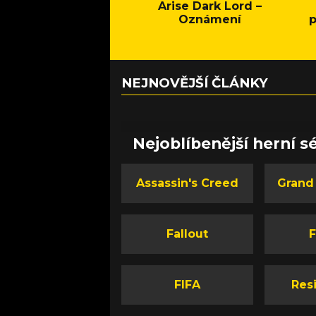
Arise Dark Lord –
Oznámení
p
NEJNOVĚJŠÍ ČLÁNKY
Nejoblíbenější herní sé
Assassin's Creed
Grand
Fallout
F
FIFA
Resi