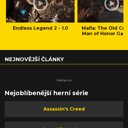
Endless Legend 2 - 1.0
Mafia: The Old Cou
Man of Honor Gam
NEJNOVĚJŠÍ ČLÁNKY
Nejoblíbenější herní série
Assassin's Creed