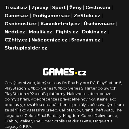
Tiscali.cz
|
Zprávy
|
Sport
|
Ženy
|
Cestování
|
Games.cz
|
Profigamers.cz
|
ZeStolu.cz
|
Osobnosti.cz
|
Karaoketexty.cz
|
Úschovna.cz
|
Nedd.cz
|
Moulík.cz
|
Fights.cz
|
Dokina.cz
|
CZhity.cz
|
Našepeníze.cz
|
Srovnám.cz
|
StartupInsider.cz
Český herní web, který se soustředí na hry pro PC, PlayStation 5,
PlayStation 4, Xbox Series X, Xbox Series S, Nintendo Switch,
PlayStation VR2 a další platformy. Naleznete zde recenze,
dojmy z hraní, videorecenze i pravidelné novinky, stejně jako
podcasty, rozsáhlou databázi her a speciály k očekávaným hrám
ze sérií jako Assassin's Creed, Call of Duty, Grand Theft Auto, The
Legend of Zelda, Final Fantasy, Kingdom Come: Deliverance,
Diablo, Stalker, The Elder Scrolls, Baldur's Gate, Hogwart's
Legacy či FIFA.