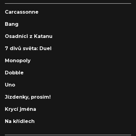
Carcassonne
Bang
Osadníci z Katanu
7 divů světa: Duel
Monopoly
Dobble
Uno
Jízdenky, prosím!
Krycí jména
Na křídlech