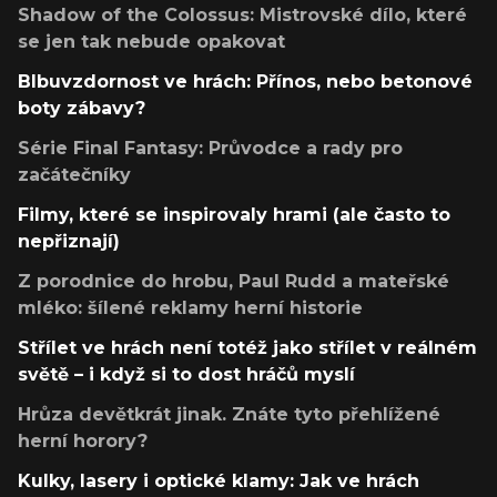
Shadow of the Colossus: Mistrovské dílo, které
se jen tak nebude opakovat
Blbuvzdornost ve hrách: Přínos, nebo betonové
boty zábavy?
Série Final Fantasy: Průvodce a rady pro
začátečníky
Filmy, které se inspirovaly hrami (ale často to
nepřiznají)
Z porodnice do hrobu, Paul Rudd a mateřské
mléko: šílené reklamy herní historie
Střílet ve hrách není totéž jako střílet v reálném
světě – i když si to dost hráčů myslí
Hrůza devětkrát jinak. Znáte tyto přehlížené
herní horory?
Kulky, lasery i optické klamy: Jak ve hrách