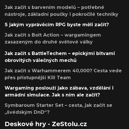
Jak začít s barvením modelů – potřebné
nástroje, základní poučky i pokročilé techniky
S jakým vyprávěcím RPG byste měli začít?
Jak začít s Bolt Action – wargamingem
zasazeným do druhé světové války
Jak začít s BattleTechem – epickými bitvami
obrovitých válečných mechů
Jak začít s Warhammerem 40,000? Cesta vede
přes přístupnější Kill Team
Wargaming poslouží jako zábava, vzdělání i
armádní simulace. Jak s ním ale začít?
Symbaroum Starter Set – cesta, jak začít se
„švédským DnD“?
Deskové hry - ZeStolu.cz