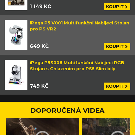
1 149 KČ
KOUPIT
iPega P5 V001 Multifunkční Nabíjecí Stojan
pro PS VR2
649 KČ
KOUPIT
iPega P5S006 Multifunkční Nabíjecí RGB
Stojan s Chlazením pro PS5 Slim bílý
749 KČ
KOUPIT
DOPORUČENÁ VIDEA