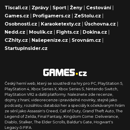
Tiscali.cz
|
Zprávy
|
Sport
|
Ženy
|
Cestování
|
Games.cz
|
Profigamers.cz
|
ZeStolu.cz
|
Osobnosti.cz
|
Karaoketexty.cz
|
Úschovna.cz
|
Nedd.cz
|
Moulík.cz
|
Fights.cz
|
Dokina.cz
|
CZhity.cz
|
Našepeníze.cz
|
Srovnám.cz
|
StartupInsider.cz
Český herní web, který se soustředí na hry pro PC, PlayStation 5,
PlayStation 4, Xbox Series X, Xbox Series S, Nintendo Switch,
PlayStation VR2 a další platformy. Naleznete zde recenze,
dojmy z hraní, videorecenze i pravidelné novinky, stejně jako
podcasty, rozsáhlou databázi her a speciály k očekávaným hrám
ze sérií jako Assassin's Creed, Call of Duty, Grand Theft Auto, The
Legend of Zelda, Final Fantasy, Kingdom Come: Deliverance,
Diablo, Stalker, The Elder Scrolls, Baldur's Gate, Hogwart's
Legacy či FIFA.