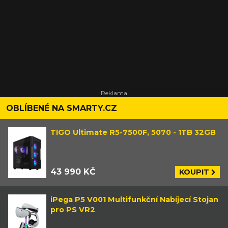
OBLÍBENÉ NA SMARTY.CZ
TIGO Ultimate R5-7500F, 5070 - 1TB 32GB
43 990 KČ
KOUPIT
iPega P5 V001 Multifunkční Nabíjecí Stojan
pro PS VR2