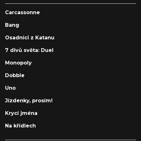
Carcassonne
Bang
Osadníci z Katanu
7 divů světa: Duel
Monopoly
Dobble
Uno
Jízdenky, prosím!
Krycí jména
Na křídlech