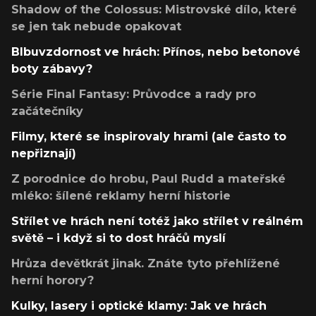
Shadow of the Colossus: Mistrovské dílo, které
se jen tak nebude opakovat
Blbuvzdornost ve hrách: Přínos, nebo betonové
boty zábavy?
Série Final Fantasy: Průvodce a rady pro
začátečníky
Filmy, které se inspirovaly hrami (ale často to
nepřiznají)
Z porodnice do hrobu, Paul Rudd a mateřské
mléko: šílené reklamy herní historie
Střílet ve hrách není totéž jako střílet v reálném
světě – i když si to dost hráčů myslí
Hrůza devětkrát jinak. Znáte tyto přehlížené
herní horory?
Kulky, lasery i optické klamy: Jak ve hrách