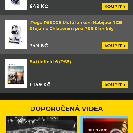
649 KČ
KOUPIT
iPega P5S006 Multifunkční Nabíjecí RGB
Stojan s Chlazením pro PS5 Slim bílý
749 KČ
KOUPIT
Battlefield 6 (PS5)
1 149 KČ
KOUPIT
DOPORUČENÁ VIDEA