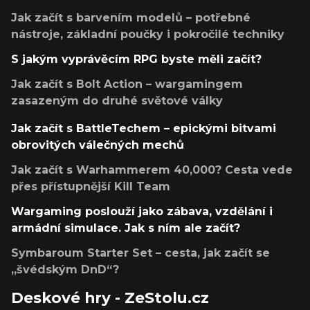
Jak začít s barvením modelů – potřebné
nástroje, základní poučky i pokročilé techniky
S jakým vyprávěcím RPG byste měli začít?
Jak začít s Bolt Action – wargamingem
zasazeným do druhé světové války
Jak začít s BattleTechem – epickými bitvami
obrovitých válečných mechů
Jak začít s Warhammerem 40,000? Cesta vede
přes přístupnější Kill Team
Wargaming poslouží jako zábava, vzdělání i
armádní simulace. Jak s ním ale začít?
Symbaroum Starter Set – cesta, jak začít se
„švédským DnD“?
Deskové hry - ZeStolu.cz