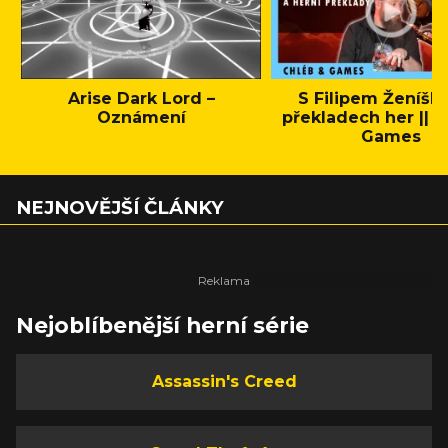
Arise Dark Lord –
S Filipem Ženíšk
Oznámení
překladech her || C
Games
NEJNOVĚJŠÍ ČLÁNKY
Nejoblíbenější herní série
Assassin's Creed