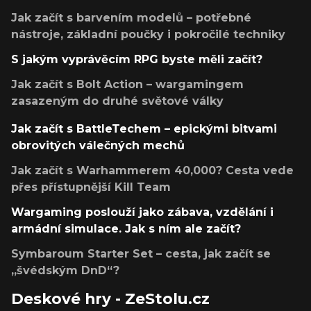
Jak začít s barvením modelů – potřebné
nástroje, základní poučky i pokročilé techniky
S jakým vyprávěcím RPG byste měli začít?
Jak začít s Bolt Action – wargamingem
zasazeným do druhé světové války
Jak začít s BattleTechem – epickými bitvami
obrovitých válečných mechů
Jak začít s Warhammerem 40,000? Cesta vede
přes přístupnější Kill Team
Wargaming poslouží jako zábava, vzdělání i
armádní simulace. Jak s ním ale začít?
Symbaroum Starter Set – cesta, jak začít se
„švédským DnD“?
Deskové hry - ZeStolu.cz