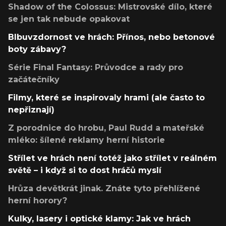
Shadow of the Colossus: Mistrovské dílo, které
se jen tak nebude opakovat
Blbuvzdornost ve hrách: Přínos, nebo betonové
boty zábavy?
Série Final Fantasy: Průvodce a rady pro
začátečníky
Filmy, které se inspirovaly hrami (ale často to
nepřiznají)
Z porodnice do hrobu, Paul Rudd a mateřské
mléko: šílené reklamy herní historie
Střílet ve hrách není totéž jako střílet v reálném
světě – i když si to dost hráčů myslí
Hrůza devětkrát jinak. Znáte tyto přehlížené
herní horory?
Kulky, lasery i optické klamy: Jak ve hrách