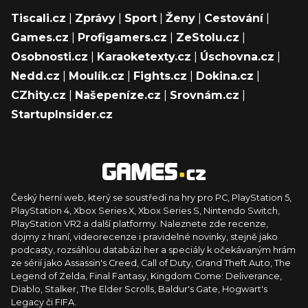
Tiscali.cz
|
Zprávy
|
Sport
|
Ženy
|
Cestování
|
Games.cz
|
Profigamers.cz
|
ZeStolu.cz
|
Osobnosti.cz
|
Karaoketexty.cz
|
Úschovna.cz
|
Nedd.cz
|
Moulík.cz
|
Fights.cz
|
Dokina.cz
|
CZhity.cz
|
Našepeníze.cz
|
Srovnám.cz
|
StartupInsider.cz
Český herní web, který se soustředí na hry pro PC, PlayStation 5,
PlayStation 4, Xbox Series X, Xbox Series S, Nintendo Switch,
PlayStation VR2 a další platformy. Naleznete zde recenze,
dojmy z hraní, videorecenze i pravidelné novinky, stejně jako
podcasty, rozsáhlou databázi her a speciály k očekávaným hrám
ze sérií jako Assassin's Creed, Call of Duty, Grand Theft Auto, The
Legend of Zelda, Final Fantasy, Kingdom Come: Deliverance,
Diablo, Stalker, The Elder Scrolls, Baldur's Gate, Hogwart's
Legacy či FIFA.