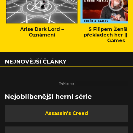
Arise Dark Lord –
S Filipem Ženíšk
Oznámení
překladech her || C
Games
NEJNOVĚJŠÍ ČLÁNKY
Nejoblíbenější herní série
Assassin's Creed