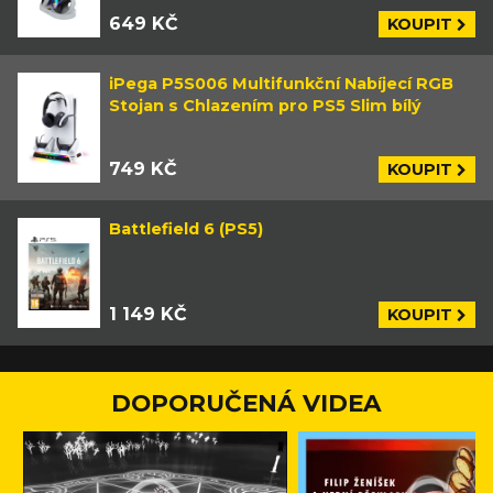
649 KČ
KOUPIT
iPega P5S006 Multifunkční Nabíjecí RGB
Stojan s Chlazením pro PS5 Slim bílý
749 KČ
KOUPIT
Battlefield 6 (PS5)
1 149 KČ
KOUPIT
DOPORUČENÁ VIDEA