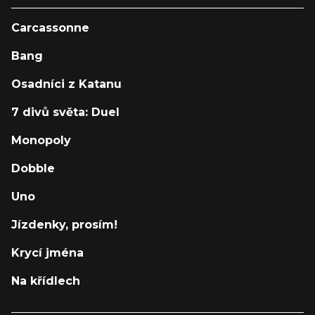
Carcassonne
Bang
Osadníci z Katanu
7 divů světa: Duel
Monopoly
Dobble
Uno
Jízdenky, prosím!
Krycí jména
Na křídlech