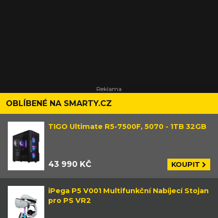
OBLÍBENÉ NA SMARTY.CZ
TIGO Ultimate R5-7500F, 5070 - 1TB 32GB
43 990 KČ
KOUPIT
iPega P5 V001 Multifunkční Nabíjecí Stojan
pro PS VR2