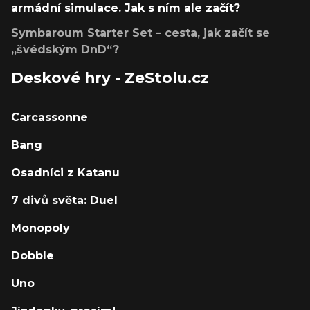
armádní simulace. Jak s ním ale začít?
Symbaroum Starter Set – cesta, jak začít se
„švédským DnD“?
Deskové hry - ZeStolu.cz
Carcassonne
Bang
Osadníci z Katanu
7 divů světa: Duel
Monopoly
Dobble
Uno