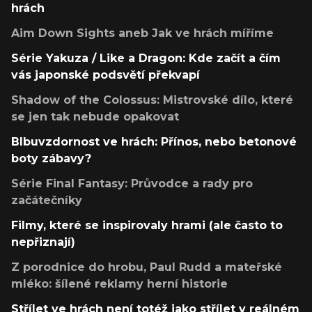
hrách
Aim Down Sights aneb Jak ve hrách míříme
Série Yakuza / Like a Dragon: Kde začít a čím
vás japonské podsvětí překvapí
Shadow of the Colossus: Mistrovské dílo, které
se jen tak nebude opakovat
Blbuvzdornost ve hrách: Přínos, nebo betonové
boty zábavy?
Série Final Fantasy: Průvodce a rady pro
začátečníky
Filmy, které se inspirovaly hrami (ale často to
nepřiznají)
Z porodnice do hrobu, Paul Rudd a mateřské
mléko: šílené reklamy herní historie
Střílet ve hrách není totéž jako střílet v reálném