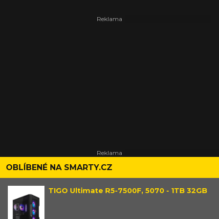
OBLÍBENÉ NA SMARTY.CZ
TIGO Ultimate R5-7500F, 5070 - 1TB 32GB