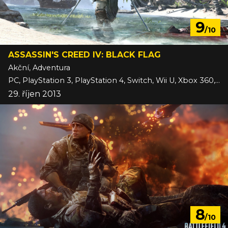
9
/10
ASSASSIN'S CREED IV: BLACK FLAG
Akční, Adventura
PC, PlayStation 3, PlayStation 4, Switch, Wii U, Xbox 360, Xbox One
29. říjen 2013
8
/10