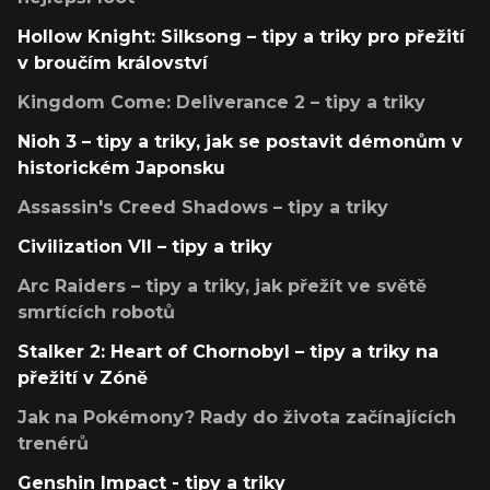
Hollow Knight: Silksong – tipy a triky pro přežití
v broučím království
Kingdom Come: Deliverance 2 – tipy a triky
Nioh 3 – tipy a triky, jak se postavit démonům v
historickém Japonsku
Assassin's Creed Shadows – tipy a triky
Civilization VII – tipy a triky
Arc Raiders – tipy a triky, jak přežít ve světě
smrtících robotů
Stalker 2: Heart of Chornobyl – tipy a triky na
přežití v Zóně
Jak na Pokémony? Rady do života začínajících
trenérů
Genshin Impact - tipy a triky