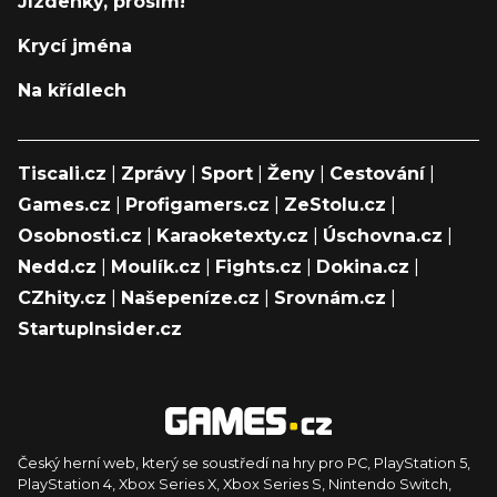
Jízdenky, prosím!
Krycí jména
Na křídlech
Tiscali.cz
|
Zprávy
|
Sport
|
Ženy
|
Cestování
|
Games.cz
|
Profigamers.cz
|
ZeStolu.cz
|
Osobnosti.cz
|
Karaoketexty.cz
|
Úschovna.cz
|
Nedd.cz
|
Moulík.cz
|
Fights.cz
|
Dokina.cz
|
CZhity.cz
|
Našepeníze.cz
|
Srovnám.cz
|
StartupInsider.cz
Český herní web, který se soustředí na hry pro PC, PlayStation 5,
PlayStation 4, Xbox Series X, Xbox Series S, Nintendo Switch,