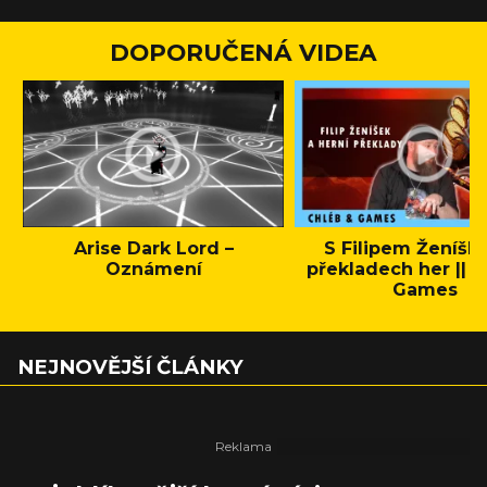
DOPORUČENÁ VIDEA
Arise Dark Lord –
S Filipem Ženíšk
Oznámení
překladech her || C
Games
NEJNOVĚJŠÍ ČLÁNKY