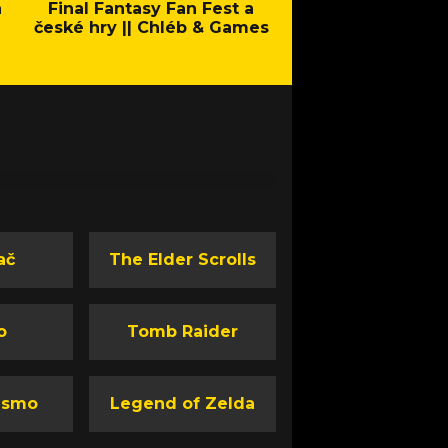
a
Final Fantasy Fan Fest a
Company of Heroes 
české hry || Chléb & Games
Stand - Trail
ač
The Elder Scrolls
o
Tomb Raider
ismo
Legend of Zelda