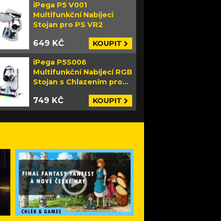
iPega P5 V001
Multifunkční Nabíjecí
Stojan pro PS VR2
649 KČ
KOUPIT
iPega P5S006
Multifunkční Nabíjecí RGB
Stojan s Chlazením pro
PS5 Slim bílý
749 KČ
KOUPIT