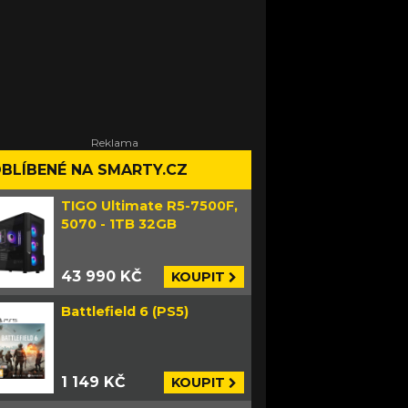
BLÍBENÉ NA SMARTY.CZ
TIGO Ultimate R5-7500F,
5070 - 1TB 32GB
43 990 KČ
KOUPIT
Battlefield 6 (PS5)
1 149 KČ
KOUPIT