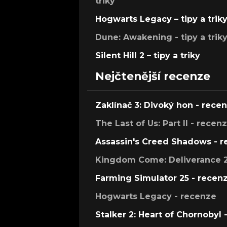
triky
Hogwarts Legacy – tipy a trik
Dune: Awakening - tipy a trik
Silent Hill 2 – tipy a triky
Nejčtenější recenze
Zaklínač 3: Divoký hon - rece
The Last of Us: Part II - recen
Assassin's Creed Shadows - 
Kingdom Come: Deliverance 2
Farming Simulator 25 - recen
Hogwarts Legacy - recenze
Stalker 2: Heart of Chornobyl 