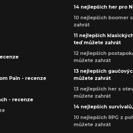
14 nejlepších her pro 
10 nejlepších boomer s
zahrát
11 nejlepších klasickýc
teď můžete zahrát
12 nejlepších postapoka
recenze
můžete zahrát
13 nejlepších gaučových
tom Pain - recenze
můžete zahrát
13 nejlepších her s ot
můžete zahrát
ach - recenze
14 nejlepších survivalů
ze
10 nejlepších RPG z poh
můžete zahrát