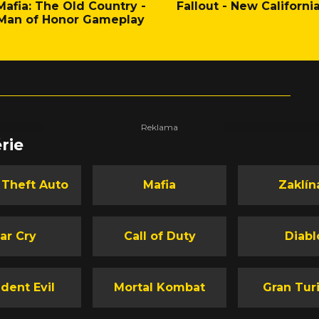
Mafia: The Old Country -
Fallout - New Californi
Man of Honor Gameplay
rie
 Theft Auto
Mafia
Zaklín
ar Cry
Call of Duty
Diabl
dent Evil
Mortal Kombat
Gran Tur