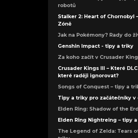
robotů
Stalker 2: Heart of Chornobyl – 
Zóně
Jak na Pokémony? Rady do živ
Genshin Impact - tipy a triky
Za koho začít v Crusader Kings
Crusader Kings III – Které DLC 
které raději ignorovat?
Songs of Conquest – tipy a tri
Tipy a triky pro začátečníky 
Elden Ring: Shadow of the Erdt
Elden Ring Nightreing – tipy a 
The Legend of Zelda: Tears of