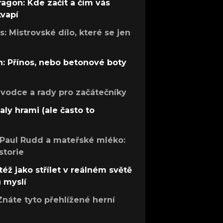
ragon: Kde začít a čím vás
kvapí
: Mistrovské dílo, které se jen
: Přínos, nebo betonové boty
růvodce a rady pro začátečníky
aly hrami (ale často to
 Paul Rudd a mateřské mléko:
storie
též jako střílet v reálném světě
ů myslí
Znáte tyto přehlížené herní