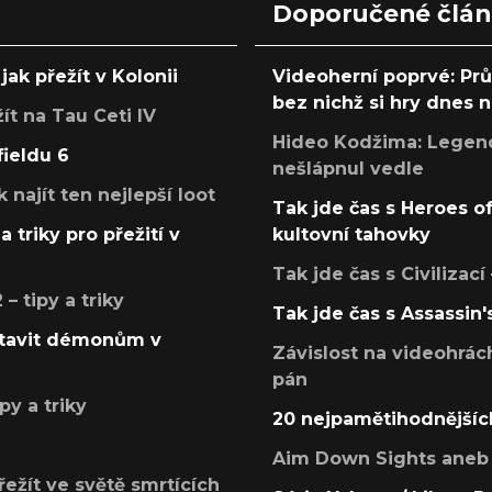
Doporučené člá
jak přežít v Kolonii
Videoherní poprvé: Pr
bez nichž si hry dnes
žít na Tau Ceti IV
Hideo Kodžima: Legendá
fieldu 6
nešlápnul vedle
k najít ten nejlepší loot
Tak jde čas s Heroes o
a triky pro přežití v
kultovní tahovky
Tak jde čas s Civilizací
 tipy a triky
Tak jde čas s Assassin'
postavit démonům v
Závislost na videohrác
pán
py a triky
20 nejpamětihodnějšíc
Aim Down Sights aneb 
přežít ve světě smrtících