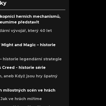
nky
ůkopníci herních mechanismů,
 neumíme představit
rní vývojář, který 40 let
f Might and Magic – historie
 – historie legendární strategie
s Creed - historie série
h, aneb Když jsou hry špatný
h milostných scén ve hrách
Jak ve hrách míříme