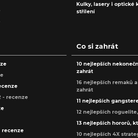
Kulky, lasery i optické
y
střílení
y
Co si zahrát
nze
10 nejlepších nekonečn
zahrát
ze
16 nejlepších remaků a
recenze
zahrát
 - recenze
11 nejlepších gangstere
ze
12 nejlepších roguelite
13 nejlepších hororů, k
- recenze
10 nejlepších 4X strate