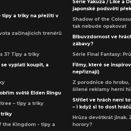
Série Yakuza / Like a D
japonské podsvětí pře
tipy a triky na přežití v
Shadow of the Colossus
tak nebude opakovat
ota začínajících trenérů
Blbuvzdornost ve hrách
zábavy?
 3? Tipy a triky
Série Final Fantasy: P
se vyplatí koupit, a
Filmy, které se inspirov
nepřiznají)
ky
Z porodnice do hrobu,
šílené reklamy herní hi
v obřím světě Elden Ringu
Střílet ve hrách není to
ree – tipy a triky
– i když si to dost hráč
triky
Hrůza devětkrát jinak. 
 the Kingdom - tipy a
horory?