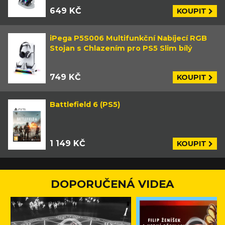
649 KČ
KOUPIT
iPega P5S006 Multifunkční Nabíjecí RGB
Stojan s Chlazením pro PS5 Slim bílý
749 KČ
KOUPIT
Battlefield 6 (PS5)
1 149 KČ
KOUPIT
DOPORUČENÁ VIDEA