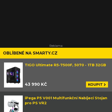
OBLÍBENÉ NA SMARTY.CZ
TIGO Ultimate R5-7500F, 5070 - 1TB 32GB
43 990 KČ
KOUPIT
iPega P5 V001 Multifunkční Nabíjecí Stojan
pro PS VR2