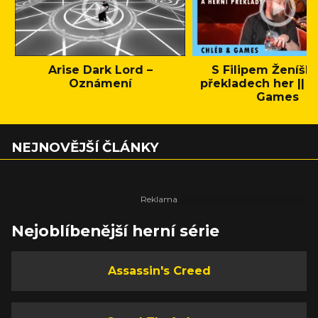
Arise Dark Lord –
S Filipem Ženíšk
Oznámení
překladech her || C
Games
NEJNOVĚJŠÍ ČLÁNKY
Nejoblíbenější herní série
Assassin's Creed