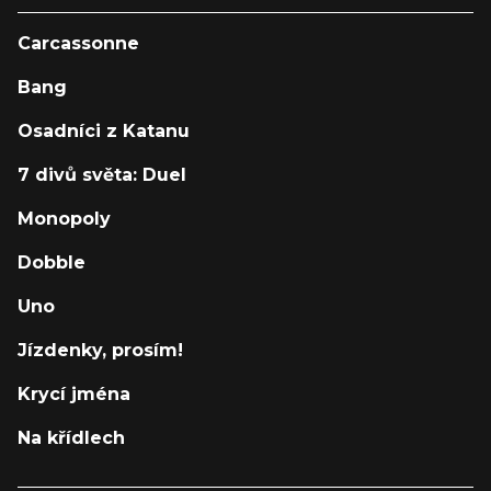
Carcassonne
Bang
Osadníci z Katanu
7 divů světa: Duel
Monopoly
Dobble
Uno
Jízdenky, prosím!
Krycí jména
Na křídlech