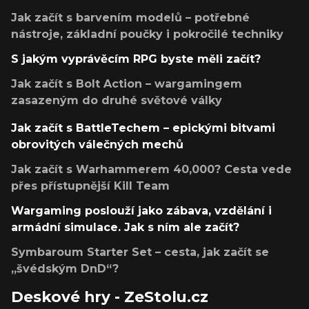
Jak začít s barvením modelů – potřebné
nástroje, základní poučky i pokročilé techniky
S jakým vyprávěcím RPG byste měli začít?
Jak začít s Bolt Action – wargamingem
zasazeným do druhé světové války
Jak začít s BattleTechem – epickými bitvami
obrovitých válečných mechů
Jak začít s Warhammerem 40,000? Cesta vede
přes přístupnější Kill Team
Wargaming poslouží jako zábava, vzdělání i
armádní simulace. Jak s ním ale začít?
Symbaroum Starter Set – cesta, jak začít se
„švédským DnD“?
Deskové hry - ZeStolu.cz