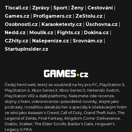
Tiscali.cz
|
Zprávy
|
Sport
|
Ženy
|
Cestování
|
Games.cz
|
Profigamers.cz
|
ZeStolu.cz
|
Osobnosti.cz
|
Karaoketexty.cz
|
Úschovna.cz
|
Nedd.cz
|
Moulík.cz
|
Fights.cz
|
Dokina.cz
|
CZhity.cz
|
Našepeníze.cz
|
Srovnám.cz
|
StartupInsider.cz
Český herní web, který se soustředí na hry pro PC, PlayStation 5,
PlayStation 4, Xbox Series X, Xbox Series S, Nintendo Switch,
PlayStation VR2 a další platformy. Naleznete zde recenze,
dojmy z hraní, videorecenze i pravidelné novinky, stejně jako
podcasty, rozsáhlou databázi her a speciály k očekávaným hrám
ze sérií jako Assassin's Creed, Call of Duty, Grand Theft Auto, The
Legend of Zelda, Final Fantasy, Kingdom Come: Deliverance,
Diablo, Stalker, The Elder Scrolls, Baldur's Gate, Hogwart's
Legacy či FIFA.