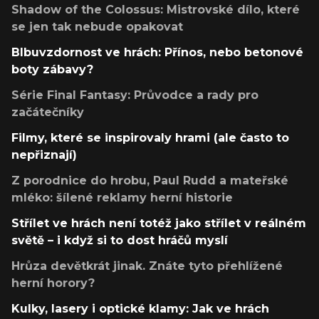
Shadow of the Colossus: Mistrovské dílo, které
se jen tak nebude opakovat
Blbuvzdornost ve hrách: Přínos, nebo betonové
boty zábavy?
Série Final Fantasy: Průvodce a rady pro
začátečníky
Filmy, které se inspirovaly hrami (ale často to
nepřiznají)
Z porodnice do hrobu, Paul Rudd a mateřské
mléko: šílené reklamy herní historie
Střílet ve hrách není totéž jako střílet v reálném
světě – i když si to dost hráčů myslí
Hrůza devětkrát jinak. Znáte tyto přehlížené
herní horory?
Kulky, lasery i optické klamy: Jak ve hrách