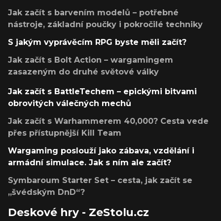
Jak začít s barvením modelů – potřebné
nástroje, základní poučky i pokročilé techniky
S jakým vyprávěcím RPG byste měli začít?
Jak začít s Bolt Action – wargamingem
zasazeným do druhé světové války
Jak začít s BattleTechem – epickými bitvami
obrovitých válečných mechů
Jak začít s Warhammerem 40,000? Cesta vede
přes přístupnější Kill Team
Wargaming poslouží jako zábava, vzdělání i
armádní simulace. Jak s ním ale začít?
Symbaroum Starter Set – cesta, jak začít se
„švédským DnD“?
Deskové hry - ZeStolu.cz