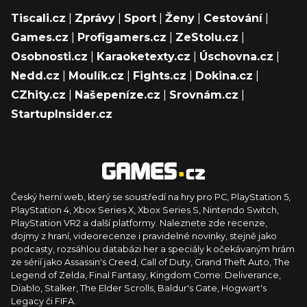
Tiscali.cz
|
Zprávy
|
Sport
|
Ženy
|
Cestování
|
Games.cz
|
Profigamers.cz
|
ZeStolu.cz
|
Osobnosti.cz
|
Karaoketexty.cz
|
Úschovna.cz
|
Nedd.cz
|
Moulík.cz
|
Fights.cz
|
Dokina.cz
|
CZhity.cz
|
Našepeníze.cz
|
Srovnám.cz
|
StartupInsider.cz
Český herní web, který se soustředí na hry pro PC, PlayStation 5,
PlayStation 4, Xbox Series X, Xbox Series S, Nintendo Switch,
PlayStation VR2 a další platformy. Naleznete zde recenze,
dojmy z hraní, videorecenze i pravidelné novinky, stejně jako
podcasty, rozsáhlou databázi her a speciály k očekávaným hrám
ze sérií jako Assassin's Creed, Call of Duty, Grand Theft Auto, The
Legend of Zelda, Final Fantasy, Kingdom Come: Deliverance,
Diablo, Stalker, The Elder Scrolls, Baldur's Gate, Hogwart's
Legacy či FIFA.