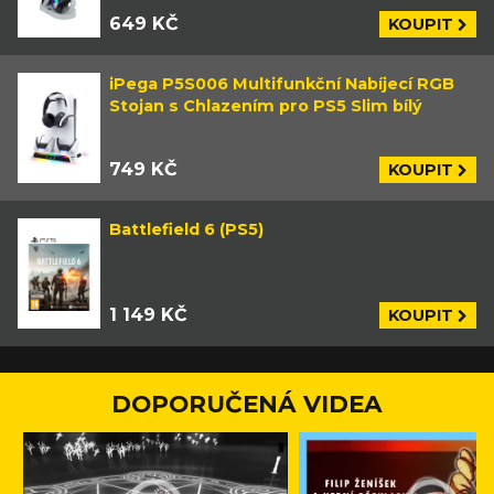
649 KČ
KOUPIT
iPega P5S006 Multifunkční Nabíjecí RGB
Stojan s Chlazením pro PS5 Slim bílý
749 KČ
KOUPIT
Battlefield 6 (PS5)
1 149 KČ
KOUPIT
DOPORUČENÁ VIDEA