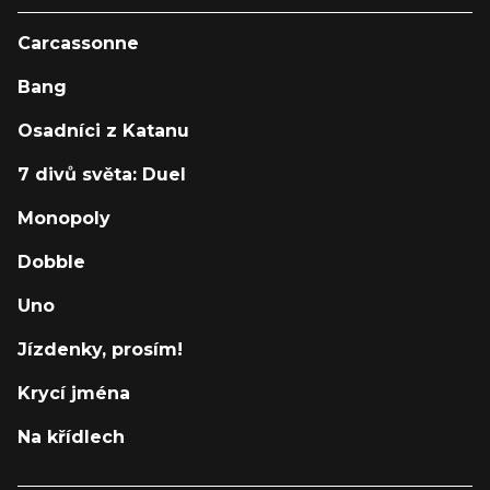
Carcassonne
Bang
Osadníci z Katanu
7 divů světa: Duel
Monopoly
Dobble
Uno
Jízdenky, prosím!
Krycí jména
Na křídlech