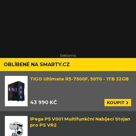
OBLÍBENÉ NA SMARTY.CZ
TIGO Ultimate R5-7500F, 5070 - 1TB 32GB
43 990 KČ
KOUPIT
iPega P5 V001 Multifunkční Nabíjecí Stojan
pro PS VR2