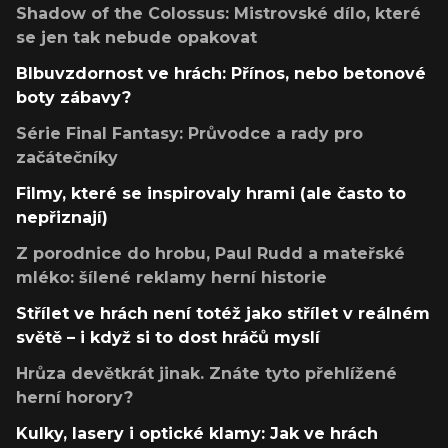
Shadow of the Colossus: Mistrovské dílo, které
se jen tak nebude opakovat
Blbuvzdornost ve hrách: Přínos, nebo betonové
boty zábavy?
Série Final Fantasy: Průvodce a rady pro
začátečníky
Filmy, které se inspirovaly hrami (ale často to
nepřiznají)
Z porodnice do hrobu, Paul Rudd a mateřské
mléko: šílené reklamy herní historie
Střílet ve hrách není totéž jako střílet v reálném
světě – i když si to dost hráčů myslí
Hrůza devětkrát jinak. Znáte tyto přehlížené
herní horory?
Kulky, lasery i optické klamy: Jak ve hrách