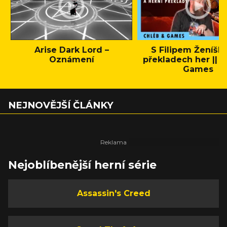
Arise Dark Lord –
S Filipem Ženíšk
Oznámení
překladech her || C
Games
NEJNOVĚJŠÍ ČLÁNKY
Nejoblíbenější herní série
Assassin's Creed