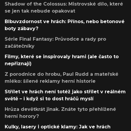
Shadow of the Colossus: Mistrovské dílo, které
se jen tak nebude opakovat
Blbuvzdornost ve hrách: Přínos, nebo betonové
boty zábavy?
Série Final Fantasy: Průvodce a rady pro
začátečníky
Filmy, které se inspirovaly hrami (ale často to
nepřiznají)
Z porodnice do hrobu, Paul Rudd a mateřské
mléko: šílené reklamy herní historie
Střílet ve hrách není totéž jako střílet v reálném
světě – i když si to dost hráčů myslí
Hrůza devětkrát jinak. Znáte tyto přehlížené
herní horory?
Kulky, lasery i optické klamy: Jak ve hrách