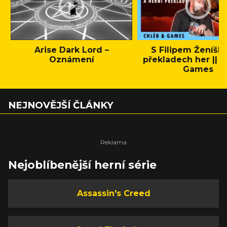
Arise Dark Lord –
S Filipem Ženíšk
Oznámení
překladech her || C
Games
NEJNOVĚJŠÍ ČLÁNKY
Nejoblíbenější herní série
Assassin's Creed