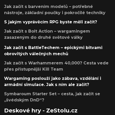
Jak začít s barvením modelů – potřebné
nástroje, základní poučky i pokročilé techniky
S jakým vyprávěcím RPG byste měli začít?
Jak začít s Bolt Action – wargamingem
zasazeným do druhé světové války
Jak začít s BattleTechem – epickými bitvami
obrovitých válečných mechů
Jak začít s Warhammerem 40,000? Cesta vede
přes přístupnější Kill Team
Wargaming poslouží jako zábava, vzdělání i
armádní simulace. Jak s ním ale začít?
Symbaroum Starter Set – cesta, jak začít se
„švédským DnD“?
Deskové hry - ZeStolu.cz