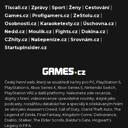
Tiscali.cz
|
Zprávy
|
Sport
|
Ženy
|
Cestování
|
Games.cz
|
Profigamers.cz
|
ZeStolu.cz
|
Osobnosti.cz
|
Karaoketexty.cz
|
Úschovna.cz
|
Nedd.cz
|
Moulík.cz
|
Fights.cz
|
Dokina.cz
|
CZhity.cz
|
Našepeníze.cz
|
Srovnám.cz
|
StartupInsider.cz
Český herní web, který se soustředí na hry pro PC, PlayStation 5,
PlayStation 4, Xbox Series X, Xbox Series S, Nintendo Switch,
PlayStation VR2 a další platformy. Naleznete zde recenze,
dojmy z hraní, videorecenze i pravidelné novinky, stejně jako
podcasty, rozsáhlou databázi her a speciály k očekávaným hrám
ze sérií jako Assassin's Creed, Call of Duty, Grand Theft Auto, The
Legend of Zelda, Final Fantasy, Kingdom Come: Deliverance,
Diablo, Stalker, The Elder Scrolls, Baldur's Gate, Hogwart's
Legacy či FIFA.