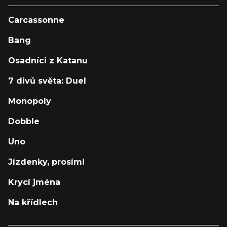
Carcassonne
Bang
Osadníci z Katanu
7 divů světa: Duel
Monopoly
Dobble
Uno
Jízdenky, prosím!
Krycí jména
Na křídlech