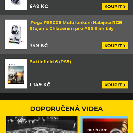
649 KČ
KOUPIT
iPega P5S006 Multifunkční Nabíjecí RGB
Stojan s Chlazením pro PS5 Slim bílý
749 KČ
KOUPIT
Battlefield 6 (PS5)
1 149 KČ
KOUPIT
DOPORUČENÁ VIDEA