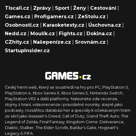
Tiscali.cz
|
Zprávy
|
Sport
|
Ženy
|
Cestování
|
Games.cz
|
Profigamers.cz
|
ZeStolu.cz
|
Osobnosti.cz
|
Karaoketexty.cz
|
Úschovna.cz
|
Nedd.cz
|
Moulík.cz
|
Fights.cz
|
Dokina.cz
|
CZhity.cz
|
Našepeníze.cz
|
Srovnám.cz
|
StartupInsider.cz
Český herní web, který se soustředí na hry pro PC, PlayStation 5,
PlayStation 4, Xbox Series X, Xbox Series S, Nintendo Switch,
PlayStation VR2 a další platformy. Naleznete zde recenze,
dojmy z hraní, videorecenze i pravidelné novinky, stejně jako
podcasty, rozsáhlou databázi her a speciály k očekávaným hrám
ze sérií jako Assassin's Creed, Call of Duty, Grand Theft Auto, The
Legend of Zelda, Final Fantasy, Kingdom Come: Deliverance,
Diablo, Stalker, The Elder Scrolls, Baldur's Gate, Hogwart's
Legacy či FIFA.