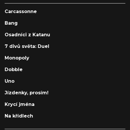
Carcassonne
Bang
Osadníci z Katanu
7 divů světa: Duel
Monopoly
Dobble
Uno
Jízdenky, prosím!
Krycí jména
Na křídlech