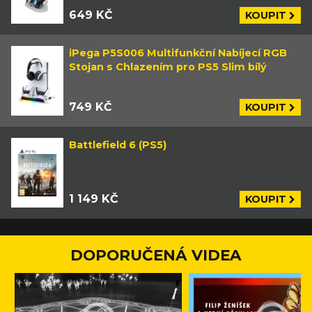
649 KČ
KOUPIT
iPega P5S006 Multifunkční Nabíjecí RGB
Stojan s Chlazením pro PS5 Slim bílý
749 KČ
KOUPIT
Battlefield 6 (PS5)
1 149 KČ
KOUPIT
DOPORUČENÁ VIDEA