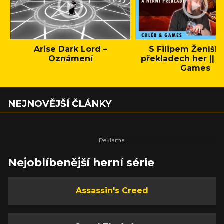
Arise Dark Lord –
S Filipem Ženíšk
Oznámení
překladech her || C
Games
NEJNOVĚJŠÍ ČLÁNKY
Nejoblíbenější herní série
Assassin's Creed