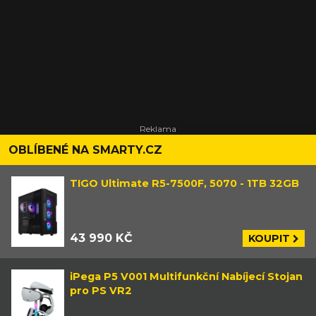
OBLÍBENÉ NA SMARTY.CZ
TIGO Ultimate R5-7500F, 5070 - 1TB 32GB
43 990 KČ
KOUPIT
iPega P5 V001 Multifunkční Nabíjecí Stojan
pro PS VR2