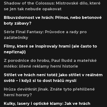
Shadow of the Colossus: Mistrovské dílo, které
se jen tak nebude opakovat
Blbuvzdornost ve hrách: Přínos, nebo betonové
boty zábavy?
Série Final Fantasy: Průvodce a rady pro
začátečníky
Filmy, které se inspirovaly hrami (ale často to
nepřiznají)
Z porodnice do hrobu, Paul Rudd a mateřské
mléko: šílené reklamy herní historie
Střílet ve hrách není totéž jako střílet v reálném
světě – i když si to dost hráčů myslí
Hrůza devětkrát jinak. Znáte tyto přehlížené
herní horory?
Kulky, lasery i optické klamy: Jak ve hrách