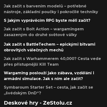
Jak začít s barvením modelů – potřebné
nástroje, základní poučky i pokročilé techniky
S jakým vyprávěcím RPG byste měli začít?
Jak začít s Bolt Action – wargamingem
zasazeným do druhé světové války
Jak začít s BattleTechem – epickými bitvami
obrovitých válečných mechů
Jak začít s Warhammerem 40,000? Cesta vede
přes přístupnější Kill Team
Wargaming poslouží jako zábava, vzdělání i
armádní simulace. Jak s ním ale začít?
Symbaroum Starter Set – cesta, jak začít se
„švédským DnD“?
Deskové hry - ZeStolu.cz