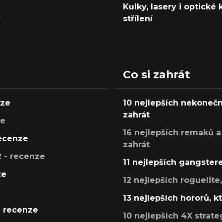
Kulky, lasery i optické
y
střílení
y
Co si zahrát
nze
10 nejlepších nekonečn
zahrát
ze
16 nejlepších remaků a
recenze
zahrát
 - recenze
11 nejlepších gangstere
ze
12 nejlepších roguelite
13 nejlepších hororů, k
- recenze
10 nejlepších 4X strate