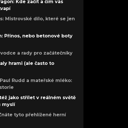
ragon: Kde začít a čím vás
kvapí
: Mistrovské dílo, které se jen
: Přínos, nebo betonové boty
růvodce a rady pro začátečníky
aly hrami (ale často to
 Paul Rudd a mateřské mléko:
storie
též jako střílet v reálném světě
ů myslí
Znáte tyto přehlížené herní