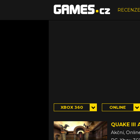
RECENZ
XBOX 360
ONLINE
QUAKE III
Akční, Onlin