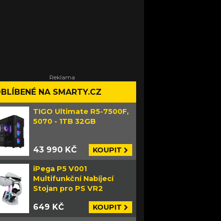
BLÍBENÉ NA SMARTY.CZ
TIGO Ultimate R5-7500F,
5070 - 1TB 32GB
43 990 KČ
KOUPIT
iPega P5 V001
Multifunkční Nabíjecí
Stojan pro PS VR2
649 KČ
KOUPIT