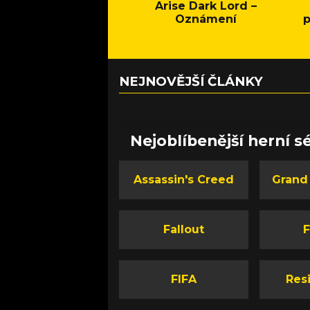
Arise Dark Lord –
Oznámení
p
NEJNOVĚJŠÍ ČLÁNKY
Nejoblíbenější herní sé
Assassin's Creed
Grand
Fallout
F
FIFA
Resi