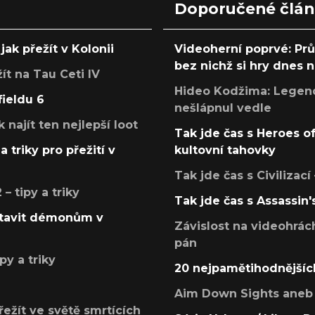
Doporučené člá
jak přežít v Kolonii
Videoherní poprvé: Pr
bez nichž si hry dnes
žít na Tau Ceti IV
Hideo Kodžima: Legendá
fieldu 6
nešlápnul vedle
k najít ten nejlepší loot
Tak jde čas s Heroes o
a triky pro přežití v
kultovní tahovky
Tak jde čas s Civilizací
 tipy a triky
Tak jde čas s Assassin'
postavit démonům v
Závislost na videohrác
pán
py a triky
20 nejpamětihodnějšíc
Aim Down Sights aneb 
přežít ve světě smrtících