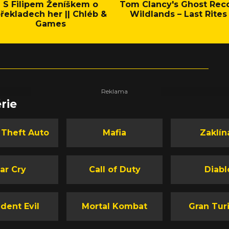
S Filipem Ženíškem o
Tom Clancy's Ghost Rec
řekladech her || Chléb &
Wildlands – Last Rites
Games
rie
 Theft Auto
Mafia
Zaklín
ar Cry
Call of Duty
Diabl
dent Evil
Mortal Kombat
Gran Tur