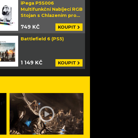
iPega P5S006
Multifunkční Nabíjecí RGB
Stojan s Chlazením pro
PS5 Slim bílý
749 KČ
KOUPIT
Battlefield 6 (PS5)
1 149 KČ
KOUPIT