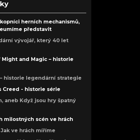
nky
ůkopníci herních mechanismů,
 neumíme představit
rní vývojář, který 40 let
f Might and Magic – historie
 – historie legendární strategie
s Creed - historie série
h, aneb Když jsou hry špatný
h milostných scén ve hrách
Jak ve hrách míříme