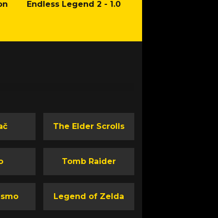
on
Endless Legend 2 - 1.0
Mafia: The Old Co
Man of Honor Ga
ač
The Elder Scrolls
o
Tomb Raider
ismo
Legend of Zelda