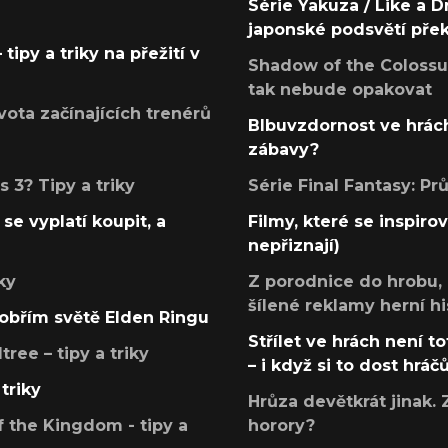
Série Yakuza / Like a D
japonské podsvětí pře
tipy a triky na přežití v
Shadow of the Colossus
tak nebude opakovat
ota začínajících trenérů
Blbuvzdornost ve hrách
zábavy?
 3? Tipy a triky
Série Final Fantasy: P
se vyplatí koupit, a
Filmy, které se inspirov
nepřiznají)
ky
Z porodnice do hrobu,
šílené reklamy herní hi
v obřím světě Elden Ringu
Střílet ve hrách není to
ree – tipy a triky
– i když si to dost hráč
triky
Hrůza devětkrát jinak. 
 the Kingdom - tipy a
horory?