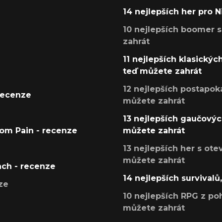
14 nejlepších her pro 
10 nejlepších boomer s
zahrát
11 nejlepších klasickýc
teď můžete zahrát
12 nejlepších postapoka
recenze
můžete zahrát
13 nejlepších gaučových
tom Pain - recenze
můžete zahrát
13 nejlepších her s ot
můžete zahrát
ach - recenze
14 nejlepších survivalů
ze
10 nejlepších RPG z poh
můžete zahrát