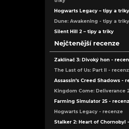
triky
Hogwarts Legacy – tipy a trik
Dune: Awakening - tipy a trik
Silent Hill 2 – tipy a triky
Nejčtenější recenze
Zaklínač 3: Divoký hon - rece
The Last of Us: Part II - recen
Assassin's Creed Shadows - 
Kingdom Come: Deliverance 2
Farming Simulator 25 - recen
Hogwarts Legacy - recenze
Stalker 2: Heart of Chornobyl 