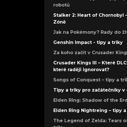
robotů
Stalker 2: Heart of Chornobyl – 
Zóně
Jak na Pokémony? Rady do živ
Genshin Impact - tipy a triky
Za koho začít v Crusader Kings
Crusader Kings III – Které DLC 
které raději ignorovat?
Songs of Conquest – tipy a tri
Tipy a triky pro začátečníky 
Elden Ring: Shadow of the Erdt
Elden Ring Nightreing – tipy a 
The Legend of Zelda: Tears of