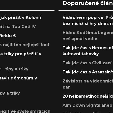
Doporučené člá
jak přežít v Kolonii
Videoherní poprvé: Pr
bez nichž si hry dnes
žít na Tau Ceti IV
Hideo Kodžima: Legendá
fieldu 6
nešlápnul vedle
k najít ten nejlepší loot
Tak jde čas s Heroes o
a triky pro přežití v
kultovní tahovky
Tak jde čas s Civilizací
 tipy a triky
Tak jde čas s Assassin'
postavit démonům v
Závislost na videohrác
pán
py a triky
20 nejpamětihodnějšíc
Aim Down Sights aneb 
přežít ve světě smrtících