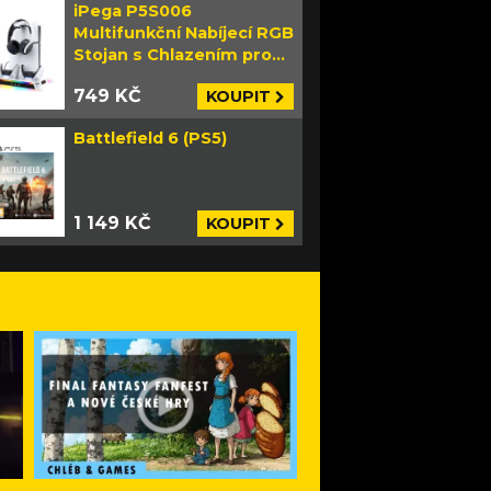
iPega P5S006
Multifunkční Nabíjecí RGB
Stojan s Chlazením pro
PS5 Slim bílý
749 KČ
KOUPIT
Battlefield 6 (PS5)
1 149 KČ
KOUPIT