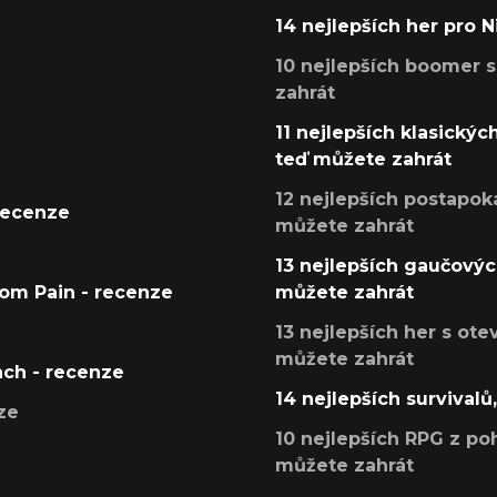
14 nejlepších her pro 
10 nejlepších boomer s
zahrát
11 nejlepších klasickýc
teď můžete zahrát
12 nejlepších postapoka
recenze
můžete zahrát
13 nejlepších gaučových
tom Pain - recenze
můžete zahrát
13 nejlepších her s ot
můžete zahrát
ach - recenze
14 nejlepších survivalů
ze
10 nejlepších RPG z poh
můžete zahrát