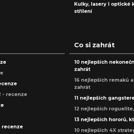
Kulky, lasery i optické
y
střílení
y
Co si zahrát
nze
10 nejlepších nekonečn
zahrát
ze
16 nejlepších remaků a
recenze
zahrát
 - recenze
11 nejlepších gangstere
ze
12 nejlepších roguelite
13 nejlepších hororů, k
- recenze
10 nejlepších 4X strate