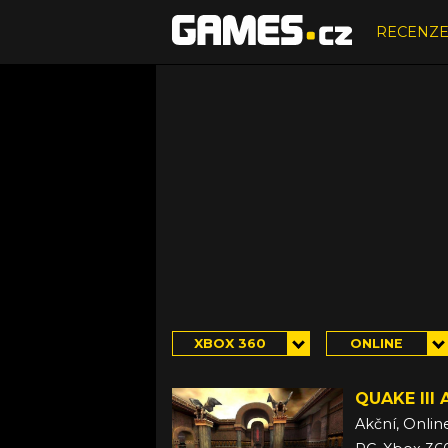
RECENZ
XBOX 360
ONLINE
QUAKE III
Akční, Onlin