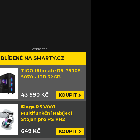
BLÍBENÉ NA SMARTY.CZ
TIGO Ultimate R5-7500F,
5070 - 1TB 32GB
43 990 KČ
KOUPIT
iPega P5 V001
Multifunkční Nabíjecí
Stojan pro PS VR2
649 KČ
KOUPIT