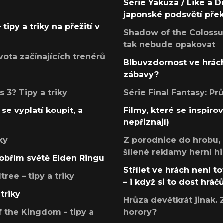
Série Yakuza / Like a D
japonské podsvětí pře
tipy a triky na přežití v
Shadow of the Colossus
tak nebude opakovat
ota začínajících trenérů
Blbuvzdornost ve hrách
zábavy?
 3? Tipy a triky
Série Final Fantasy: P
se vyplatí koupit, a
Filmy, které se inspirov
nepřiznají)
ky
Z porodnice do hrobu,
šílené reklamy herní hi
v obřím světě Elden Ringu
Střílet ve hrách není to
ree – tipy a triky
– i když si to dost hráč
triky
Hrůza devětkrát jinak. 
 the Kingdom - tipy a
horory?