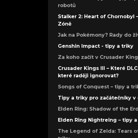
robotů
Stalker 2: Heart of Chornobyl – 
Zóně
Jak na Pokémony? Rady do živ
Genshin Impact - tipy a triky
Za koho začít v Crusader Kings
Crusader Kings III – Které DLC 
které raději ignorovat?
Songs of Conquest – tipy a tri
Tipy a triky pro začátečníky 
Elden Ring: Shadow of the Erdt
Elden Ring Nightreing – tipy a 
The Legend of Zelda: Tears of