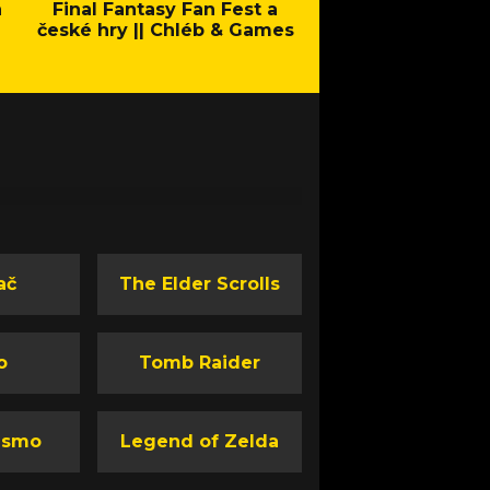
a
Final Fantasy Fan Fest a
Company of Heroes 
české hry || Chléb & Games
Stand - Trail
ač
The Elder Scrolls
o
Tomb Raider
ismo
Legend of Zelda