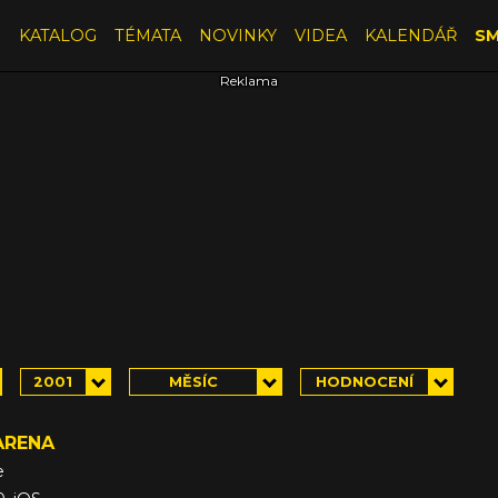
E
KATALOG
TÉMATA
NOVINKY
VIDEA
KALENDÁŘ
SM
2001
MĚSÍC
HODNOCENÍ
 ARENA
e