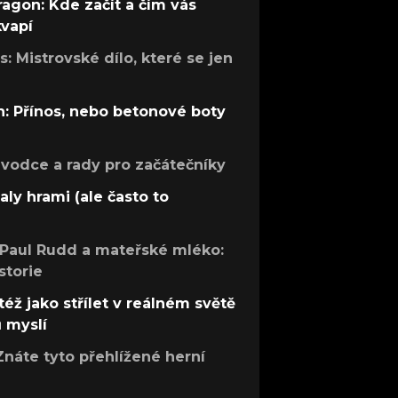
ragon: Kde začít a čím vás
kvapí
: Mistrovské dílo, které se jen
: Přínos, nebo betonové boty
růvodce a rady pro začátečníky
aly hrami (ale často to
 Paul Rudd a mateřské mléko:
storie
též jako střílet v reálném světě
ů myslí
Znáte tyto přehlížené herní