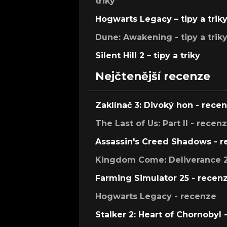
triky
Hogwarts Legacy – tipy a trik
Dune: Awakening - tipy a trik
Silent Hill 2 – tipy a triky
Nejčtenější recenze
Zaklínač 3: Divoký hon - rece
The Last of Us: Part II - recen
Assassin's Creed Shadows - 
Kingdom Come: Deliverance 2
Farming Simulator 25 - recen
Hogwarts Legacy - recenze
Stalker 2: Heart of Chornobyl 