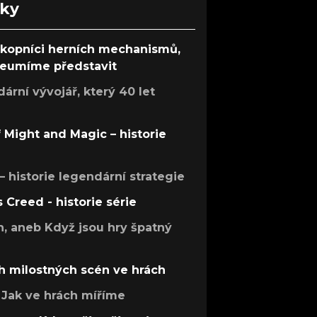
nky
ůkopníci herních mechanismů,
 neumíme představit
rní vývojář, který 40 let
f Might and Magic – historie
 – historie legendární strategie
s Creed - historie série
h, aneb Když jsou hry špatný
h milostných scén ve hrách
Jak ve hrách míříme