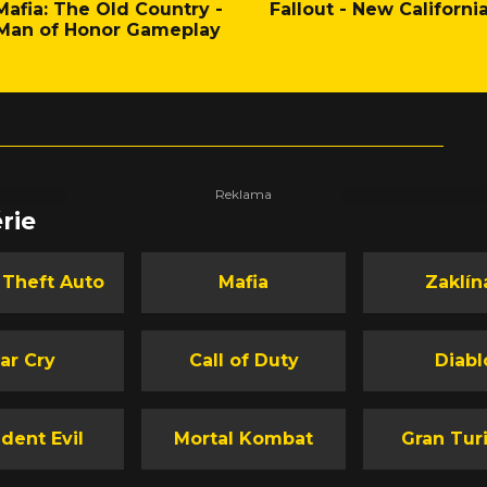
Mafia: The Old Country -
Fallout - New Californi
Man of Honor Gameplay
rie
 Theft Auto
Mafia
Zaklín
ar Cry
Call of Duty
Diabl
dent Evil
Mortal Kombat
Gran Tur