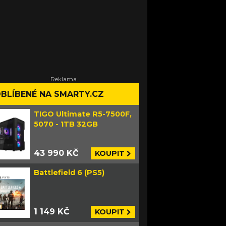
BLÍBENÉ NA SMARTY.CZ
TIGO Ultimate R5-7500F,
5070 - 1TB 32GB
43 990 KČ
KOUPIT
Battlefield 6 (PS5)
1 149 KČ
KOUPIT