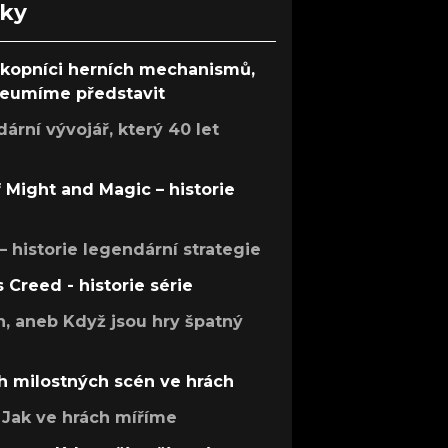
nky
ůkopníci herních mechanismů,
 neumíme představit
rní vývojář, který 40 let
f Might and Magic – historie
 – historie legendární strategie
s Creed - historie série
h, aneb Když jsou hry špatný
h milostných scén ve hrách
Jak ve hrách míříme