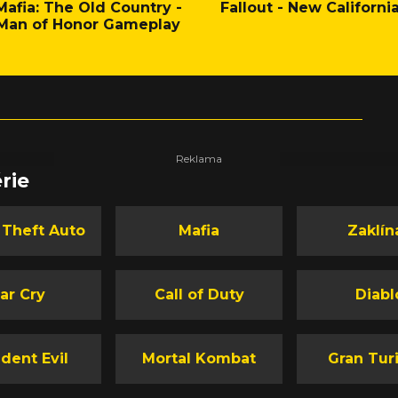
Mafia: The Old Country -
Fallout - New Californi
Man of Honor Gameplay
rie
 Theft Auto
Mafia
Zaklín
ar Cry
Call of Duty
Diabl
dent Evil
Mortal Kombat
Gran Tur