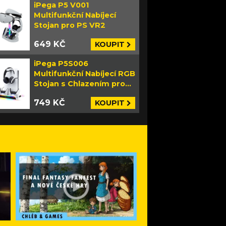
iPega P5 V001
Multifunkční Nabíjecí
Stojan pro PS VR2
649 KČ
KOUPIT
iPega P5S006
Multifunkční Nabíjecí RGB
Stojan s Chlazením pro
PS5 Slim bílý
749 KČ
KOUPIT