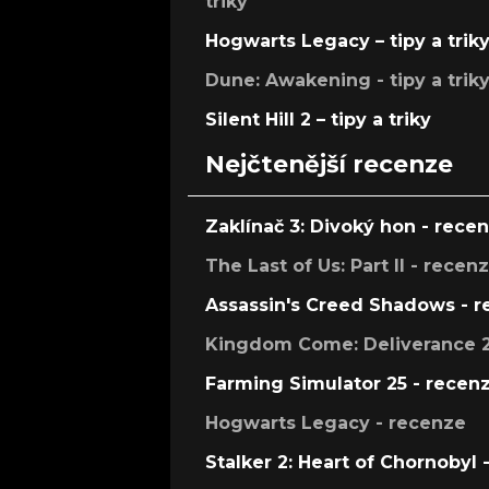
triky
Hogwarts Legacy – tipy a trik
Dune: Awakening - tipy a trik
Silent Hill 2 – tipy a triky
Nejčtenější recenze
Zaklínač 3: Divoký hon - rece
The Last of Us: Part II - recen
Assassin's Creed Shadows - 
Kingdom Come: Deliverance 2
Farming Simulator 25 - recen
Hogwarts Legacy - recenze
Stalker 2: Heart of Chornobyl 