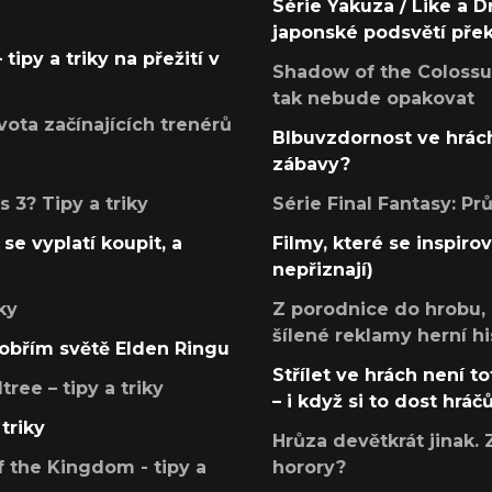
Série Yakuza / Like a D
japonské podsvětí pře
tipy a triky na přežití v
Shadow of the Colossus
tak nebude opakovat
ota začínajících trenérů
Blbuvzdornost ve hrách
zábavy?
 3? Tipy a triky
Série Final Fantasy: P
se vyplatí koupit, a
Filmy, které se inspirov
nepřiznají)
ky
Z porodnice do hrobu,
šílené reklamy herní hi
v obřím světě Elden Ringu
Střílet ve hrách není to
ree – tipy a triky
– i když si to dost hráč
triky
Hrůza devětkrát jinak. 
 the Kingdom - tipy a
horory?