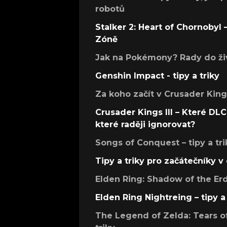
robotů
Stalker 2: Heart of Chornobyl – 
Zóně
Jak na Pokémony? Rady do živ
Genshin Impact - tipy a triky
Za koho začít v Crusader Kings
Crusader Kings III – Které DLC 
které raději ignorovat?
Songs of Conquest – tipy a tri
Tipy a triky pro začátečníky 
Elden Ring: Shadow of the Erdt
Elden Ring Nightreing – tipy a 
The Legend of Zelda: Tears of