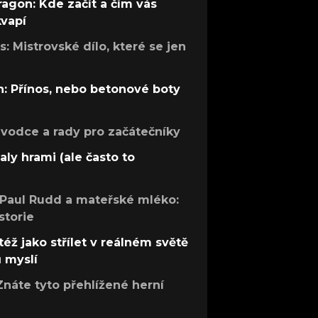
ragon: Kde začít a čím vás
kvapí
: Mistrovské dílo, které se jen
: Přínos, nebo betonové boty
růvodce a rady pro začátečníky
aly hrami (ale často to
 Paul Rudd a mateřské mléko:
storie
též jako střílet v reálném světě
ů myslí
Znáte tyto přehlížené herní