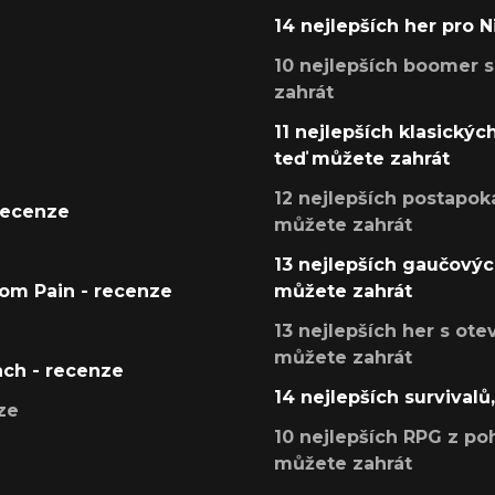
14 nejlepších her pro 
10 nejlepších boomer s
zahrát
11 nejlepších klasickýc
teď můžete zahrát
12 nejlepších postapoka
recenze
můžete zahrát
13 nejlepších gaučových
tom Pain - recenze
můžete zahrát
13 nejlepších her s ot
můžete zahrát
ach - recenze
14 nejlepších survivalů
ze
10 nejlepších RPG z poh
můžete zahrát