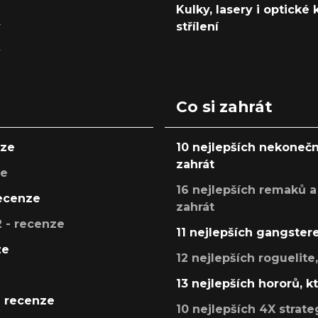
Kulky, lasery i optické
y
střílení
y
Co si zahrát
nze
10 nejlepších nekonečn
zahrát
ze
16 nejlepších remaků a
recenze
zahrát
 - recenze
11 nejlepších gangstere
ze
12 nejlepších roguelite
13 nejlepších hororů, k
- recenze
10 nejlepších 4X strate