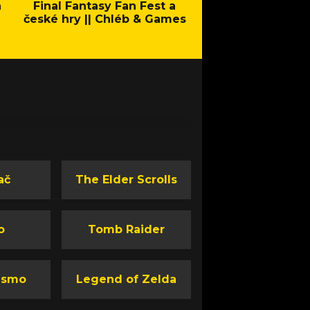
a
Final Fantasy Fan Fest a
Company of Heroes 
české hry || Chléb & Games
Stand - Trail
ač
The Elder Scrolls
o
Tomb Raider
ismo
Legend of Zelda