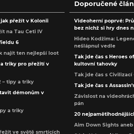
Doporučené člá
jak přežít v Kolonii
Videoherní poprvé: Pr
bez nichž si hry dnes
žít na Tau Ceti IV
Hideo Kodžima: Legendá
fieldu 6
nešlápnul vedle
k najít ten nejlepší loot
Tak jde čas s Heroes o
a triky pro přežití v
kultovní tahovky
Tak jde čas s Civilizací
 tipy a triky
Tak jde čas s Assassin'
postavit démonům v
Závislost na videohrác
pán
py a triky
20 nejpamětihodnějšíc
Aim Down Sights aneb 
přežít ve světě smrtících