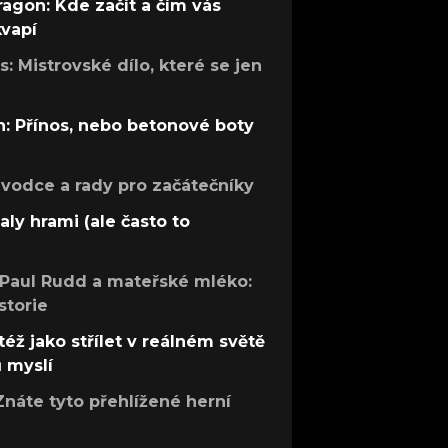
ragon: Kde začít a čím vás
kvapí
: Mistrovské dílo, které se jen
: Přínos, nebo betonové boty
růvodce a rady pro začátečníky
aly hrami (ale často to
 Paul Rudd a mateřské mléko:
storie
též jako střílet v reálném světě
ů myslí
Znáte tyto přehlížené herní