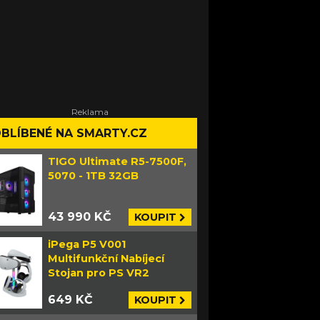
BLÍBENÉ NA SMARTY.CZ
TIGO Ultimate R5-7500F,
5070 - 1TB 32GB
43 990 KČ
KOUPIT
iPega P5 V001
Multifunkční Nabíjecí
Stojan pro PS VR2
649 KČ
KOUPIT