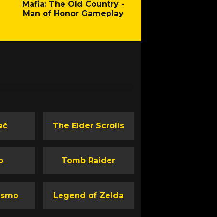
Mafia: The Old Country -
Fallout - New Cal
Man of Honor Gameplay
ač
The Elder Scrolls
o
Tomb Raider
ismo
Legend of Zelda