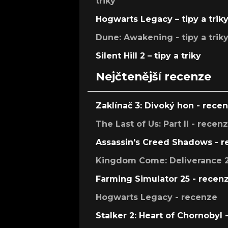
triky
Hogwarts Legacy – tipy a trik
Dune: Awakening - tipy a trik
Silent Hill 2 – tipy a triky
Nejčtenější recenze
Zaklínač 3: Divoký hon - rece
The Last of Us: Part II - recen
Assassin's Creed Shadows - 
Kingdom Come: Deliverance 2
Farming Simulator 25 - recen
Hogwarts Legacy - recenze
Stalker 2: Heart of Chornobyl 