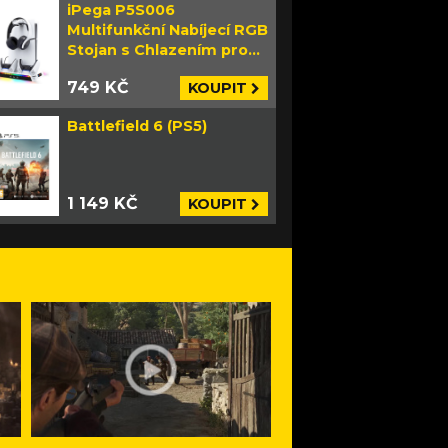
iPega P5S006
Multifunkční Nabíjecí RGB
Stojan s Chlazením pro
PS5 Slim bílý
749 KČ
KOUPIT
Battlefield 6 (PS5)
1 149 KČ
KOUPIT