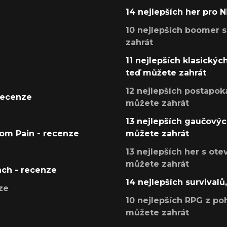
14 nejlepších her pro 
10 nejlepších boomer s
zahrát
11 nejlepších klasickýc
teď můžete zahrát
12 nejlepších postapoka
recenze
můžete zahrát
13 nejlepších gaučových
tom Pain - recenze
můžete zahrát
13 nejlepších her s ot
můžete zahrát
ach - recenze
14 nejlepších survivalů
ze
10 nejlepších RPG z poh
můžete zahrát