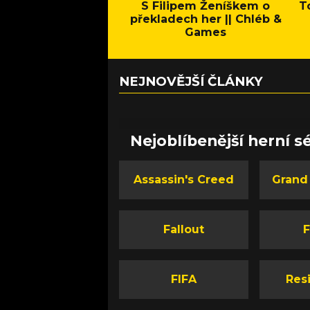
S Filipem Ženíškem o
T
překladech her || Chléb &
Games
NEJNOVĚJŠÍ ČLÁNKY
Nejoblíbenější herní sé
Assassin's Creed
Grand
Fallout
F
FIFA
Resi