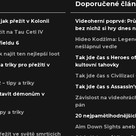
Doporučené člá
jak přežít v Kolonii
Videoherní poprvé: Pr
bez nichž si hry dnes
žít na Tau Ceti IV
Hideo Kodžima: Legendá
fieldu 6
nešlápnul vedle
k najít ten nejlepší loot
Tak jde čas s Heroes o
a triky pro přežití v
kultovní tahovky
Tak jde čas s Civilizací
 tipy a triky
Tak jde čas s Assassin'
postavit démonům v
Závislost na videohrác
pán
py a triky
20 nejpamětihodnějšíc
Aim Down Sights aneb 
přežít ve světě smrtících