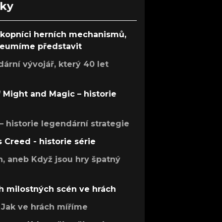
nky
ůkopníci herních mechanismů,
 neumíme představit
rní vývojář, který 40 let
f Might and Magic – historie
 – historie legendární strategie
s Creed - historie série
h, aneb Když jsou hry špatný
h milostných scén ve hrách
Jak ve hrách míříme