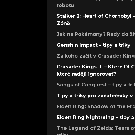
robotů
Stalker 2: Heart of Chornobyl – 
Zóně
Jak na Pokémony? Rady do živ
Genshin Impact - tipy a triky
Za koho začít v Crusader Kings
Crusader Kings III – Které DLC 
které raději ignorovat?
Songs of Conquest – tipy a tri
Tipy a triky pro začátečníky 
Elden Ring: Shadow of the Erdt
Elden Ring Nightreing – tipy a 
The Legend of Zelda: Tears of