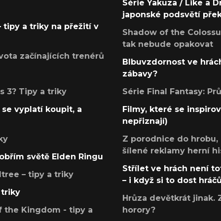
Série Yakuza / Like a D
japonské podsvětí pře
tipy a triky na přežití v
Shadow of the Colossus
tak nebude opakovat
ota začínajících trenérů
Blbuvzdornost ve hrách
zábavy?
 3? Tipy a triky
Série Final Fantasy: P
se vyplatí koupit, a
Filmy, které se inspirov
nepřiznají)
ky
Z porodnice do hrobu,
šílené reklamy herní hi
v obřím světě Elden Ringu
Střílet ve hrách není to
ree – tipy a triky
– i když si to dost hráč
triky
Hrůza devětkrát jinak. 
 the Kingdom - tipy a
horory?