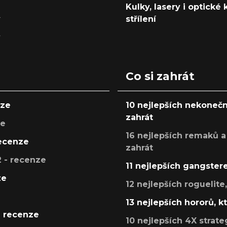
Kulky, lasery i optické
y
střílení
y
Co si zahrát
nze
10 nejlepších nekonečn
zahrát
ze
16 nejlepších remaků a
recenze
zahrát
 - recenze
11 nejlepších gangstere
ze
12 nejlepších roguelite
13 nejlepších hororů, k
- recenze
10 nejlepších 4X strate