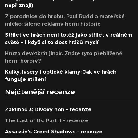
nepřiznají)
Z porodnice do hrobu, Paul Rudd a mateřské
mléko: šílené reklamy herní historie
Střílet ve hrách není totéž jako střílet v reálném
světě – i když si to dost hráčů myslí
Hrůza devětkrát jinak. Znáte tyto přehlížené
herní horory?
Kulky, lasery i optické klamy: Jak ve hrách
funguje střílení
Nejčtenější recenze
Zaklínač 3: Divoký hon - recenze
The Last of Us: Part II - recenze
Assassin's Creed Shadows - recenze