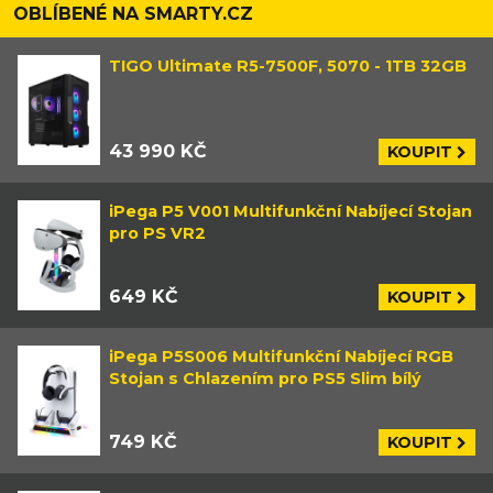
OBLÍBENÉ NA SMARTY.CZ
TIGO Ultimate R5-7500F, 5070 - 1TB 32GB
43 990 KČ
KOUPIT
iPega P5 V001 Multifunkční Nabíjecí Stojan
pro PS VR2
649 KČ
KOUPIT
iPega P5S006 Multifunkční Nabíjecí RGB
Stojan s Chlazením pro PS5 Slim bílý
749 KČ
KOUPIT