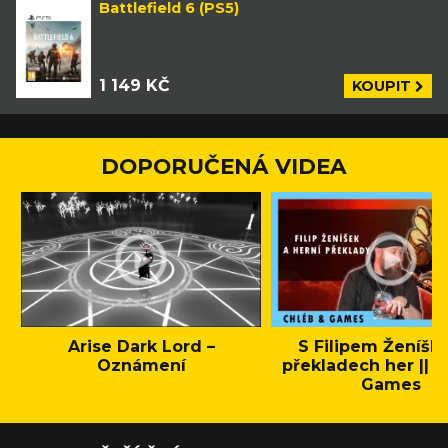
Battlefield 6 (PS5)
1 149 KČ
KOUPIT
DOPORUČENÁ VIDEA
Arise Dark Lord –
S Filipem Ženíšk
Oznámení
překladech her || C
Games