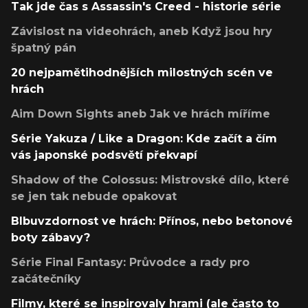
Tak jde čas s Assassin's Creed - historie série
Závislost na videohrách, aneb Když jsou hry
špatný pán
20 nejpamětihodnějších milostných scén ve
hrách
Aim Down Sights aneb Jak ve hrách míříme
Série Yakuza / Like a Dragon: Kde začít a čím
vás japonské podsvětí překvapí
Shadow of the Colossus: Mistrovské dílo, které
se jen tak nebude opakovat
Blbuvzdornost ve hrách: Přínos, nebo betonové
boty zábavy?
Série Final Fantasy: Průvodce a rady pro
začátečníky
Filmy, které se inspirovaly hrami (ale často to