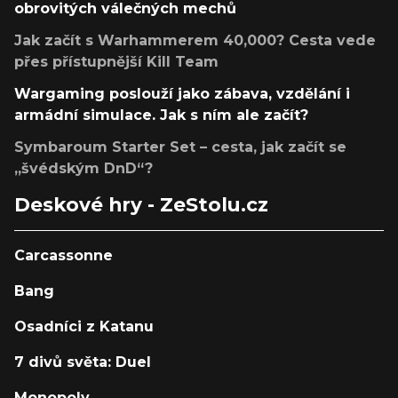
obrovitých válečných mechů
Jak začít s Warhammerem 40,000? Cesta vede
přes přístupnější Kill Team
Wargaming poslouží jako zábava, vzdělání i
armádní simulace. Jak s ním ale začít?
Symbaroum Starter Set – cesta, jak začít se
„švédským DnD“?
Deskové hry - ZeStolu.cz
Carcassonne
Bang
Osadníci z Katanu
7 divů světa: Duel
Monopoly