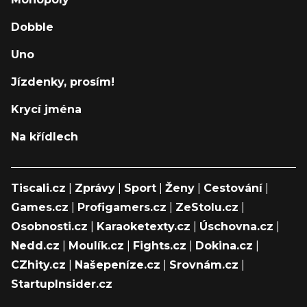
Dobble
Uno
Jízdenky, prosím!
Krycí jména
Na křídlech
Tiscali.cz
|
Zprávy
|
Sport
|
Ženy
|
Cestování
|
Games.cz
|
Profigamers.cz
|
ZeStolu.cz
|
Osobnosti.cz
|
Karaoketexty.cz
|
Úschovna.cz
|
Nedd.cz
|
Moulík.cz
|
Fights.cz
|
Dokina.cz
|
CZhity.cz
|
Našepeníze.cz
|
Srovnám.cz
|
StartupInsider.cz