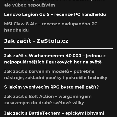
ale vůbec nepoužívám
Lenovo Legion Go S – recenze PC handheldu
MSI Claw 8 AI+ – recenze nadupaného PC
handheldu
Jak začít - ZeStolu.cz
Jak začít s Warhammerem 40,000 – jednou z
nejpopulárnějších figurkových her na světě
Jak začít s barvením modelů – potřebné
nástroje, základní poučky i pokročilé techniky
S jakým vyprávěcím RPG byste měli začít?
Jak začít s Bolt Action – wargamingem
zasazeným do druhé světové války
Jak začít s BattleTechem – epickými bitvami