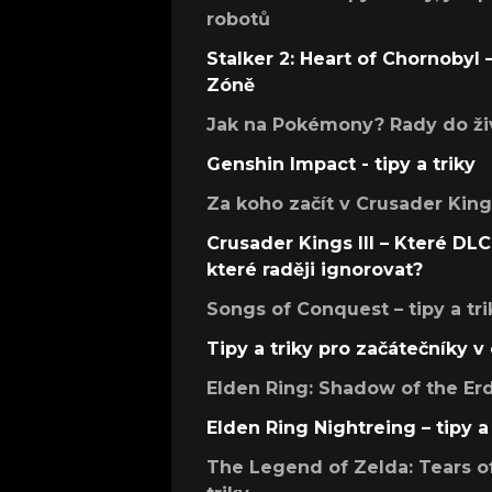
robotů
Stalker 2: Heart of Chornobyl – 
Zóně
Jak na Pokémony? Rady do živ
Genshin Impact - tipy a triky
Za koho začít v Crusader Kings
Crusader Kings III – Které DLC 
které raději ignorovat?
Songs of Conquest – tipy a tri
Tipy a triky pro začátečníky 
Elden Ring: Shadow of the Erdt
Elden Ring Nightreing – tipy a 
The Legend of Zelda: Tears of