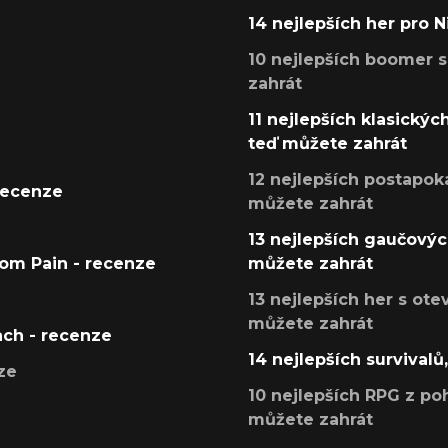
14 nejlepších her pro 
10 nejlepších boomer s
zahrát
11 nejlepších klasickýc
teď můžete zahrát
12 nejlepších postapoka
recenze
můžete zahrát
13 nejlepších gaučových
tom Pain - recenze
můžete zahrát
13 nejlepších her s ot
můžete zahrát
ach - recenze
14 nejlepších survivalů
ze
10 nejlepších RPG z poh
můžete zahrát