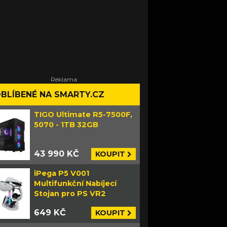
BLÍBENÉ NA SMARTY.CZ
TIGO Ultimate R5-7500F,
5070 - 1TB 32GB
43 990 KČ
KOUPIT
iPega P5 V001
Multifunkční Nabíjecí
Stojan pro PS VR2
649 KČ
KOUPIT