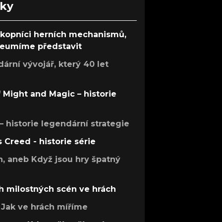
nky
ůkopníci herních mechanismů,
 neumíme představit
rní vývojář, který 40 let
f Might and Magic – historie
 – historie legendární strategie
s Creed - historie série
h, aneb Když jsou hry špatný
h milostných scén ve hrách
Jak ve hrách míříme