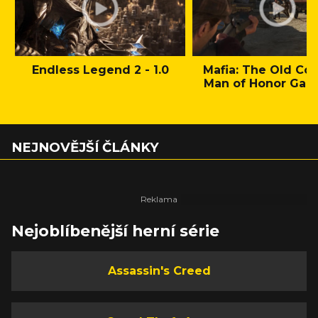
Endless Legend 2 - 1.0
Mafia: The Old Cou
Man of Honor Gam
NEJNOVĚJŠÍ ČLÁNKY
Nejoblíbenější herní série
Assassin's Creed