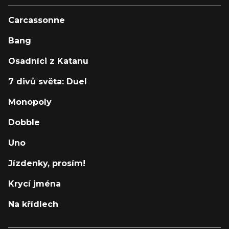
Carcassonne
Bang
Osadníci z Katanu
7 divů světa: Duel
Monopoly
Dobble
Uno
Jízdenky, prosím!
Krycí jména
Na křídlech