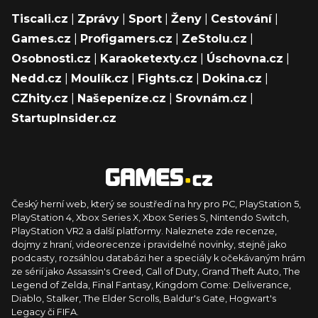
Tiscali.cz
|
Zprávy
|
Sport
|
Ženy
|
Cestování
|
Games.cz
|
Profigamers.cz
|
ZeStolu.cz
|
Osobnosti.cz
|
Karaoketexty.cz
|
Úschovna.cz
|
Nedd.cz
|
Moulík.cz
|
Fights.cz
|
Dokina.cz
|
CZhity.cz
|
Našepeníze.cz
|
Srovnám.cz
|
StartupInsider.cz
Český herní web, který se soustředí na hry pro PC, PlayStation 5,
PlayStation 4, Xbox Series X, Xbox Series S, Nintendo Switch,
PlayStation VR2 a další platformy. Naleznete zde recenze,
dojmy z hraní, videorecenze i pravidelné novinky, stejně jako
podcasty, rozsáhlou databázi her a speciály k očekávaným hrám
ze sérií jako Assassin's Creed, Call of Duty, Grand Theft Auto, The
Legend of Zelda, Final Fantasy, Kingdom Come: Deliverance,
Diablo, Stalker, The Elder Scrolls, Baldur's Gate, Hogwart's
Legacy či FIFA.