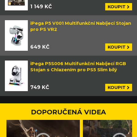
1 149 KČ
KOUPIT
iPega P5 V001 Multifunkční Nabíjecí Stojan
pro PS VR2
649 KČ
KOUPIT
iPega P5S006 Multifunkční Nabíjecí RGB
Stojan s Chlazením pro PS5 Slim bílý
749 KČ
KOUPIT
DOPORUČENÁ VIDEA