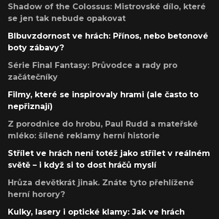
Shadow of the Colossus: Mistrovské dílo, které
se jen tak nebude opakovat
Blbuvzdornost ve hrách: Přínos, nebo betonové
boty zábavy?
Série Final Fantasy: Průvodce a rady pro
začátečníky
Filmy, které se inspirovaly hrami (ale často to
nepřiznají)
Z porodnice do hrobu, Paul Rudd a mateřské
mléko: šílené reklamy herní historie
Střílet ve hrách není totéž jako střílet v reálném
světě – i když si to dost hráčů myslí
Hrůza devětkrát jinak. Znáte tyto přehlížené
herní horory?
Kulky, lasery i optické klamy: Jak ve hrách