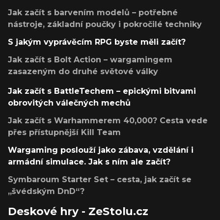
Jak začít s barvením modelů – potřebné
nástroje, základní poučky i pokročilé techniky
S jakým vyprávěcím RPG byste měli začít?
Jak začít s Bolt Action – wargamingem
zasazeným do druhé světové války
Jak začít s BattleTechem – epickými bitvami
obrovitých válečných mechů
Jak začít s Warhammerem 40,000? Cesta vede
přes přístupnější Kill Team
Wargaming poslouží jako zábava, vzdělání i
armádní simulace. Jak s ním ale začít?
Symbaroum Starter Set – cesta, jak začít se
„švédským DnD“?
Deskové hry - ZeStolu.cz