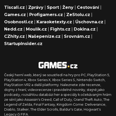
Tiscali.cz
|
Zprávy
|
Sport
|
Ženy
|
Cestování
|
Games.cz
|
Profigamers.cz
|
ZeStolu.cz
|
Osobnosti.cz
|
Karaoketexty.cz
|
Úschovna.cz
|
Nedd.cz
|
Moulík.cz
|
Fights.cz
|
Dokina.cz
|
CZhity.cz
|
Našepeníze.cz
|
Srovnám.cz
|
StartupInsider.cz
Český herní web, který se soustředí na hry pro PC, PlayStation 5,
PlayStation 4, Xbox Series X, Xbox Series S, Nintendo Switch,
PlayStation VR2 a další platformy. Naleznete zde recenze,
dojmy z hraní, videorecenze i pravidelné novinky, stejně jako
podcasty, rozsáhlou databázi her a speciály k očekávaným hrám
ze sérií jako Assassin's Creed, Call of Duty, Grand Theft Auto, The
Legend of Zelda, Final Fantasy, Kingdom Come: Deliverance,
Diablo, Stalker, The Elder Scrolls, Baldur's Gate, Hogwart's
Legacy či FIFA.