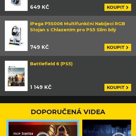
649 KČ
KOUPIT
iPega P5S006 Multifunkční Nabíjecí RGB
Stojan s Chlazením pro PS5 Slim bílý
749 KČ
KOUPIT
Battlefield 6 (PS5)
1 149 KČ
KOUPIT
DOPORUČENÁ VIDEA