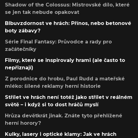
Shadow of the Colossus: Mistrovské dílo, které
se jen tak nebude opakovat
Blbuvzdornost ve hrách: Přínos, nebo betonové
boty zábavy?
Série Final Fantasy: Průvodce a rady pro
začátečníky
Filmy, které se inspirovaly hrami (ale často to
nepřiznají)
Z porodnice do hrobu, Paul Rudd a mateřské
mléko: šílené reklamy herní historie
Střílet ve hrách není totéž jako střílet v reálném
světě – i když si to dost hráčů myslí
Hrůza devětkrát jinak. Znáte tyto přehlížené
herní horory?
Kulky, lasery i optické klamy: Jak ve hrách