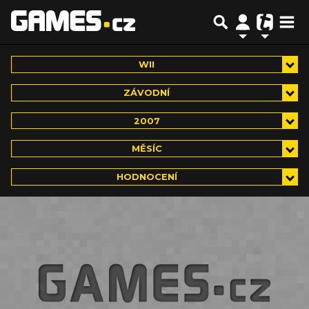
WII
ZÁVODNÍ
2007
MĚSÍC
HODNOCENÍ