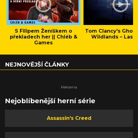
S Filipem Ženíškem o
Tom Clancy's Ghos
překladech her || Chléb &
Wildlands – Last 
Games
NEJNOVĚJŠÍ ČLÁNKY
Nejoblíbenější herní série
Assassin's Creed