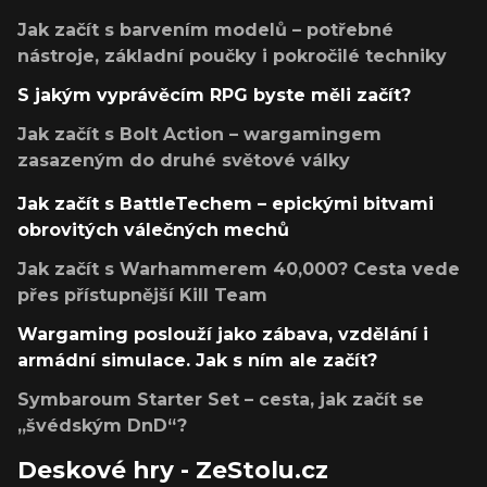
Jak začít s barvením modelů – potřebné
nástroje, základní poučky i pokročilé techniky
S jakým vyprávěcím RPG byste měli začít?
Jak začít s Bolt Action – wargamingem
zasazeným do druhé světové války
Jak začít s BattleTechem – epickými bitvami
obrovitých válečných mechů
Jak začít s Warhammerem 40,000? Cesta vede
přes přístupnější Kill Team
Wargaming poslouží jako zábava, vzdělání i
armádní simulace. Jak s ním ale začít?
Symbaroum Starter Set – cesta, jak začít se
„švédským DnD“?
Deskové hry - ZeStolu.cz