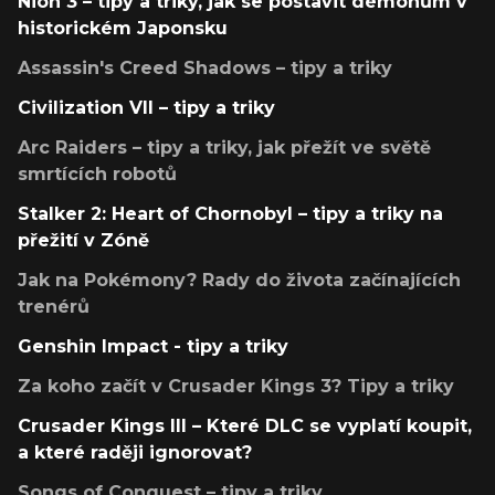
Nioh 3 – tipy a triky, jak se postavit démonům v
historickém Japonsku
Assassin's Creed Shadows – tipy a triky
Civilization VII – tipy a triky
Arc Raiders – tipy a triky, jak přežít ve světě
smrtících robotů
Stalker 2: Heart of Chornobyl – tipy a triky na
přežití v Zóně
Jak na Pokémony? Rady do života začínajících
trenérů
Genshin Impact - tipy a triky
Za koho začít v Crusader Kings 3? Tipy a triky
Crusader Kings III – Které DLC se vyplatí koupit,
a které raději ignorovat?
Songs of Conquest – tipy a triky