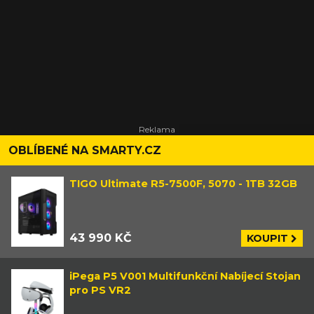
OBLÍBENÉ NA SMARTY.CZ
TIGO Ultimate R5-7500F, 5070 - 1TB 32GB
43 990 KČ
KOUPIT
iPega P5 V001 Multifunkční Nabíjecí Stojan
pro PS VR2