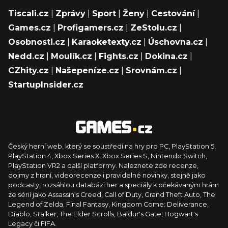
Tiscali.cz
|
Zprávy
|
Sport
|
Ženy
|
Cestování
|
Games.cz
|
Profigamers.cz
|
ZeStolu.cz
|
Osobnosti.cz
|
Karaoketexty.cz
|
Úschovna.cz
|
Nedd.cz
|
Moulík.cz
|
Fights.cz
|
Dokina.cz
|
CZhity.cz
|
Našepeníze.cz
|
Srovnám.cz
|
StartupInsider.cz
Český herní web, který se soustředí na hry pro PC, PlayStation 5,
PlayStation 4, Xbox Series X, Xbox Series S, Nintendo Switch,
PlayStation VR2 a další platformy. Naleznete zde recenze,
dojmy z hraní, videorecenze i pravidelné novinky, stejně jako
podcasty, rozsáhlou databázi her a speciály k očekávaným hrám
ze sérií jako Assassin's Creed, Call of Duty, Grand Theft Auto, The
Legend of Zelda, Final Fantasy, Kingdom Come: Deliverance,
Diablo, Stalker, The Elder Scrolls, Baldur's Gate, Hogwart's
Legacy či FIFA.