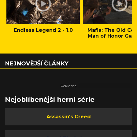
Endless Legend 2 - 1.0
Mafia: The Old Cou
Man of Honor Gam
NEJNOVĚJŠÍ ČLÁNKY
Nejoblíbenější herní série
Assassin's Creed