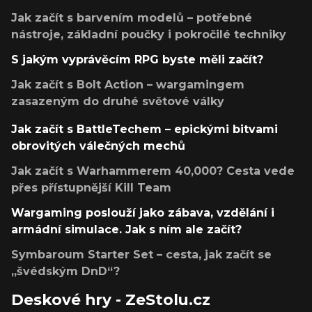
Jak začít s barvením modelů – potřebné
nástroje, základní poučky i pokročilé techniky
S jakým vyprávěcím RPG byste měli začít?
Jak začít s Bolt Action – wargamingem
zasazeným do druhé světové války
Jak začít s BattleTechem – epickými bitvami
obrovitých válečných mechů
Jak začít s Warhammerem 40,000? Cesta vede
přes přístupnější Kill Team
Wargaming poslouží jako zábava, vzdělání i
armádní simulace. Jak s ním ale začít?
Symbaroum Starter Set – cesta, jak začít se
„švédským DnD“?
Deskové hry - ZeStolu.cz