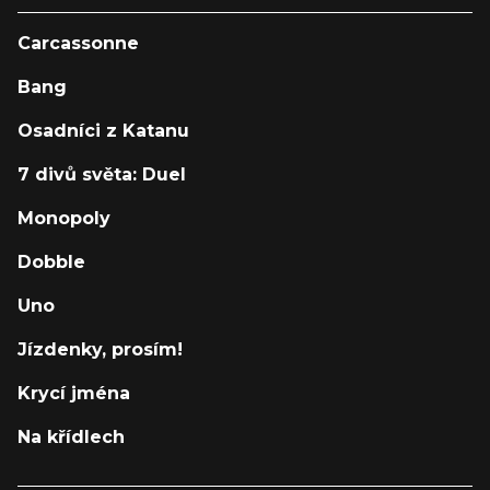
Carcassonne
Bang
Osadníci z Katanu
7 divů světa: Duel
Monopoly
Dobble
Uno
Jízdenky, prosím!
Krycí jména
Na křídlech