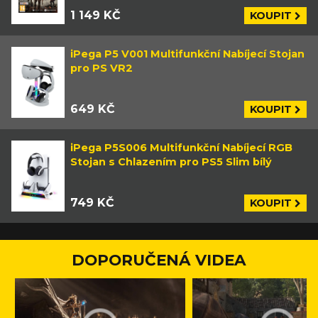
1 149 KČ
KOUPIT
iPega P5 V001 Multifunkční Nabíjecí Stojan
pro PS VR2
649 KČ
KOUPIT
iPega P5S006 Multifunkční Nabíjecí RGB
Stojan s Chlazením pro PS5 Slim bílý
749 KČ
KOUPIT
DOPORUČENÁ VIDEA