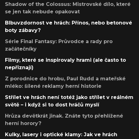
Shadow of the Colossus: Mistrovské dílo, které
se jen tak nebude opakovat
Blbuvzdornost ve hrách: Přínos, nebo betonové
boty zábavy?
Série Final Fantasy: Průvodce a rady pro
začátečníky
Filmy, které se inspirovaly hrami (ale často to
nepřiznají)
Z porodnice do hrobu, Paul Rudd a mateřské
mléko: šílené reklamy herní historie
Střílet ve hrách není totéž jako střílet v reálném
světě – i když si to dost hráčů myslí
Hrůza devětkrát jinak. Znáte tyto přehlížené
herní horory?
Kulky, lasery i optické klamy: Jak ve hrách