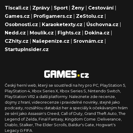
Tiscali.cz
|
Zprávy
|
Sport
|
Ženy
|
Cestování
|
Games.cz
|
Profigamers.cz
|
ZeStolu.cz
|
Osobnosti.cz
|
Karaoketexty.cz
|
Úschovna.cz
|
Nedd.cz
|
Moulík.cz
|
Fights.cz
|
Dokina.cz
|
CZhity.cz
|
Našepeníze.cz
|
Srovnám.cz
|
StartupInsider.cz
Český herní web, který se soustředí na hry pro PC, PlayStation 5,
PlayStation 4, Xbox Series X, Xbox Series S, Nintendo Switch,
PlayStation VR2 a další platformy. Naleznete zde recenze,
dojmy z hraní, videorecenze i pravidelné novinky, stejně jako
podcasty, rozsáhlou databázi her a speciály k očekávaným hrám
ze sérií jako Assassin's Creed, Call of Duty, Grand Theft Auto, The
Legend of Zelda, Final Fantasy, Kingdom Come: Deliverance,
Diablo, Stalker, The Elder Scrolls, Baldur's Gate, Hogwart's
Legacy či FIFA.