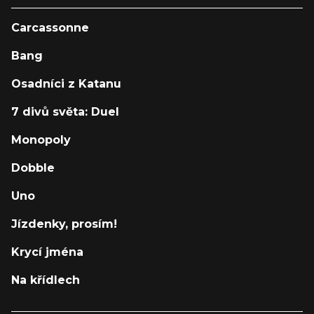
Carcassonne
Bang
Osadníci z Katanu
7 divů světa: Duel
Monopoly
Dobble
Uno
Jízdenky, prosím!
Krycí jména
Na křídlech