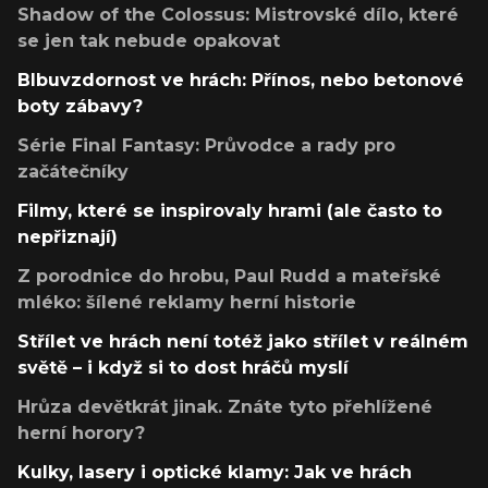
Shadow of the Colossus: Mistrovské dílo, které
se jen tak nebude opakovat
Blbuvzdornost ve hrách: Přínos, nebo betonové
boty zábavy?
Série Final Fantasy: Průvodce a rady pro
začátečníky
Filmy, které se inspirovaly hrami (ale často to
nepřiznají)
Z porodnice do hrobu, Paul Rudd a mateřské
mléko: šílené reklamy herní historie
Střílet ve hrách není totéž jako střílet v reálném
světě – i když si to dost hráčů myslí
Hrůza devětkrát jinak. Znáte tyto přehlížené
herní horory?
Kulky, lasery i optické klamy: Jak ve hrách