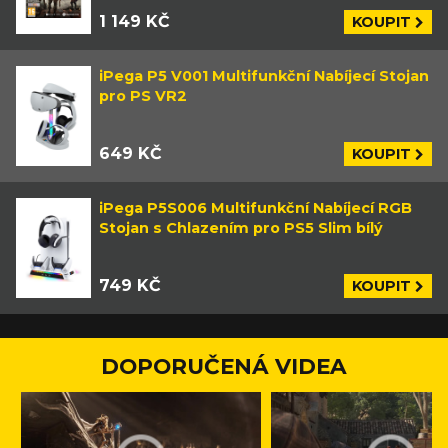
1 149 KČ
KOUPIT
iPega P5 V001 Multifunkční Nabíjecí Stojan
pro PS VR2
649 KČ
KOUPIT
iPega P5S006 Multifunkční Nabíjecí RGB
Stojan s Chlazením pro PS5 Slim bílý
749 KČ
KOUPIT
DOPORUČENÁ VIDEA