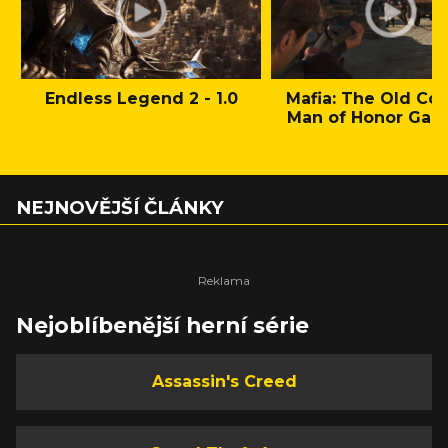
Endless Legend 2 - 1.0
Mafia: The Old Cou
Man of Honor Gam
NEJNOVĚJŠÍ ČLÁNKY
Nejoblíbenější herní série
Assassin's Creed