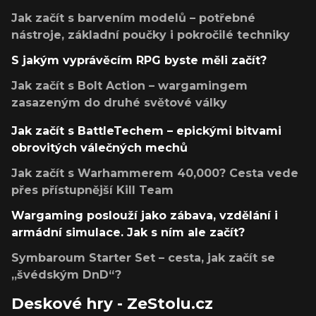
Jak začít s barvením modelů – potřebné
nástroje, základní poučky i pokročilé techniky
S jakým vyprávěcím RPG byste měli začít?
Jak začít s Bolt Action – wargamingem
zasazeným do druhé světové války
Jak začít s BattleTechem – epickými bitvami
obrovitých válečných mechů
Jak začít s Warhammerem 40,000? Cesta vede
přes přístupnější Kill Team
Wargaming poslouží jako zábava, vzdělání i
armádní simulace. Jak s ním ale začít?
Symbaroum Starter Set – cesta, jak začít se
„švédským DnD“?
Deskové hry - ZeStolu.cz