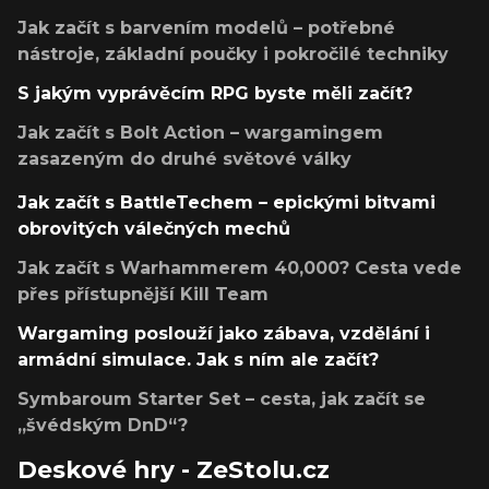
Jak začít s barvením modelů – potřebné
nástroje, základní poučky i pokročilé techniky
S jakým vyprávěcím RPG byste měli začít?
Jak začít s Bolt Action – wargamingem
zasazeným do druhé světové války
Jak začít s BattleTechem – epickými bitvami
obrovitých válečných mechů
Jak začít s Warhammerem 40,000? Cesta vede
přes přístupnější Kill Team
Wargaming poslouží jako zábava, vzdělání i
armádní simulace. Jak s ním ale začít?
Symbaroum Starter Set – cesta, jak začít se
„švédským DnD“?
Deskové hry - ZeStolu.cz