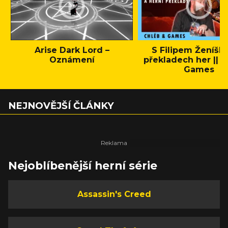
Arise Dark Lord –
S Filipem Ženíšk
Oznámení
překladech her || C
Games
NEJNOVĚJŠÍ ČLÁNKY
Nejoblíbenější herní série
Assassin's Creed