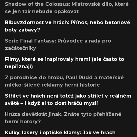
Shadow of the Colossus: Mistrovské dílo, které
se jen tak nebude opakovat
Blbuvzdornost ve hrách: Přínos, nebo betonové
boty zábavy?
Série Final Fantasy: Průvodce a rady pro
začátečníky
Filmy, které se inspirovaly hrami (ale často to
nepřiznají)
Z porodnice do hrobu, Paul Rudd a mateřské
mléko: šílené reklamy herní historie
Střílet ve hrách není totéž jako střílet v reálném
světě – i když si to dost hráčů myslí
Hrůza devětkrát jinak. Znáte tyto přehlížené
herní horory?
Kulky, lasery i optické klamy: Jak ve hrách