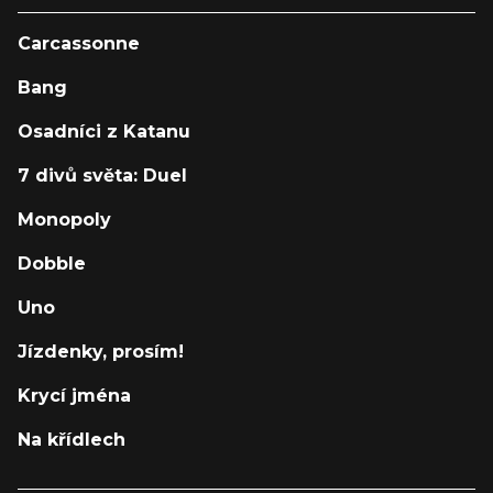
Carcassonne
Bang
Osadníci z Katanu
7 divů světa: Duel
Monopoly
Dobble
Uno
Jízdenky, prosím!
Krycí jména
Na křídlech