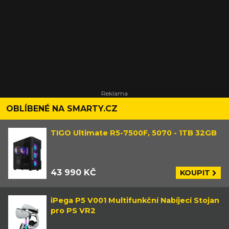
OBLÍBENÉ NA SMARTY.CZ
TIGO Ultimate R5-7500F, 5070 - 1TB 32GB
43 990 KČ
KOUPIT
iPega P5 V001 Multifunkční Nabíjecí Stojan
pro PS VR2