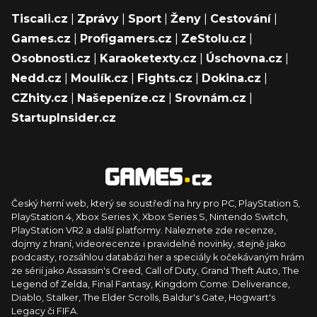
Tiscali.cz
|
Zprávy
|
Sport
|
Ženy
|
Cestování
|
Games.cz
|
Profigamers.cz
|
ZeStolu.cz
|
Osobnosti.cz
|
Karaoketexty.cz
|
Úschovna.cz
|
Nedd.cz
|
Moulík.cz
|
Fights.cz
|
Dokina.cz
|
CZhity.cz
|
Našepeníze.cz
|
Srovnám.cz
|
StartupInsider.cz
Český herní web, který se soustředí na hry pro PC, PlayStation 5,
PlayStation 4, Xbox Series X, Xbox Series S, Nintendo Switch,
PlayStation VR2 a další platformy. Naleznete zde recenze,
dojmy z hraní, videorecenze i pravidelné novinky, stejně jako
podcasty, rozsáhlou databázi her a speciály k očekávaným hrám
ze sérií jako Assassin's Creed, Call of Duty, Grand Theft Auto, The
Legend of Zelda, Final Fantasy, Kingdom Come: Deliverance,
Diablo, Stalker, The Elder Scrolls, Baldur's Gate, Hogwart's
Legacy či FIFA.