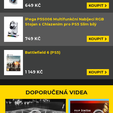
649 KČ
KOUPIT
iPega P5S006 Multifunkční Nabíjecí RGB
Stojan s Chlazením pro PS5 Slim bílý
749 KČ
KOUPIT
Battlefield 6 (PS5)
1 149 KČ
KOUPIT
DOPORUČENÁ VIDEA