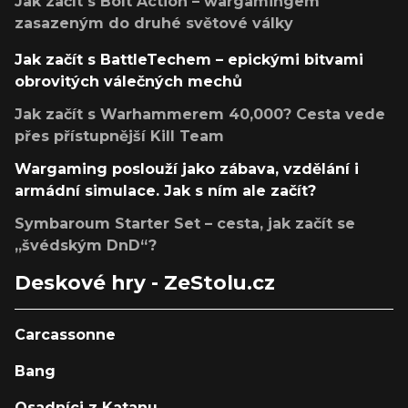
Jak začít s Bolt Action – wargamingem
zasazeným do druhé světové války
Jak začít s BattleTechem – epickými bitvami
obrovitých válečných mechů
Jak začít s Warhammerem 40,000? Cesta vede
přes přístupnější Kill Team
Wargaming poslouží jako zábava, vzdělání i
armádní simulace. Jak s ním ale začít?
Symbaroum Starter Set – cesta, jak začít se
„švédským DnD“?
Deskové hry - ZeStolu.cz
Carcassonne
Bang
Osadníci z Katanu