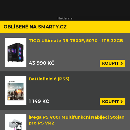
OBLÍBENÉ NA SMARTY.CZ
TIGO Ultimate R5-7500F, 5070 - 1TB 32GB
43 990 KČ
KOUPIT
Battlefield 6 (PS5)
1 149 KČ
KOUPIT
iPega P5 V001 Multifunkční Nabíjecí Stojan
pro PS VR2