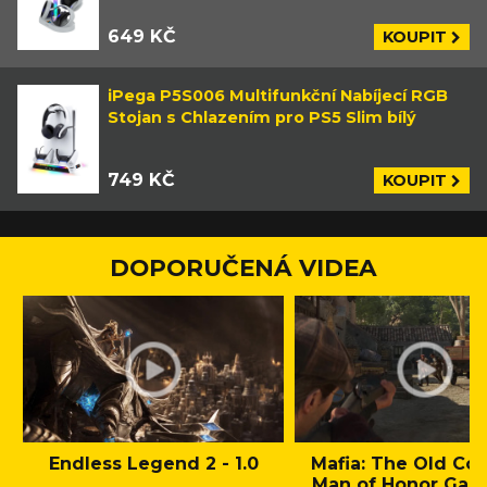
649 KČ
KOUPIT
iPega P5S006 Multifunkční Nabíjecí RGB
Stojan s Chlazením pro PS5 Slim bílý
749 KČ
KOUPIT
DOPORUČENÁ VIDEA
Endless Legend 2 - 1.0
Mafia: The Old Cou
Man of Honor Gam