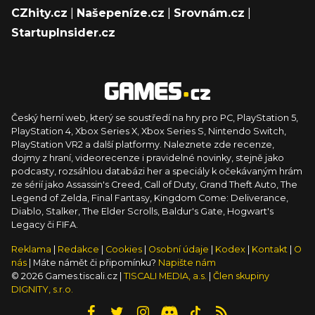
CZhity.cz
|
Našepeníze.cz
|
Srovnám.cz
|
StartupInsider.cz
Český herní web, který se soustředí na hry pro PC, PlayStation 5,
PlayStation 4, Xbox Series X, Xbox Series S, Nintendo Switch,
PlayStation VR2 a další platformy. Naleznete zde recenze,
dojmy z hraní, videorecenze i pravidelné novinky, stejně jako
podcasty, rozsáhlou databázi her a speciály k očekávaným hrám
ze sérií jako Assassin's Creed, Call of Duty, Grand Theft Auto, The
Legend of Zelda, Final Fantasy, Kingdom Come: Deliverance,
Diablo, Stalker, The Elder Scrolls, Baldur's Gate, Hogwart's
Legacy či FIFA.
Reklama
|
Redakce
|
Cookies
|
Osobní údaje
|
Kodex
|
Kontakt
|
O
nás
| Máte námět či připomínku?
Napište nám
© 2026 Games.tiscali.cz |
TISCALI MEDIA, a.s.
|
Člen skupiny
DIGNITY, s.r.o.