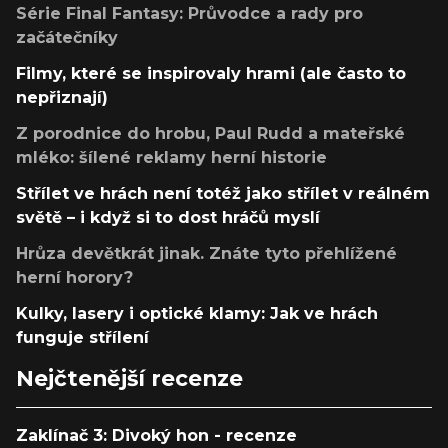
Série Final Fantasy: Průvodce a rady pro
začátečníky
Filmy, které se inspirovaly hrami (ale často to
nepřiznají)
Z porodnice do hrobu, Paul Rudd a mateřské
mléko: šílené reklamy herní historie
Střílet ve hrách není totéž jako střílet v reálném
světě – i když si to dost hráčů myslí
Hrůza devětkrát jinak. Znáte tyto přehlížené
herní horory?
Kulky, lasery i optické klamy: Jak ve hrách
funguje střílení
Nejčtenější recenze
Zaklínač 3: Divoký hon - recenze