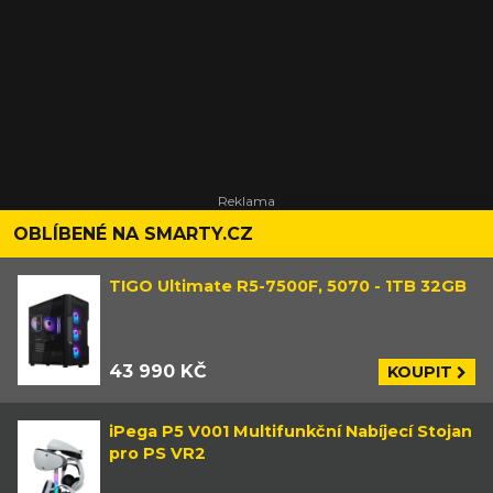
OBLÍBENÉ NA SMARTY.CZ
TIGO Ultimate R5-7500F, 5070 - 1TB 32GB
43 990 KČ
KOUPIT
iPega P5 V001 Multifunkční Nabíjecí Stojan
pro PS VR2