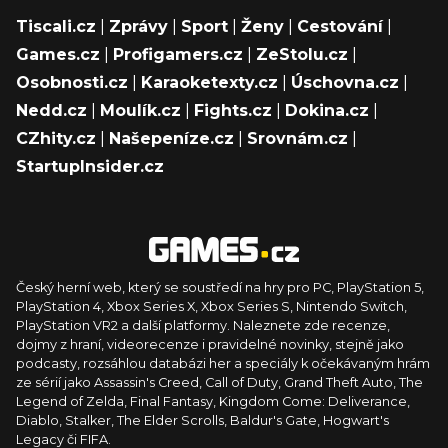
Tiscali.cz
|
Zprávy
|
Sport
|
Ženy
|
Cestování
|
Games.cz
|
Profigamers.cz
|
ZeStolu.cz
|
Osobnosti.cz
|
Karaoketexty.cz
|
Úschovna.cz
|
Nedd.cz
|
Moulík.cz
|
Fights.cz
|
Dokina.cz
|
CZhity.cz
|
Našepeníze.cz
|
Srovnám.cz
|
StartupInsider.cz
Český herní web, který se soustředí na hry pro PC, PlayStation 5,
PlayStation 4, Xbox Series X, Xbox Series S, Nintendo Switch,
PlayStation VR2 a další platformy. Naleznete zde recenze,
dojmy z hraní, videorecenze i pravidelné novinky, stejně jako
podcasty, rozsáhlou databázi her a speciály k očekávaným hrám
ze sérií jako Assassin's Creed, Call of Duty, Grand Theft Auto, The
Legend of Zelda, Final Fantasy, Kingdom Come: Deliverance,
Diablo, Stalker, The Elder Scrolls, Baldur's Gate, Hogwart's
Legacy či FIFA.