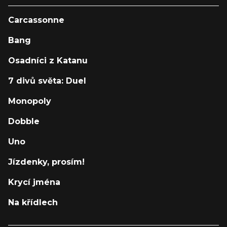
Carcassonne
Bang
Osadníci z Katanu
7 divů světa: Duel
Monopoly
Dobble
Uno
Jízdenky, prosím!
Krycí jména
Na křídlech