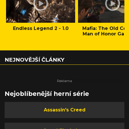
Endless Legend 2 - 1.0
Mafia: The Old Cou
Man of Honor Gam
NEJNOVĚJŠÍ ČLÁNKY
Nejoblíbenější herní série
Assassin's Creed