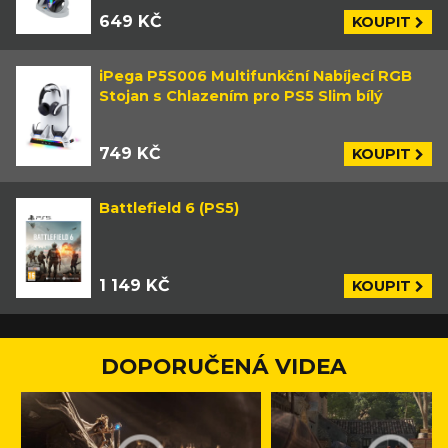
649 KČ
KOUPIT
iPega P5S006 Multifunkční Nabíjecí RGB
Stojan s Chlazením pro PS5 Slim bílý
749 KČ
KOUPIT
Battlefield 6 (PS5)
1 149 KČ
KOUPIT
DOPORUČENÁ VIDEA