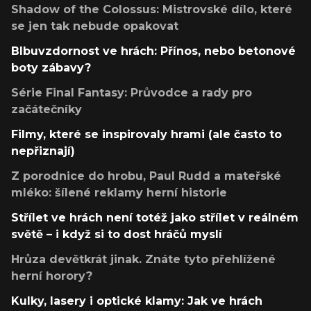
Shadow of the Colossus: Mistrovské dílo, které
se jen tak nebude opakovat
Blbuvzdornost ve hrách: Přínos, nebo betonové
boty zábavy?
Série Final Fantasy: Průvodce a rady pro
začátečníky
Filmy, které se inspirovaly hrami (ale často to
nepřiznají)
Z porodnice do hrobu, Paul Rudd a mateřské
mléko: šílené reklamy herní historie
Střílet ve hrách není totéž jako střílet v reálném
světě – i když si to dost hráčů myslí
Hrůza devětkrát jinak. Znáte tyto přehlížené
herní horory?
Kulky, lasery i optické klamy: Jak ve hrách