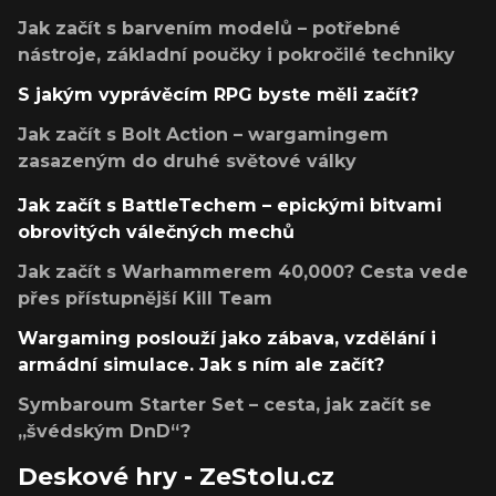
Jak začít s barvením modelů – potřebné
nástroje, základní poučky i pokročilé techniky
S jakým vyprávěcím RPG byste měli začít?
Jak začít s Bolt Action – wargamingem
zasazeným do druhé světové války
Jak začít s BattleTechem – epickými bitvami
obrovitých válečných mechů
Jak začít s Warhammerem 40,000? Cesta vede
přes přístupnější Kill Team
Wargaming poslouží jako zábava, vzdělání i
armádní simulace. Jak s ním ale začít?
Symbaroum Starter Set – cesta, jak začít se
„švédským DnD“?
Deskové hry - ZeStolu.cz