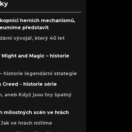
nky
ůkopníci herních mechanismů,
 neumíme představit
rní vývojář, který 40 let
f Might and Magic – historie
 – historie legendární strategie
s Creed - historie série
h, aneb Když jsou hry špatný
h milostných scén ve hrách
Jak ve hrách míříme