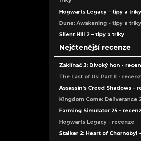
triky
Hogwarts Legacy – tipy a trik
Dune: Awakening - tipy a trik
Silent Hill 2 – tipy a triky
Nejčtenější recenze
Zaklínač 3: Divoký hon - rece
The Last of Us: Part II - recen
Assassin's Creed Shadows - 
Kingdom Come: Deliverance 2
Farming Simulator 25 - recen
Hogwarts Legacy - recenze
Stalker 2: Heart of Chornobyl 