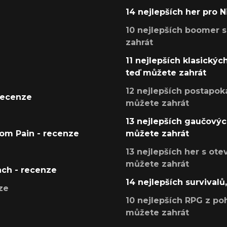
14 nejlepších her pro 
10 nejlepších boomer s
zahrát
11 nejlepších klasickýc
teď můžete zahrát
12 nejlepších postapoka
recenze
můžete zahrát
13 nejlepších gaučových
tom Pain - recenze
můžete zahrát
13 nejlepších her s ot
můžete zahrát
ach - recenze
14 nejlepších survivalů
ze
10 nejlepších RPG z poh
můžete zahrát