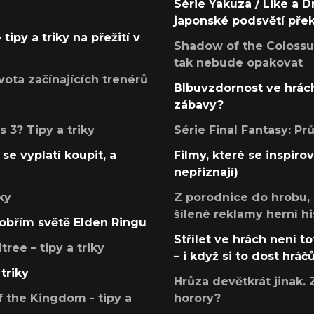
Série Yakuza / Like a D
japonské podsvětí pře
tipy a triky na přežití v
Shadow of the Colossus
tak nebude opakovat
ota začínajících trenérů
Blbuvzdornost ve hrách
zábavy?
 3? Tipy a triky
Série Final Fantasy: P
se vyplatí koupit, a
Filmy, které se inspirov
nepřiznají)
ky
Z porodnice do hrobu,
šílené reklamy herní hi
v obřím světě Elden Ringu
Střílet ve hrách není to
ree – tipy a triky
– i když si to dost hráč
triky
Hrůza devětkrát jinak. 
 the Kingdom - tipy a
horory?