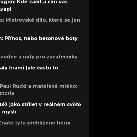
ragon: Kde začít a čím vás
kvapí
: Mistrovské dílo, které se jen
: Přínos, nebo betonové boty
růvodce a rady pro začátečníky
aly hrami (ale často to
 Paul Rudd a mateřské mléko:
storie
též jako střílet v reálném světě
ů myslí
Znáte tyto přehlížené herní