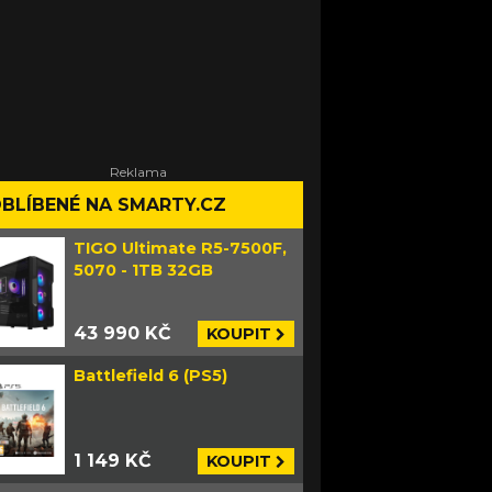
BLÍBENÉ NA SMARTY.CZ
TIGO Ultimate R5-7500F,
5070 - 1TB 32GB
43 990 KČ
KOUPIT
Battlefield 6 (PS5)
1 149 KČ
KOUPIT