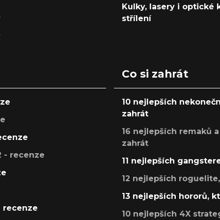
Kulky, lasery i optické
y
střílení
y
Co si zahrát
nze
10 nejlepších nekonečn
zahrát
ze
16 nejlepších remaků a
recenze
zahrát
 - recenze
11 nejlepších gangstere
ze
12 nejlepších roguelite
13 nejlepších hororů, k
- recenze
10 nejlepších 4X strate