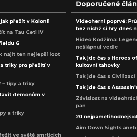
Doporučené člá
jak přežít v Kolonii
Videoherní poprvé: Pr
bez nichž si hry dnes
žít na Tau Ceti IV
Hideo Kodžima: Legendá
fieldu 6
nešlápnul vedle
k najít ten nejlepší loot
Tak jde čas s Heroes o
a triky pro přežití v
kultovní tahovky
Tak jde čas s Civilizací
 tipy a triky
Tak jde čas s Assassin'
postavit démonům v
Závislost na videohrác
pán
py a triky
20 nejpamětihodnějšíc
Aim Down Sights aneb 
přežít ve světě smrtících