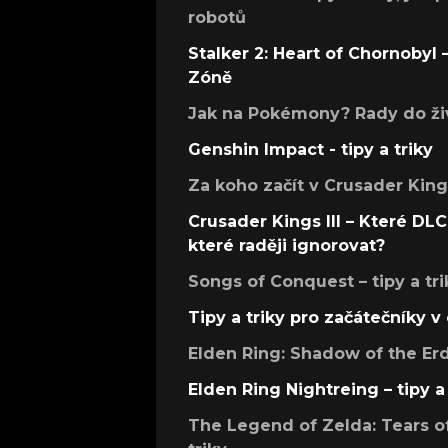
robotů
Stalker 2: Heart of Chornobyl – 
Zóně
Jak na Pokémony? Rady do živ
Genshin Impact - tipy a triky
Za koho začít v Crusader Kings
Crusader Kings III – Které DLC 
které raději ignorovat?
Songs of Conquest – tipy a tri
Tipy a triky pro začátečníky 
Elden Ring: Shadow of the Erdt
Elden Ring Nightreing – tipy a 
The Legend of Zelda: Tears of