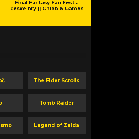
a
Final Fantasy Fan Fest a
Company of Heroes 
české hry || Chléb & Games
Stand - Trail
ač
The Elder Scrolls
o
Tomb Raider
ismo
Legend of Zelda