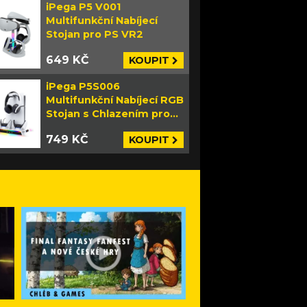
iPega P5 V001
Multifunkční Nabíjecí
Stojan pro PS VR2
649 KČ
KOUPIT
iPega P5S006
Multifunkční Nabíjecí RGB
Stojan s Chlazením pro
PS5 Slim bílý
749 KČ
KOUPIT