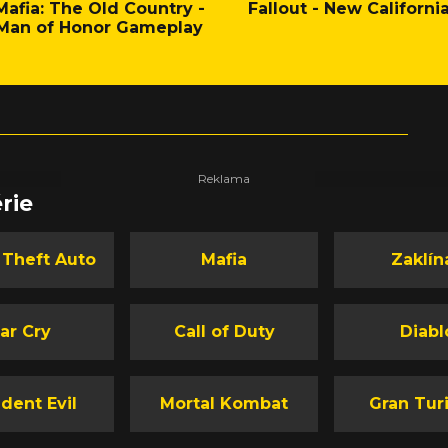
Mafia: The Old Country -
Fallout - New Californi
Man of Honor Gameplay
rie
 Theft Auto
Mafia
Zaklín
ar Cry
Call of Duty
Diabl
dent Evil
Mortal Kombat
Gran Tur