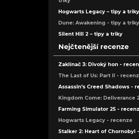
triky
Hogwarts Legacy – tipy a trik
Dune: Awakening - tipy a trik
Silent Hill 2 – tipy a triky
Nejčtenější recenze
Zaklínač 3: Divoký hon - rece
The Last of Us: Part II - recen
Assassin's Creed Shadows - 
Kingdom Come: Deliverance 2
Farming Simulator 25 - recen
Hogwarts Legacy - recenze
Stalker 2: Heart of Chornobyl 