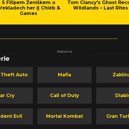
S Filipem Ženíškem o
Tom Clancy's Ghost Rec
řekladech her || Chléb &
Wildlands – Last Rites
Games
rie
 Theft Auto
Mafia
Zaklín
ar Cry
Call of Duty
Diabl
dent Evil
Mortal Kombat
Gran Tur