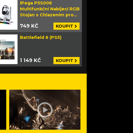
iPega P5S006
Multifunkční Nabíjecí RGB
Stojan s Chlazením pro
PS5 Slim bílý
749 KČ
KOUPIT
Battlefield 6 (PS5)
1 149 KČ
KOUPIT