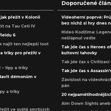
Doporučené člá
jak přežít v Kolonii
Videoherní poprvé: Pr
bez nichž si hry dnes
žít na Tau Ceti IV
Hideo Kodžima: Legendá
fieldu 6
nešlápnul vedle
k najít ten nejlepší loot
Tak jde čas s Heroes o
a triky pro přežití v
kultovní tahovky
Tak jde čas s Civilizací
 tipy a triky
Tak jde čas s Assassin'
postavit démonům v
Závislost na videohrác
pán
py a triky
20 nejpamětihodnějšíc
Aim Down Sights aneb 
přežít ve světě smrtících