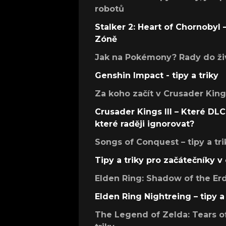
robotů
Stalker 2: Heart of Chornobyl – 
Zóně
Jak na Pokémony? Rady do živ
Genshin Impact - tipy a triky
Za koho začít v Crusader Kings
Crusader Kings III – Které DLC 
které raději ignorovat?
Songs of Conquest – tipy a tri
Tipy a triky pro začátečníky 
Elden Ring: Shadow of the Erdt
Elden Ring Nightreing – tipy a 
The Legend of Zelda: Tears of