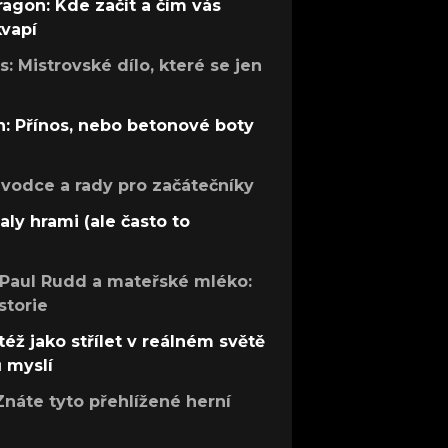
ragon: Kde začít a čím vás
kvapí
: Mistrovské dílo, které se jen
: Přínos, nebo betonové boty
růvodce a rady pro začátečníky
aly hrami (ale často to
 Paul Rudd a mateřské mléko:
storie
též jako střílet v reálném světě
ů myslí
Znáte tyto přehlížené herní