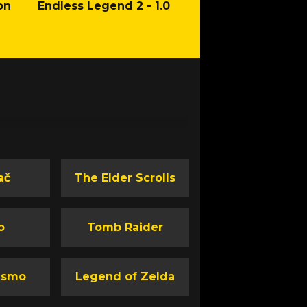
on
Endless Legend 2 - 1.0
Mafia: The Old Co
Man of Honor Ga
ač
The Elder Scrolls
o
Tomb Raider
ismo
Legend of Zelda