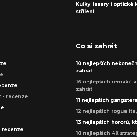
Kulky, lasery i optické
y
střílení
y
Co si zahrát
nze
10 nejlepších nekonečn
zahrát
ze
16 nejlepších remaků a
recenze
zahrát
 - recenze
11 nejlepších gangstere
ze
12 nejlepších roguelite
13 nejlepších hororů, k
- recenze
10 nejlepších 4X strate