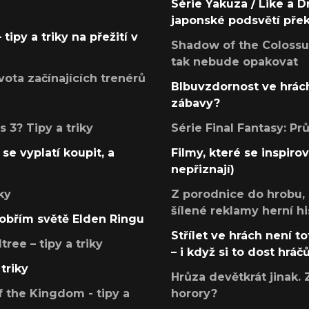
Série Yakuza / Like a D
japonské podsvětí pře
tipy a triky na přežití v
Shadow of the Colossus
tak nebude opakovat
ota začínajících trenérů
Blbuvzdornost ve hrách
zábavy?
 3? Tipy a triky
Série Final Fantasy: P
se vyplatí koupit, a
Filmy, které se inspirov
nepřiznají)
ky
Z porodnice do hrobu,
šílené reklamy herní hi
v obřím světě Elden Ringu
Střílet ve hrách není to
ree – tipy a triky
– i když si to dost hráč
triky
Hrůza devětkrát jinak. 
 the Kingdom - tipy a
horory?