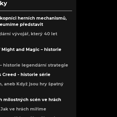
nky
ůkopníci herních mechanismů,
 neumíme představit
rní vývojář, který 40 let
f Might and Magic – historie
 – historie legendární strategie
s Creed - historie série
h, aneb Když jsou hry špatný
h milostných scén ve hrách
Jak ve hrách míříme