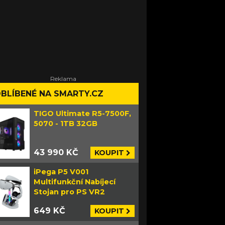
BLÍBENÉ NA SMARTY.CZ
TIGO Ultimate R5-7500F,
5070 - 1TB 32GB
43 990 KČ
KOUPIT
iPega P5 V001
Multifunkční Nabíjecí
Stojan pro PS VR2
649 KČ
KOUPIT