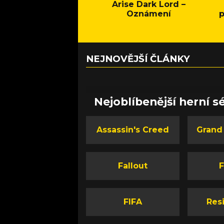
Arise Dark Lord –
Oznámení
p
NEJNOVĚJŠÍ ČLÁNKY
Nejoblíbenější herní sé
Assassin's Creed
Grand
Fallout
F
FIFA
Resi