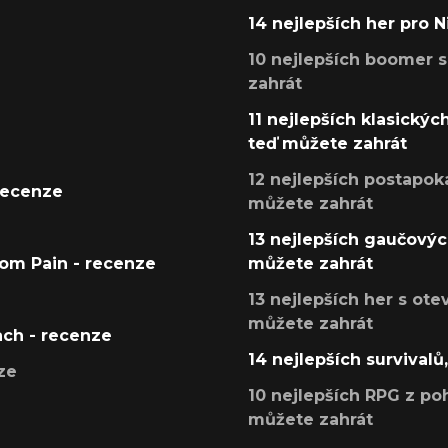
14 nejlepších her pro 
10 nejlepších boomer s
zahrát
11 nejlepších klasickýc
teď můžete zahrát
12 nejlepších postapoka
recenze
můžete zahrát
13 nejlepších gaučových
tom Pain - recenze
můžete zahrát
13 nejlepších her s ot
můžete zahrát
ach - recenze
14 nejlepších survivalů
ze
10 nejlepších RPG z poh
můžete zahrát