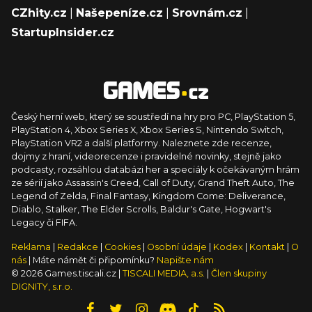
CZhity.cz
|
Našepeníze.cz
|
Srovnám.cz
|
StartupInsider.cz
Český herní web, který se soustředí na hry pro PC, PlayStation 5,
PlayStation 4, Xbox Series X, Xbox Series S, Nintendo Switch,
PlayStation VR2 a další platformy. Naleznete zde recenze,
dojmy z hraní, videorecenze i pravidelné novinky, stejně jako
podcasty, rozsáhlou databázi her a speciály k očekávaným hrám
ze sérií jako Assassin's Creed, Call of Duty, Grand Theft Auto, The
Legend of Zelda, Final Fantasy, Kingdom Come: Deliverance,
Diablo, Stalker, The Elder Scrolls, Baldur's Gate, Hogwart's
Legacy či FIFA.
Reklama
|
Redakce
|
Cookies
|
Osobní údaje
|
Kodex
|
Kontakt
|
O
nás
| Máte námět či připomínku?
Napište nám
© 2026 Games.tiscali.cz |
TISCALI MEDIA, a.s.
|
Člen skupiny
DIGNITY, s.r.o.