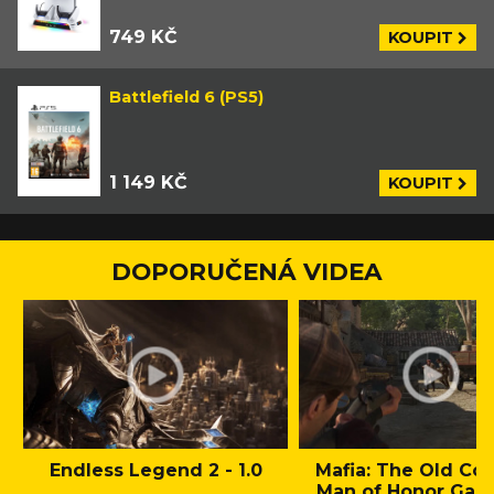
749 KČ
KOUPIT
Battlefield 6 (PS5)
1 149 KČ
KOUPIT
DOPORUČENÁ VIDEA
Endless Legend 2 - 1.0
Mafia: The Old Cou
Man of Honor Gam