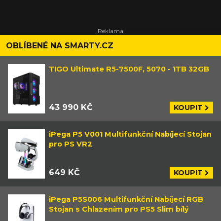
OBLÍBENÉ NA SMARTY.CZ
TIGO Ultimate R5-7500F, 5070 - 1TB 32GB
43 990 KČ
KOUPIT
iPega P5 V001 Multifunkční Nabíjecí Stojan
pro PS VR2
649 KČ
KOUPIT
iPega P5S006 Multifunkční Nabíjecí RGB
Stojan s Chlazením pro PS5 Slim bílý