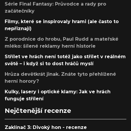
Série Final Fantasy: Průvodce a rady pro
začátečníky
Filmy, které se inspirovaly hrami (ale často to
nepřiznají)
Z porodnice do hrobu, Paul Rudd a mateřské
mléko: šílené reklamy herní historie
Střílet ve hrách není totéž jako střílet v reálném
světě – i když si to dost hráčů myslí
Hrůza devětkrát jinak. Znáte tyto přehlížené
herní horory?
Kulky, lasery i optické klamy: Jak ve hrách
funguje střílení
Nejčtenější recenze
Zaklínač 3: Divoký hon - recenze