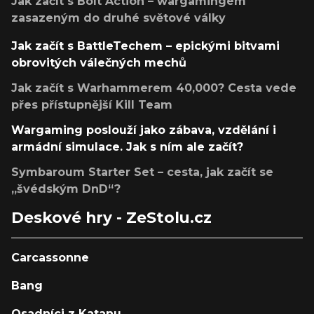
Jak začít s Bolt Action – wargamingem
zasazeným do druhé světové války
Jak začít s BattleTechem – epickými bitvami
obrovitých válečných mechů
Jak začít s Warhammerem 40,000? Cesta vede
přes přístupnější Kill Team
Wargaming poslouží jako zábava, vzdělání i
armádní simulace. Jak s ním ale začít?
Symbaroum Starter Set – cesta, jak začít se
„švédským DnD“?
Deskové hry - ZeStolu.cz
Carcassonne
Bang
Osadníci z Katanu