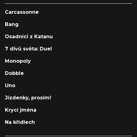
Carcassonne
Bang
Osadníci z Katanu
7 divů světa: Duel
Monopoly
Dobble
Uno
Jízdenky, prosím!
Krycí jména
Na křídlech