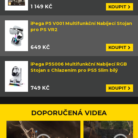
1 149 KČ
KOUPIT
iPega P5 V001 Multifunkční Nabíjecí Stojan
pro PS VR2
649 KČ
KOUPIT
iPega P5S006 Multifunkční Nabíjecí RGB
Stojan s Chlazením pro PS5 Slim bílý
749 KČ
KOUPIT
DOPORUČENÁ VIDEA