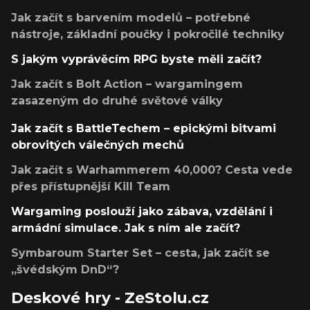
Jak začít s barvením modelů – potřebné
nástroje, základní poučky i pokročilé techniky
S jakým vyprávěcím RPG byste měli začít?
Jak začít s Bolt Action – wargamingem
zasazeným do druhé světové války
Jak začít s BattleTechem – epickými bitvami
obrovitých válečných mechů
Jak začít s Warhammerem 40,000? Cesta vede
přes přístupnější Kill Team
Wargaming poslouží jako zábava, vzdělání i
armádní simulace. Jak s ním ale začít?
Symbaroum Starter Set – cesta, jak začít se
„švédským DnD“?
Deskové hry - ZeStolu.cz