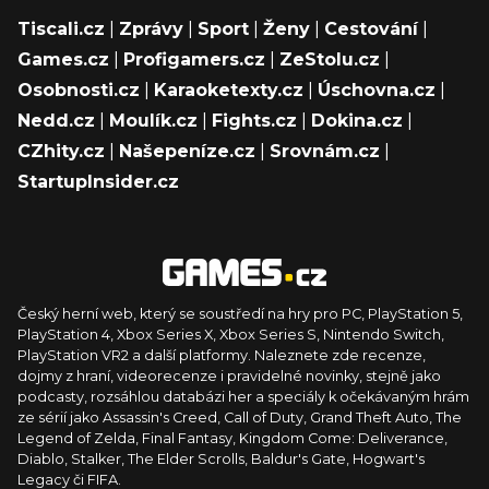
Tiscali.cz
|
Zprávy
|
Sport
|
Ženy
|
Cestování
|
Games.cz
|
Profigamers.cz
|
ZeStolu.cz
|
Osobnosti.cz
|
Karaoketexty.cz
|
Úschovna.cz
|
Nedd.cz
|
Moulík.cz
|
Fights.cz
|
Dokina.cz
|
CZhity.cz
|
Našepeníze.cz
|
Srovnám.cz
|
StartupInsider.cz
Český herní web, který se soustředí na hry pro PC, PlayStation 5,
PlayStation 4, Xbox Series X, Xbox Series S, Nintendo Switch,
PlayStation VR2 a další platformy. Naleznete zde recenze,
dojmy z hraní, videorecenze i pravidelné novinky, stejně jako
podcasty, rozsáhlou databázi her a speciály k očekávaným hrám
ze sérií jako Assassin's Creed, Call of Duty, Grand Theft Auto, The
Legend of Zelda, Final Fantasy, Kingdom Come: Deliverance,
Diablo, Stalker, The Elder Scrolls, Baldur's Gate, Hogwart's
Legacy či FIFA.