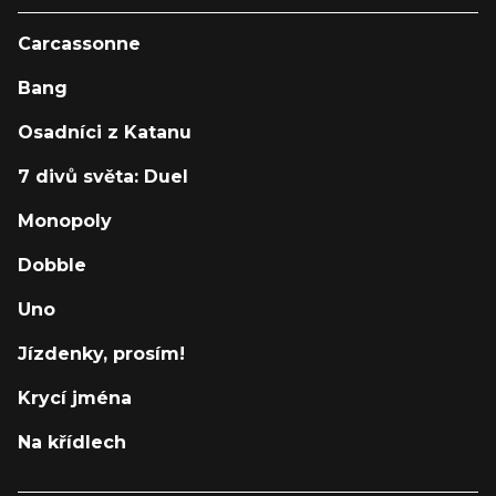
Carcassonne
Bang
Osadníci z Katanu
7 divů světa: Duel
Monopoly
Dobble
Uno
Jízdenky, prosím!
Krycí jména
Na křídlech