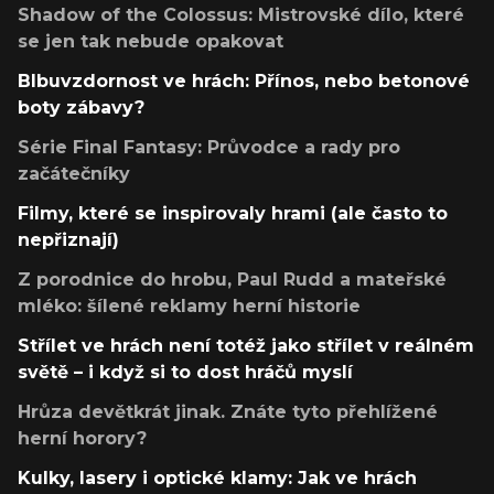
Shadow of the Colossus: Mistrovské dílo, které
se jen tak nebude opakovat
Blbuvzdornost ve hrách: Přínos, nebo betonové
boty zábavy?
Série Final Fantasy: Průvodce a rady pro
začátečníky
Filmy, které se inspirovaly hrami (ale často to
nepřiznají)
Z porodnice do hrobu, Paul Rudd a mateřské
mléko: šílené reklamy herní historie
Střílet ve hrách není totéž jako střílet v reálném
světě – i když si to dost hráčů myslí
Hrůza devětkrát jinak. Znáte tyto přehlížené
herní horory?
Kulky, lasery i optické klamy: Jak ve hrách