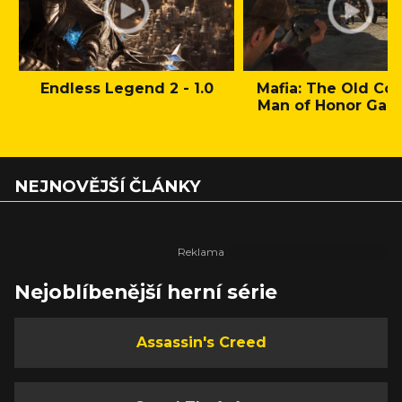
Endless Legend 2 - 1.0
Mafia: The Old Cou
Man of Honor Gam
NEJNOVĚJŠÍ ČLÁNKY
Nejoblíbenější herní série
Assassin's Creed