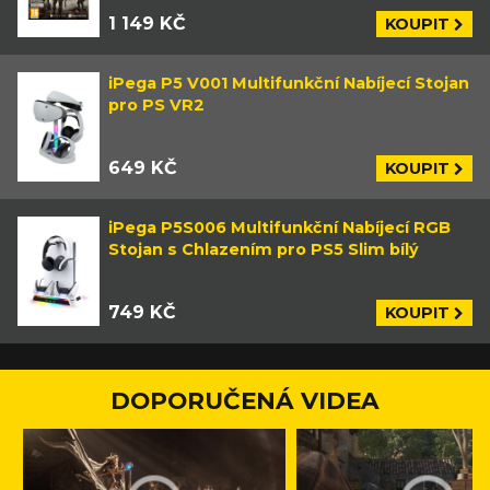
1 149 KČ
KOUPIT
iPega P5 V001 Multifunkční Nabíjecí Stojan
pro PS VR2
649 KČ
KOUPIT
iPega P5S006 Multifunkční Nabíjecí RGB
Stojan s Chlazením pro PS5 Slim bílý
749 KČ
KOUPIT
DOPORUČENÁ VIDEA