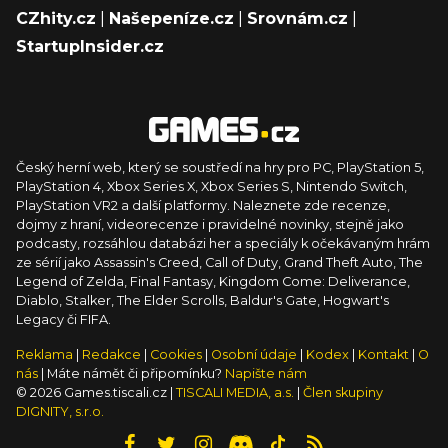
CZhity.cz
|
Našepeníze.cz
|
Srovnám.cz
|
StartupInsider.cz
Český herní web, který se soustředí na hry pro PC, PlayStation 5,
PlayStation 4, Xbox Series X, Xbox Series S, Nintendo Switch,
PlayStation VR2 a další platformy. Naleznete zde recenze,
dojmy z hraní, videorecenze i pravidelné novinky, stejně jako
podcasty, rozsáhlou databázi her a speciály k očekávaným hrám
ze sérií jako Assassin's Creed, Call of Duty, Grand Theft Auto, The
Legend of Zelda, Final Fantasy, Kingdom Come: Deliverance,
Diablo, Stalker, The Elder Scrolls, Baldur's Gate, Hogwart's
Legacy či FIFA.
Reklama
|
Redakce
|
Cookies
|
Osobní údaje
|
Kodex
|
Kontakt
|
O
nás
| Máte námět či připomínku?
Napište nám
© 2026 Games.tiscali.cz |
TISCALI MEDIA, a.s.
|
Člen skupiny
DIGNITY, s.r.o.