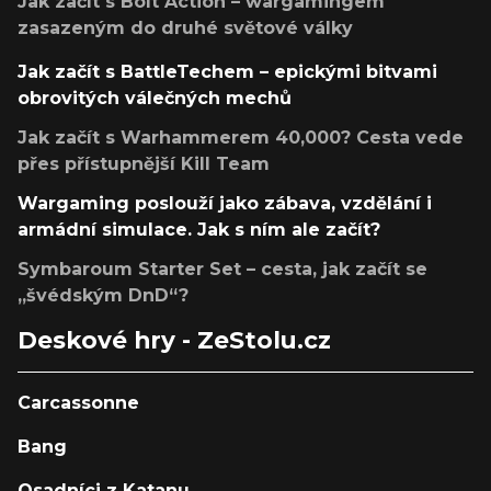
Jak začít s Bolt Action – wargamingem
zasazeným do druhé světové války
Jak začít s BattleTechem – epickými bitvami
obrovitých válečných mechů
Jak začít s Warhammerem 40,000? Cesta vede
přes přístupnější Kill Team
Wargaming poslouží jako zábava, vzdělání i
armádní simulace. Jak s ním ale začít?
Symbaroum Starter Set – cesta, jak začít se
„švédským DnD“?
Deskové hry - ZeStolu.cz
Carcassonne
Bang
Osadníci z Katanu