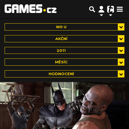
WII U
AKČNÍ
2011
MĚSÍC
HODNOCENÍ