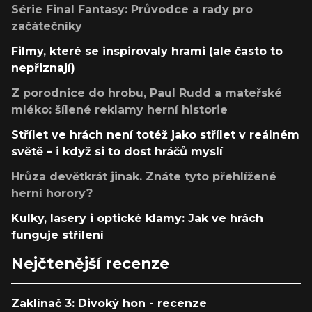
Série Final Fantasy: Průvodce a rady pro
začátečníky
Filmy, které se inspirovaly hrami (ale často to
nepřiznají)
Z porodnice do hrobu, Paul Rudd a mateřské
mléko: šílené reklamy herní historie
Střílet ve hrách není totéž jako střílet v reálném
světě – i když si to dost hráčů myslí
Hrůza devětkrát jinak. Znáte tyto přehlížené
herní horory?
Kulky, lasery i optické klamy: Jak ve hrách
funguje střílení
Nejčtenější recenze
Zaklínač 3: Divoký hon - recenze