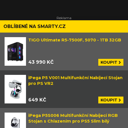
OBLÍBENÉ NA SMARTY.CZ
TIGO Ultimate R5-7500F, 5070 - 1TB 32GB
43 990 KČ
KOUPIT
iPega P5 V001 Multifunkční Nabíjecí Stojan
pro PS VR2
649 KČ
KOUPIT
iPega P5S006 Multifunkční Nabíjecí RGB
Stojan s Chlazením pro PS5 Slim bílý