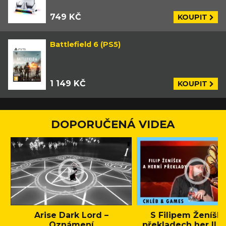
749 KČ
KOUPIT
Battlefield 6 (PS5)
1 149 KČ
KOUPIT
DOPORUČENÁ VIDEA
Arise Dark Lord –
S Filipem Ženíšk
Oznámení
překladech her || C