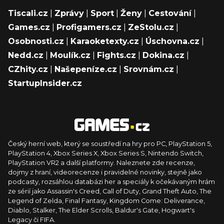
Tiscali.cz
|
Zprávy
|
Sport
|
Ženy
|
Cestování
|
Games.cz
|
Profigamers.cz
|
ZeStolu.cz
|
Osobnosti.cz
|
Karaoketexty.cz
|
Úschovna.cz
|
Nedd.cz
|
Moulík.cz
|
Fights.cz
|
Dokina.cz
|
CZhity.cz
|
Našepeníze.cz
|
Srovnám.cz
|
StartupInsider.cz
Český herní web, který se soustředí na hry pro PC, PlayStation 5,
PlayStation 4, Xbox Series X, Xbox Series S, Nintendo Switch,
PlayStation VR2 a další platformy. Naleznete zde recenze,
dojmy z hraní, videorecenze i pravidelné novinky, stejně jako
podcasty, rozsáhlou databázi her a speciály k očekávaným hrám
ze sérií jako Assassin's Creed, Call of Duty, Grand Theft Auto, The
Legend of Zelda, Final Fantasy, Kingdom Come: Deliverance,
Diablo, Stalker, The Elder Scrolls, Baldur's Gate, Hogwart's
Legacy či FIFA.