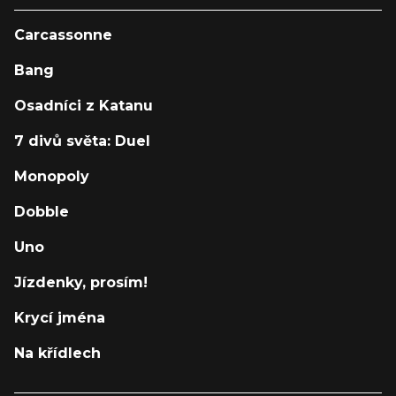
Carcassonne
Bang
Osadníci z Katanu
7 divů světa: Duel
Monopoly
Dobble
Uno
Jízdenky, prosím!
Krycí jména
Na křídlech