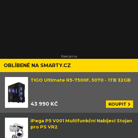
OBLÍBENÉ NA SMARTY.CZ
TIGO Ultimate R5-7500F, 5070 - 1TB 32GB
43 990 KČ
KOUPIT
iPega P5 V001 Multifunkční Nabíjecí Stojan
pro PS VR2