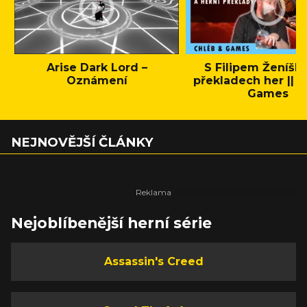
Arise Dark Lord –
S Filipem Ženíšk
Oznámení
překladech her || C
Games
NEJNOVĚJŠÍ ČLÁNKY
Nejoblíbenější herní série
Assassin's Creed