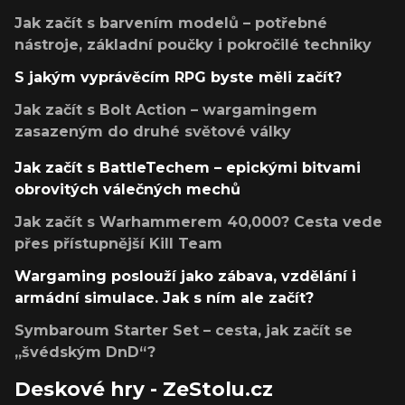
Jak začít s barvením modelů – potřebné
nástroje, základní poučky i pokročilé techniky
S jakým vyprávěcím RPG byste měli začít?
Jak začít s Bolt Action – wargamingem
zasazeným do druhé světové války
Jak začít s BattleTechem – epickými bitvami
obrovitých válečných mechů
Jak začít s Warhammerem 40,000? Cesta vede
přes přístupnější Kill Team
Wargaming poslouží jako zábava, vzdělání i
armádní simulace. Jak s ním ale začít?
Symbaroum Starter Set – cesta, jak začít se
„švédským DnD“?
Deskové hry - ZeStolu.cz