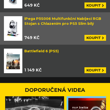
649 KČ
KOUPIT
iPega P5S006 Multifunkční Nabíjecí RGB
Stojan s Chlazením pro PS5 Slim bílý
749 KČ
KOUPIT
Battlefield 6 (PS5)
1 149 KČ
KOUPIT
DOPORUČENÁ VIDEA