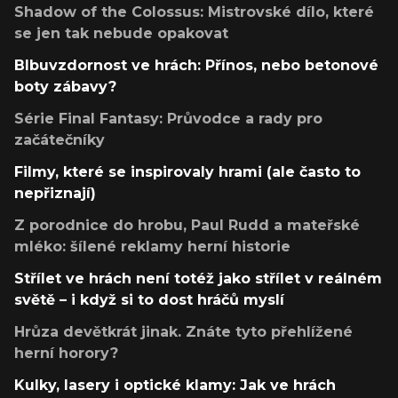
Shadow of the Colossus: Mistrovské dílo, které
se jen tak nebude opakovat
Blbuvzdornost ve hrách: Přínos, nebo betonové
boty zábavy?
Série Final Fantasy: Průvodce a rady pro
začátečníky
Filmy, které se inspirovaly hrami (ale často to
nepřiznají)
Z porodnice do hrobu, Paul Rudd a mateřské
mléko: šílené reklamy herní historie
Střílet ve hrách není totéž jako střílet v reálném
světě – i když si to dost hráčů myslí
Hrůza devětkrát jinak. Znáte tyto přehlížené
herní horory?
Kulky, lasery i optické klamy: Jak ve hrách