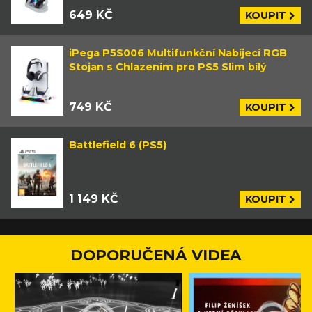
649 KČ
KOUPIT
iPega P5S006 Multifunkční Nabíjecí RGB
Stojan s Chlazením pro PS5 Slim bílý
749 KČ
KOUPIT
Battlefield 6 (PS5)
1 149 KČ
KOUPIT
DOPORUČENÁ VIDEA