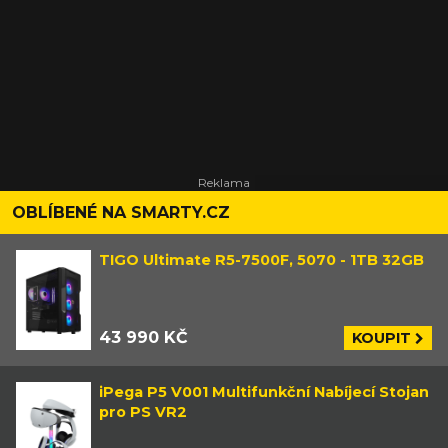
OBLÍBENÉ NA SMARTY.CZ
TIGO Ultimate R5-7500F, 5070 - 1TB 32GB
43 990 KČ
KOUPIT
iPega P5 V001 Multifunkční Nabíjecí Stojan
pro PS VR2