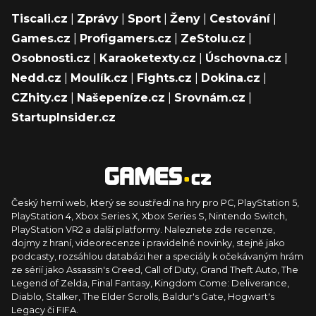
Tiscali.cz
|
Zprávy
|
Sport
|
Ženy
|
Cestování
|
Games.cz
|
Profigamers.cz
|
ZeStolu.cz
|
Osobnosti.cz
|
Karaoketexty.cz
|
Úschovna.cz
|
Nedd.cz
|
Moulík.cz
|
Fights.cz
|
Dokina.cz
|
CZhity.cz
|
Našepeníze.cz
|
Srovnám.cz
|
StartupInsider.cz
Český herní web, který se soustředí na hry pro PC, PlayStation 5,
PlayStation 4, Xbox Series X, Xbox Series S, Nintendo Switch,
PlayStation VR2 a další platformy. Naleznete zde recenze,
dojmy z hraní, videorecenze i pravidelné novinky, stejně jako
podcasty, rozsáhlou databázi her a speciály k očekávaným hrám
ze sérií jako Assassin's Creed, Call of Duty, Grand Theft Auto, The
Legend of Zelda, Final Fantasy, Kingdom Come: Deliverance,
Diablo, Stalker, The Elder Scrolls, Baldur's Gate, Hogwart's
Legacy či FIFA.