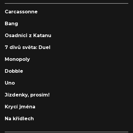
Carcassonne
Bang
Osadníci z Katanu
7 divů světa: Duel
Monopoly
Dobble
Uno
Jízdenky, prosím!
Krycí jména
Na křídlech