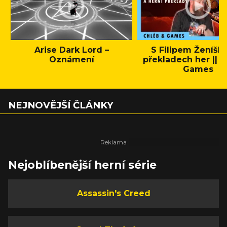
Arise Dark Lord –
S Filipem Ženíšk
Oznámení
překladech her || C
Games
NEJNOVĚJŠÍ ČLÁNKY
Nejoblíbenější herní série
Assassin's Creed