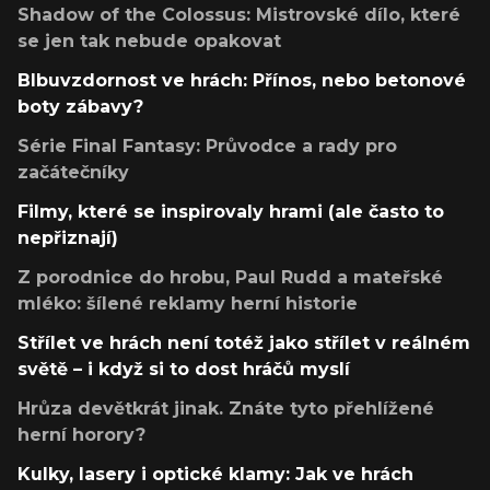
Shadow of the Colossus: Mistrovské dílo, které
se jen tak nebude opakovat
Blbuvzdornost ve hrách: Přínos, nebo betonové
boty zábavy?
Série Final Fantasy: Průvodce a rady pro
začátečníky
Filmy, které se inspirovaly hrami (ale často to
nepřiznají)
Z porodnice do hrobu, Paul Rudd a mateřské
mléko: šílené reklamy herní historie
Střílet ve hrách není totéž jako střílet v reálném
světě – i když si to dost hráčů myslí
Hrůza devětkrát jinak. Znáte tyto přehlížené
herní horory?
Kulky, lasery i optické klamy: Jak ve hrách