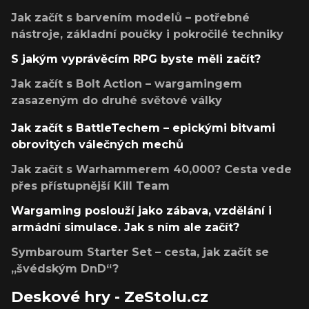
Jak začít s barvením modelů – potřebné
nástroje, základní poučky i pokročilé techniky
S jakým vyprávěcím RPG byste měli začít?
Jak začít s Bolt Action – wargamingem
zasazeným do druhé světové války
Jak začít s BattleTechem – epickými bitvami
obrovitých válečných mechů
Jak začít s Warhammerem 40,000? Cesta vede
přes přístupnější Kill Team
Wargaming poslouží jako zábava, vzdělání i
armádní simulace. Jak s ním ale začít?
Symbaroum Starter Set – cesta, jak začít se
„švédským DnD“?
Deskové hry - ZeStolu.cz