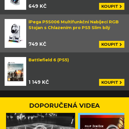
649 KČ
KOUPIT
iPega P5S006 Multifunkční Nabíjecí RGB
Stojan s Chlazením pro PS5 Slim bílý
749 KČ
KOUPIT
Battlefield 6 (PS5)
1 149 KČ
KOUPIT
DOPORUČENÁ VIDEA