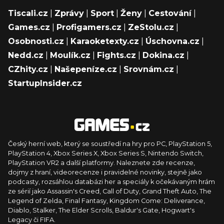
Tiscali.cz
|
Zprávy
|
Sport
|
Ženy
|
Cestování
|
Games.cz
|
Profigamers.cz
|
ZeStolu.cz
|
Osobnosti.cz
|
Karaoketexty.cz
|
Úschovna.cz
|
Nedd.cz
|
Moulík.cz
|
Fights.cz
|
Dokina.cz
|
CZhity.cz
|
Našepeníze.cz
|
Srovnám.cz
|
StartupInsider.cz
Český herní web, který se soustředí na hry pro PC, PlayStation 5,
PlayStation 4, Xbox Series X, Xbox Series S, Nintendo Switch,
PlayStation VR2 a další platformy. Naleznete zde recenze,
dojmy z hraní, videorecenze i pravidelné novinky, stejně jako
podcasty, rozsáhlou databázi her a speciály k očekávaným hrám
ze sérií jako Assassin's Creed, Call of Duty, Grand Theft Auto, The
Legend of Zelda, Final Fantasy, Kingdom Come: Deliverance,
Diablo, Stalker, The Elder Scrolls, Baldur's Gate, Hogwart's
Legacy či FIFA.