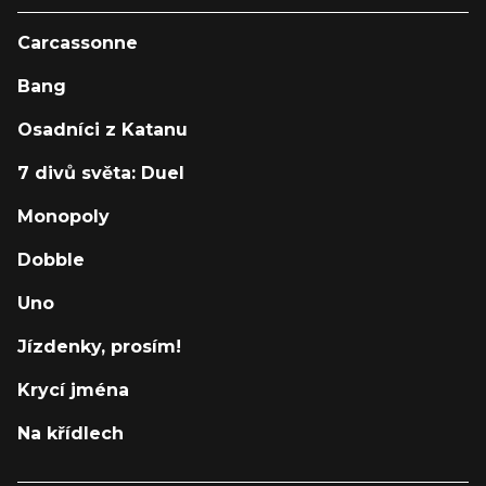
Carcassonne
Bang
Osadníci z Katanu
7 divů světa: Duel
Monopoly
Dobble
Uno
Jízdenky, prosím!
Krycí jména
Na křídlech