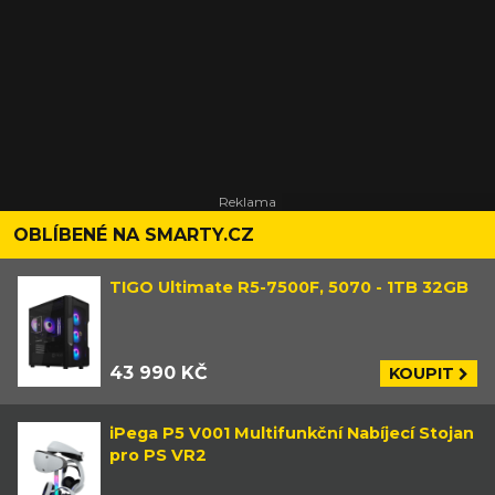
OBLÍBENÉ NA SMARTY.CZ
TIGO Ultimate R5-7500F, 5070 - 1TB 32GB
43 990 KČ
KOUPIT
iPega P5 V001 Multifunkční Nabíjecí Stojan
pro PS VR2