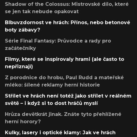
Shadow of the Colossus: Mistrovské dílo, které
se jen tak nebude opakovat
Blbuvzdornost ve hrách: Přínos, nebo betonové
boty zábavy?
Série Final Fantasy: Průvodce a rady pro
začátečníky
Filmy, které se inspirovaly hrami (ale často to
nepřiznají)
Z porodnice do hrobu, Paul Rudd a mateřské
mléko: šílené reklamy herní historie
Střílet ve hrách není totéž jako střílet v reálném
světě – i když si to dost hráčů myslí
Hrůza devětkrát jinak. Znáte tyto přehlížené
herní horory?
Kulky, lasery i optické klamy: Jak ve hrách