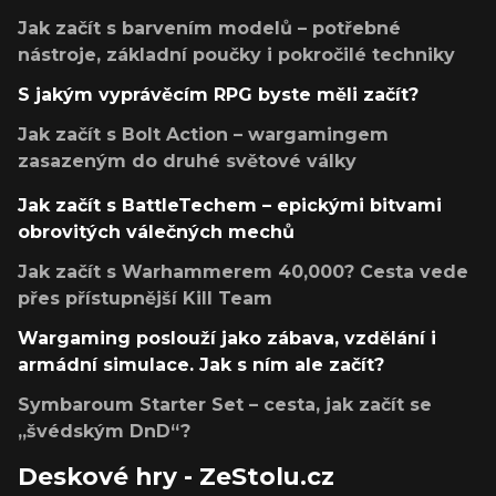
Jak začít s barvením modelů – potřebné
nástroje, základní poučky i pokročilé techniky
S jakým vyprávěcím RPG byste měli začít?
Jak začít s Bolt Action – wargamingem
zasazeným do druhé světové války
Jak začít s BattleTechem – epickými bitvami
obrovitých válečných mechů
Jak začít s Warhammerem 40,000? Cesta vede
přes přístupnější Kill Team
Wargaming poslouží jako zábava, vzdělání i
armádní simulace. Jak s ním ale začít?
Symbaroum Starter Set – cesta, jak začít se
„švédským DnD“?
Deskové hry - ZeStolu.cz