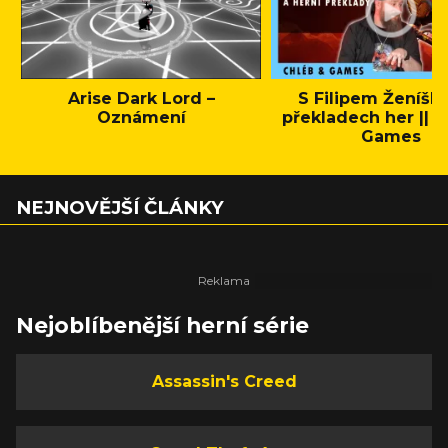
Arise Dark Lord –
S Filipem Ženíšk
Oznámení
překladech her || C
Games
NEJNOVĚJŠÍ ČLÁNKY
Nejoblíbenější herní série
Assassin's Creed