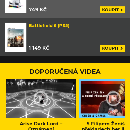
749 KČ
KOUPIT
Battlefield 6 (PS5)
1 149 KČ
KOUPIT
DOPORUČENÁ VIDEA
Arise Dark Lord –
S Filipem Ženíšk
Oznámení
překladech her || C