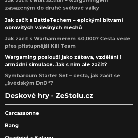
Jak začít s Bolt Action – wargamingem
zasazeným do druhé světové války
Jak začít s BattleTechem – epickými bitvami
obrovitých válečných mechů
Jak začít s Warhammerem 40,000? Cesta vede
přes přístupnější Kill Team
Wargaming poslouží jako zábava, vzdělání i
armádní simulace. Jak s ním ale začít?
Symbaroum Starter Set – cesta, jak začít se
„švédským DnD“?
Deskové hry - ZeStolu.cz
Carcassonne
Bang
Osadníci z Katanu