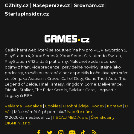
CZhity.cz
|
Našepeníze.cz
|
Srovnám.cz
|
StartupInsider.cz
Český herní web, který se soustředí na hry pro PC, PlayStation 5,
PlayStation 4, Xbox Series X, Xbox Series S, Nintendo Switch,
PlayStation VR2 a další platformy. Naleznete zde recenze,
dojmy z hraní, videorecenze i pravidelné novinky, stejně jako
podcasty, rozsáhlou databázi her a speciály k očekávaným hrám
ze sérií jako Assassin's Creed, Call of Duty, Grand Theft Auto, The
Legend of Zelda, Final Fantasy, Kingdom Come: Deliverance,
Diablo, Stalker, The Elder Scrolls, Baldur's Gate, Hogwart's
Legacy či FIFA.
Reklama
|
Redakce
|
Cookies
|
Osobní údaje
|
Kodex
|
Kontakt
|
O
nás
| Máte námět či připomínku?
Napište nám
© 2026 Games.tiscali.cz |
TISCALI MEDIA, a.s.
|
Člen skupiny
DIGNITY, s.r.o.