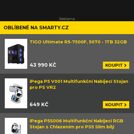
OBLÍBENÉ NA SMARTY.CZ
TIGO Ultimate R5-7500F, 5070 - 1TB 32GB
43 990 KČ
KOUPIT
iPega P5 V001 Multifunkční Nabíjecí Stojan
pro PS VR2
649 KČ
KOUPIT
iPega P5S006 Multifunkční Nabíjecí RGB
Stojan s Chlazením pro PS5 Slim bílý