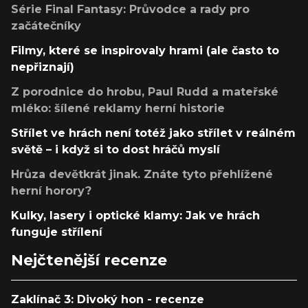
Série Final Fantasy: Průvodce a rady pro
začátečníky
Filmy, které se inspirovaly hrami (ale často to
nepřiznají)
Z porodnice do hrobu, Paul Rudd a mateřské
mléko: šílené reklamy herní historie
Střílet ve hrách není totéž jako střílet v reálném
světě – i když si to dost hráčů myslí
Hrůza devětkrát jinak. Znáte tyto přehlížené
herní horory?
Kulky, lasery i optické klamy: Jak ve hrách
funguje střílení
Nejčtenější recenze
Zaklínač 3: Divoký hon - recenze