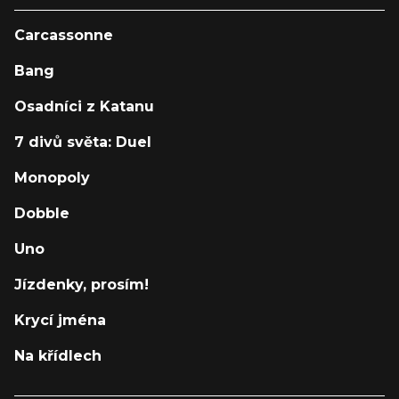
Carcassonne
Bang
Osadníci z Katanu
7 divů světa: Duel
Monopoly
Dobble
Uno
Jízdenky, prosím!
Krycí jména
Na křídlech