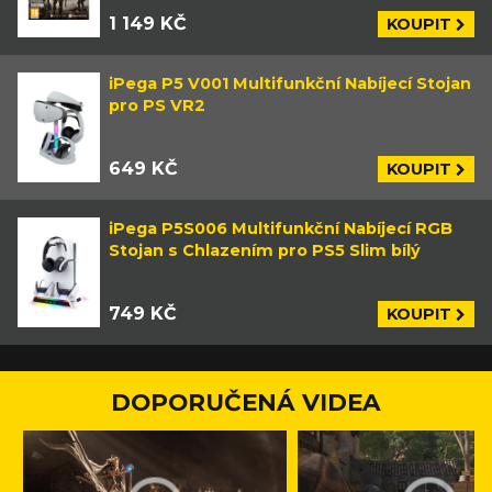
1 149 KČ
KOUPIT
iPega P5 V001 Multifunkční Nabíjecí Stojan
pro PS VR2
649 KČ
KOUPIT
iPega P5S006 Multifunkční Nabíjecí RGB
Stojan s Chlazením pro PS5 Slim bílý
749 KČ
KOUPIT
DOPORUČENÁ VIDEA