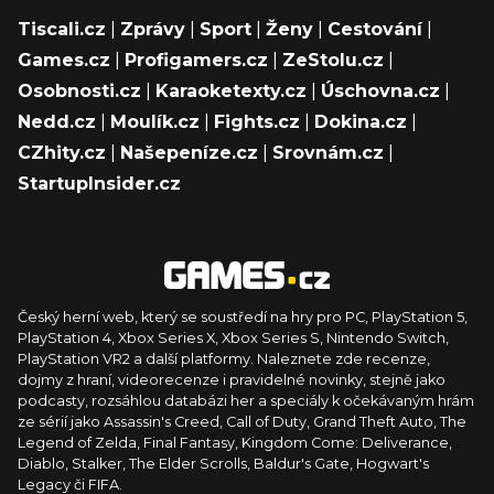
Tiscali.cz
|
Zprávy
|
Sport
|
Ženy
|
Cestování
|
Games.cz
|
Profigamers.cz
|
ZeStolu.cz
|
Osobnosti.cz
|
Karaoketexty.cz
|
Úschovna.cz
|
Nedd.cz
|
Moulík.cz
|
Fights.cz
|
Dokina.cz
|
CZhity.cz
|
Našepeníze.cz
|
Srovnám.cz
|
StartupInsider.cz
Český herní web, který se soustředí na hry pro PC, PlayStation 5,
PlayStation 4, Xbox Series X, Xbox Series S, Nintendo Switch,
PlayStation VR2 a další platformy. Naleznete zde recenze,
dojmy z hraní, videorecenze i pravidelné novinky, stejně jako
podcasty, rozsáhlou databázi her a speciály k očekávaným hrám
ze sérií jako Assassin's Creed, Call of Duty, Grand Theft Auto, The
Legend of Zelda, Final Fantasy, Kingdom Come: Deliverance,
Diablo, Stalker, The Elder Scrolls, Baldur's Gate, Hogwart's
Legacy či FIFA.