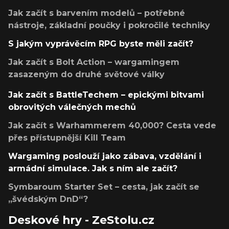
Jak začít s barvením modelů – potřebné
nástroje, základní poučky i pokročilé techniky
S jakým vyprávěcím RPG byste měli začít?
Jak začít s Bolt Action – wargamingem
zasazeným do druhé světové války
Jak začít s BattleTechem – epickými bitvami
obrovitých válečných mechů
Jak začít s Warhammerem 40,000? Cesta vede
přes přístupnější Kill Team
Wargaming poslouží jako zábava, vzdělání i
armádní simulace. Jak s ním ale začít?
Symbaroum Starter Set – cesta, jak začít se
„švédským DnD“?
Deskové hry - ZeStolu.cz