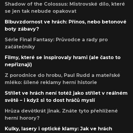
Shadow of the Colossus: Mistrovské dílo, které
se jen tak nebude opakovat
Blbuvzdornost ve hrách: Přínos, nebo betonové
boty zábavy?
Série Final Fantasy: Průvodce a rady pro
začátečníky
Filmy, které se inspirovaly hrami (ale často to
nepřiznají)
Z porodnice do hrobu, Paul Rudd a mateřské
mléko: šílené reklamy herní historie
Střílet ve hrách není totéž jako střílet v reálném
světě – i když si to dost hráčů myslí
Hrůza devětkrát jinak. Znáte tyto přehlížené
herní horory?
Kulky, lasery i optické klamy: Jak ve hrách