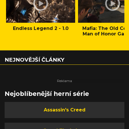
Endless Legend 2 - 1.0
Mafia: The Old Cou
Man of Honor Gam
NEJNOVĚJŠÍ ČLÁNKY
Nejoblíbenější herní série
Assassin's Creed