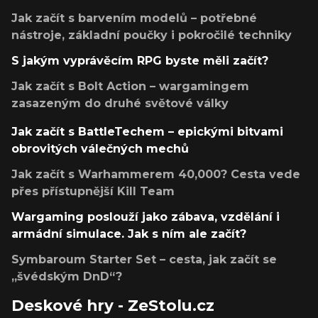
Jak začít s barvením modelů – potřebné
nástroje, základní poučky i pokročilé techniky
S jakým vyprávěcím RPG byste měli začít?
Jak začít s Bolt Action – wargamingem
zasazeným do druhé světové války
Jak začít s BattleTechem – epickými bitvami
obrovitých válečných mechů
Jak začít s Warhammerem 40,000? Cesta vede
přes přístupnější Kill Team
Wargaming poslouží jako zábava, vzdělání i
armádní simulace. Jak s ním ale začít?
Symbaroum Starter Set – cesta, jak začít se
„švédským DnD“?
Deskové hry - ZeStolu.cz