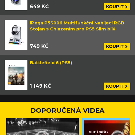
649 KČ
KOUPIT
iPega P5S006 Multifunkční Nabíjecí RGB
Stojan s Chlazením pro PS5 Slim bílý
749 KČ
KOUPIT
Battlefield 6 (PS5)
1 149 KČ
KOUPIT
DOPORUČENÁ VIDEA