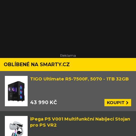
OBLÍBENÉ NA SMARTY.CZ
TIGO Ultimate R5-7500F, 5070 - 1TB 32GB
43 990 KČ
KOUPIT
iPega P5 V001 Multifunkční Nabíjecí Stojan
pro PS VR2