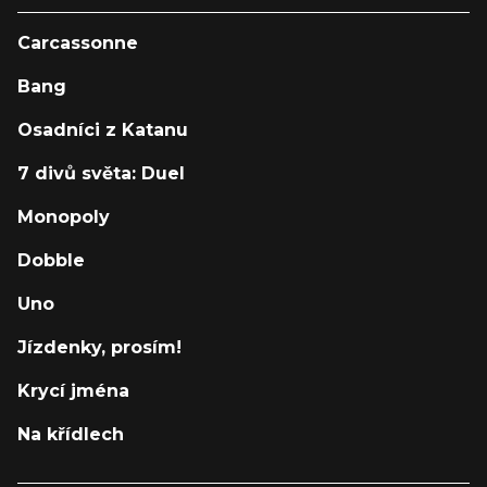
Carcassonne
Bang
Osadníci z Katanu
7 divů světa: Duel
Monopoly
Dobble
Uno
Jízdenky, prosím!
Krycí jména
Na křídlech