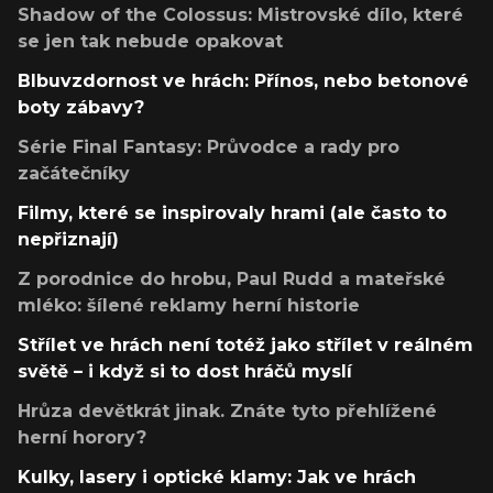
Shadow of the Colossus: Mistrovské dílo, které
se jen tak nebude opakovat
Blbuvzdornost ve hrách: Přínos, nebo betonové
boty zábavy?
Série Final Fantasy: Průvodce a rady pro
začátečníky
Filmy, které se inspirovaly hrami (ale často to
nepřiznají)
Z porodnice do hrobu, Paul Rudd a mateřské
mléko: šílené reklamy herní historie
Střílet ve hrách není totéž jako střílet v reálném
světě – i když si to dost hráčů myslí
Hrůza devětkrát jinak. Znáte tyto přehlížené
herní horory?
Kulky, lasery i optické klamy: Jak ve hrách