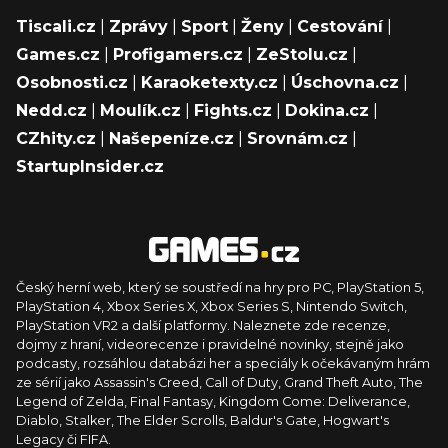
Tiscali.cz
|
Zprávy
|
Sport
|
Ženy
|
Cestování
|
Games.cz
|
Profigamers.cz
|
ZeStolu.cz
|
Osobnosti.cz
|
Karaoketexty.cz
|
Úschovna.cz
|
Nedd.cz
|
Moulík.cz
|
Fights.cz
|
Dokina.cz
|
CZhity.cz
|
Našepeníze.cz
|
Srovnám.cz
|
StartupInsider.cz
Český herní web, který se soustředí na hry pro PC, PlayStation 5,
PlayStation 4, Xbox Series X, Xbox Series S, Nintendo Switch,
PlayStation VR2 a další platformy. Naleznete zde recenze,
dojmy z hraní, videorecenze i pravidelné novinky, stejně jako
podcasty, rozsáhlou databázi her a speciály k očekávaným hrám
ze sérií jako Assassin's Creed, Call of Duty, Grand Theft Auto, The
Legend of Zelda, Final Fantasy, Kingdom Come: Deliverance,
Diablo, Stalker, The Elder Scrolls, Baldur's Gate, Hogwart's
Legacy či FIFA.