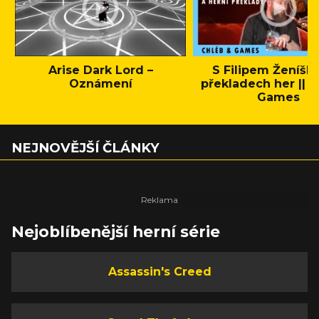
Arise Dark Lord –
S Filipem Ženíšk
Oznámení
překladech her || C
Games
NEJNOVĚJŠÍ ČLÁNKY
Nejoblíbenější herní série
Assassin's Creed