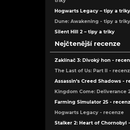
triky
Hogwarts Legacy – tipy a trik
Dune: Awakening - tipy a trik
Silent Hill 2 – tipy a triky
Nejčtenější recenze
Zaklínač 3: Divoký hon - rece
The Last of Us: Part II - recen
Assassin's Creed Shadows - 
Kingdom Come: Deliverance 2
Farming Simulator 25 - recen
Hogwarts Legacy - recenze
Stalker 2: Heart of Chornobyl 