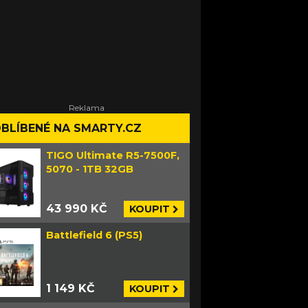
BLÍBENÉ NA SMARTY.CZ
TIGO Ultimate R5-7500F,
5070 - 1TB 32GB
43 990 KČ
KOUPIT
Battlefield 6 (PS5)
1 149 KČ
KOUPIT