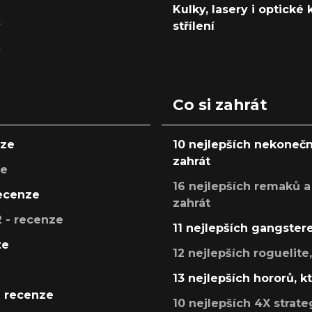
Kulky, lasery i optické
y
střílení
y
Co si zahrát
nze
10 nejlepších nekonečn
zahrát
ze
16 nejlepších remaků a
recenze
zahrát
 - recenze
11 nejlepších gangstere
ze
12 nejlepších roguelite
13 nejlepších hororů, k
- recenze
10 nejlepších 4X strate