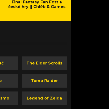
a
Final Fantasy Fan Fest a
Company of Heroes 
české hry || Chléb & Games
Stand - Trail
ač
The Elder Scrolls
o
Tomb Raider
ismo
Legend of Zelda