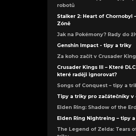
robotů
Stalker 2: Heart of Chornobyl – 
Zóně
Jak na Pokémony? Rady do živ
Genshin Impact - tipy a triky
Za koho začít v Crusader Kings
Crusader Kings III – Které DLC 
které raději ignorovat?
Songs of Conquest – tipy a tri
Tipy a triky pro začátečníky 
Elden Ring: Shadow of the Erdt
Elden Ring Nightreing – tipy a 
The Legend of Zelda: Tears of