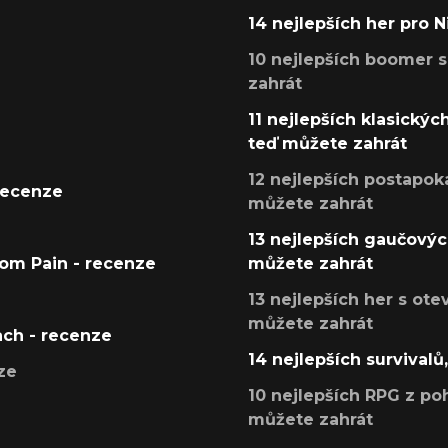
14 nejlepších her pro 
10 nejlepších boomer s
zahrát
11 nejlepších klasickýc
teď můžete zahrát
12 nejlepších postapoka
recenze
můžete zahrát
13 nejlepších gaučových
tom Pain - recenze
můžete zahrát
13 nejlepších her s ot
můžete zahrát
ach - recenze
14 nejlepších survivalů
ze
10 nejlepších RPG z poh
můžete zahrát