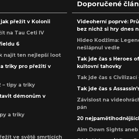
Doporučené člá
jak přežít v Kolonii
Videoherní poprvé: Pr
bez nichž si hry dnes
žít na Tau Ceti IV
Hideo Kodžima: Legendá
fieldu 6
nešlápnul vedle
k najít ten nejlepší loot
Tak jde čas s Heroes o
a triky pro přežití v
kultovní tahovky
Tak jde čas s Civilizací
 tipy a triky
Tak jde čas s Assassin'
postavit démonům v
Závislost na videohrác
pán
py a triky
20 nejpamětihodnějšíc
Aim Down Sights aneb 
přežít ve světě smrtících