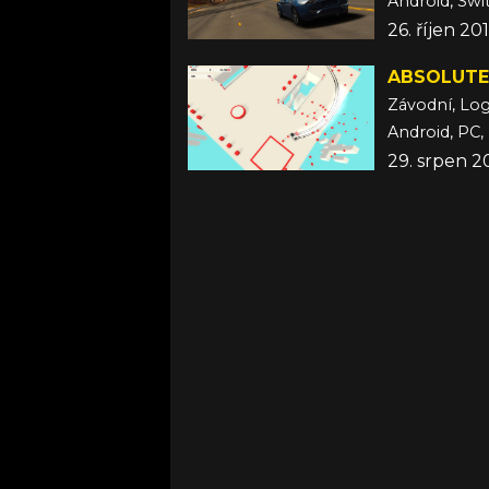
Android, Swi
26. říjen 20
ABSOLUTE
Závodní, Log
Android, PC,
29. srpen 2