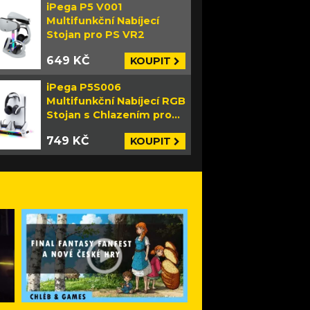
iPega P5 V001
Multifunkční Nabíjecí
Stojan pro PS VR2
649 KČ
KOUPIT
iPega P5S006
Multifunkční Nabíjecí RGB
Stojan s Chlazením pro
PS5 Slim bílý
749 KČ
KOUPIT