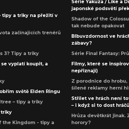
Série Yakuza / Like a D
japonské podsvětí pře
tipy a triky na přežití v
Shadow of the Colossus
tak nebude opakovat
ota začínajících trenérů
Blbuvzdornost ve hrách
zábavy?
 3? Tipy a triky
Série Final Fantasy: P
se vyplatí koupit, a
Filmy, které se inspirov
nepřiznají)
ky
Z porodnice do hrobu,
šílené reklamy herní hi
v obřím světě Elden Ringu
Střílet ve hrách není to
ree – tipy a triky
– i když si to dost hráč
triky
Hrůza devětkrát jinak. 
 the Kingdom - tipy a
horory?