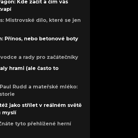
ragon: Kde začít a čím vás
kvapí
: Mistrovské dílo, které se jen
: Přínos, nebo betonové boty
růvodce a rady pro začátečníky
aly hrami (ale často to
 Paul Rudd a mateřské mléko:
storie
též jako střílet v reálném světě
ů myslí
Znáte tyto přehlížené herní