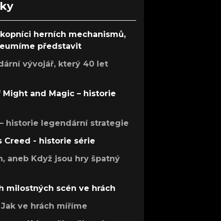
nky
ůkopníci herních mechanismů,
 neumíme představit
rní vývojář, který 40 let
f Might and Magic – historie
 – historie legendární strategie
s Creed - historie série
h, aneb Když jsou hry špatný
h milostných scén ve hrách
Jak ve hrách míříme