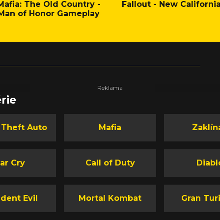
Mafia: The Old Country -
Fallout - New Californi
Man of Honor Gameplay
rie
 Theft Auto
Mafia
Zaklín
ar Cry
Call of Duty
Diabl
dent Evil
Mortal Kombat
Gran Tur