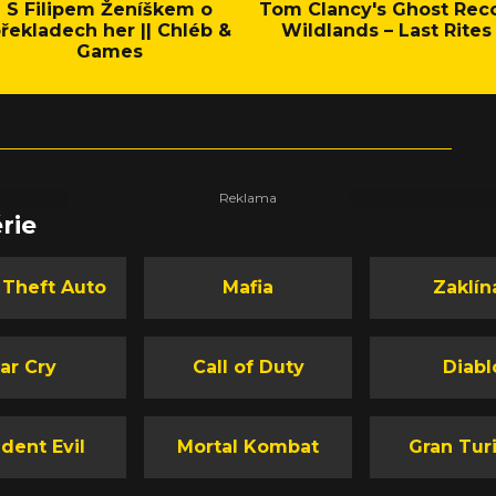
S Filipem Ženíškem o
Tom Clancy's Ghost Rec
řekladech her || Chléb &
Wildlands – Last Rites
Games
rie
 Theft Auto
Mafia
Zaklín
ar Cry
Call of Duty
Diabl
dent Evil
Mortal Kombat
Gran Tur