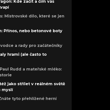
ragon: Kde začít a čím vás
kvapí
: Mistrovské dílo, které se jen
: Přínos, nebo betonové boty
růvodce a rady pro začátečníky
aly hrami (ale často to
 Paul Rudd a mateřské mléko:
storie
též jako střílet v reálném světě
ů myslí
Znáte tyto přehlížené herní