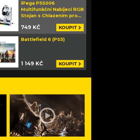
iPega P5S006
Multifunkční Nabíjecí RGB
Stojan s Chlazením pro
PS5 Slim bílý
749 KČ
KOUPIT
Battlefield 6 (PS5)
1 149 KČ
KOUPIT