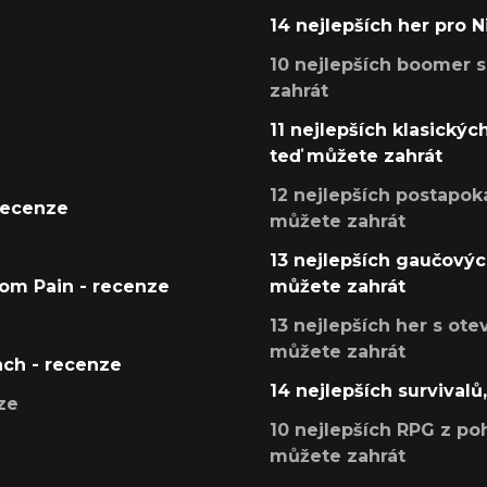
14 nejlepších her pro 
10 nejlepších boomer s
zahrát
11 nejlepších klasickýc
teď můžete zahrát
12 nejlepších postapoka
recenze
můžete zahrát
13 nejlepších gaučových
tom Pain - recenze
můžete zahrát
13 nejlepších her s ot
můžete zahrát
ach - recenze
14 nejlepších survivalů
ze
10 nejlepších RPG z poh
můžete zahrát