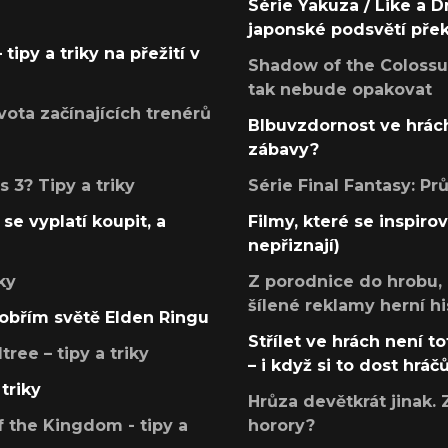
Série Yakuza / Like a D
japonské podsvětí pře
tipy a triky na přežití v
Shadow of the Colossus
tak nebude opakovat
ota začínajících trenérů
Blbuvzdornost ve hrách
zábavy?
 3? Tipy a triky
Série Final Fantasy: P
se vyplatí koupit, a
Filmy, které se inspirov
nepřiznají)
ky
Z porodnice do hrobu,
šílené reklamy herní hi
v obřím světě Elden Ringu
Střílet ve hrách není to
ree – tipy a triky
– i když si to dost hráč
triky
Hrůza devětkrát jinak. 
 the Kingdom - tipy a
horory?