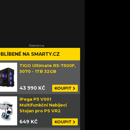
BLÍBENÉ NA SMARTY.CZ
TIGO Ultimate R5-7500F,
5070 - 1TB 32GB
43 990 KČ
KOUPIT
iPega P5 V001
Multifunkční Nabíjecí
Stojan pro PS VR2
649 KČ
KOUPIT