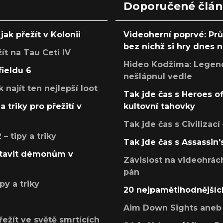
Doporučené člá
jak přežít v Kolonii
Videoherní poprvé: Pr
bez nichž si hry dnes
žít na Tau Ceti IV
Hideo Kodžima: Legendá
fieldu 6
nešlápnul vedle
k najít ten nejlepší loot
Tak jde čas s Heroes o
a triky pro přežití v
kultovní tahovky
Tak jde čas s Civilizací
 tipy a triky
Tak jde čas s Assassin'
postavit démonům v
Závislost na videohrác
pán
py a triky
20 nejpamětihodnějšíc
Aim Down Sights aneb 
přežít ve světě smrtících