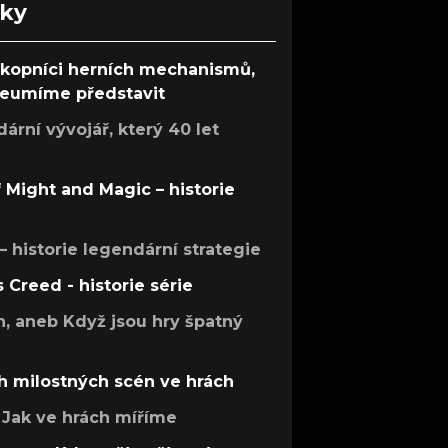
nky
ůkopníci herních mechanismů,
 neumíme představit
rní vývojář, který 40 let
f Might and Magic – historie
 – historie legendární strategie
s Creed - historie série
h, aneb Když jsou hry špatný
h milostných scén ve hrách
Jak ve hrách míříme