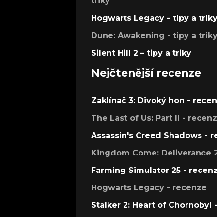
triky
Hogwarts Legacy – tipy a trik
Dune: Awakening - tipy a trik
Silent Hill 2 – tipy a triky
Nejčtenější recenze
Zaklínač 3: Divoký hon - rece
The Last of Us: Part II - recen
Assassin's Creed Shadows - 
Kingdom Come: Deliverance 2
Farming Simulator 25 - recen
Hogwarts Legacy - recenze
Stalker 2: Heart of Chornobyl 