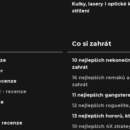
Kulky, lasery i optické
y
střílení
y
Co si zahrát
nze
10 nejlepších nekonečn
zahrát
ze
16 nejlepších remaků a
recenze
zahrát
 - recenze
11 nejlepších gangstere
ze
12 nejlepších roguelite
13 nejlepších hororů, k
- recenze
10 nejlepších 4X strate