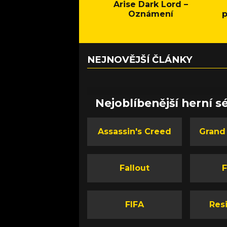
Arise Dark Lord –
Oznámení
p
NEJNOVĚJŠÍ ČLÁNKY
Nejoblíbenější herní sé
Assassin's Creed
Grand
Fallout
F
FIFA
Resi