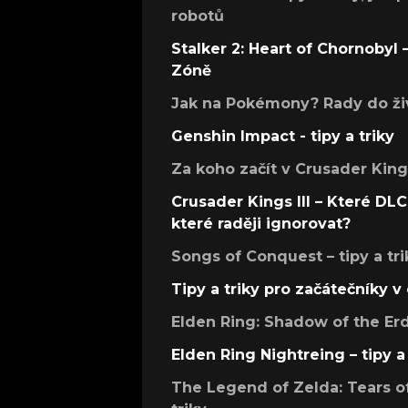
robotů
Stalker 2: Heart of Chornobyl – 
Zóně
Jak na Pokémony? Rady do živ
Genshin Impact - tipy a triky
Za koho začít v Crusader Kings
Crusader Kings III – Které DLC 
které raději ignorovat?
Songs of Conquest – tipy a tri
Tipy a triky pro začátečníky 
Elden Ring: Shadow of the Erdt
Elden Ring Nightreing – tipy a 
The Legend of Zelda: Tears of