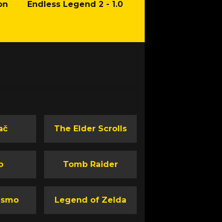
on
Endless Legend 2 - 1.0
Mafia: The Old Co
Man of Honor Ga
ač
The Elder Scrolls
o
Tomb Raider
ismo
Legend of Zelda