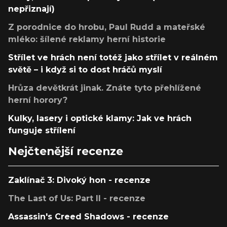
nepřiznají)
Z porodnice do hrobu, Paul Rudd a mateřské
mléko: šílené reklamy herní historie
Střílet ve hrách není totéž jako střílet v reálném
světě – i když si to dost hráčů myslí
Hrůza devětkrát jinak. Znáte tyto přehlížené
herní horory?
Kulky, lasery i optické klamy: Jak ve hrách
funguje střílení
Nejčtenější recenze
Zaklínač 3: Divoký hon - recenze
The Last of Us: Part II - recenze
Assassin's Creed Shadows - recenze