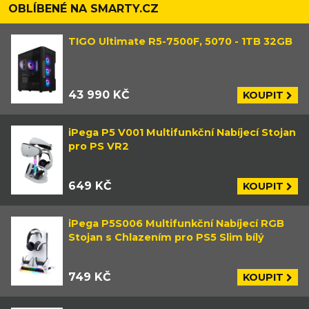
OBLÍBENÉ NA SMARTY.CZ
TIGO Ultimate R5-7500F, 5070 - 1TB 32GB
43 990 KČ
KOUPIT
iPega P5 V001 Multifunkční Nabíjecí Stojan
pro PS VR2
649 KČ
KOUPIT
iPega P5S006 Multifunkční Nabíjecí RGB
Stojan s Chlazením pro PS5 Slim bílý
749 KČ
KOUPIT