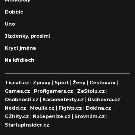
Dobble
Uno
Jízdenky, prosím!
Krycí jména
Na křídlech
Tiscali.cz
|
Zprávy
|
Sport
|
Ženy
|
Cestování
|
Games.cz
|
Profigamers.cz
|
ZeStolu.cz
|
Osobnosti.cz
|
Karaoketexty.cz
|
Úschovna.cz
|
Nedd.cz
|
Moulík.cz
|
Fights.cz
|
Dokina.cz
|
CZhity.cz
|
Našepeníze.cz
|
Srovnám.cz
|
StartupInsider.cz