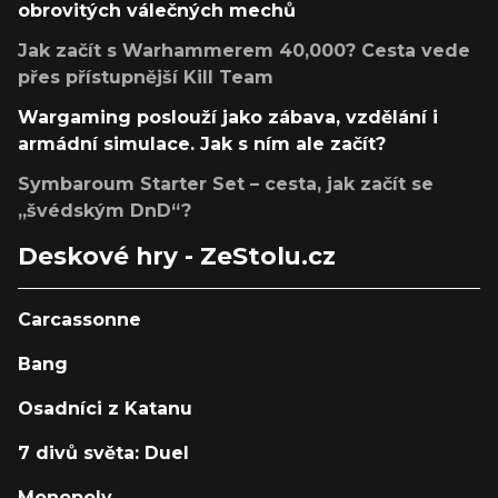
obrovitých válečných mechů
Jak začít s Warhammerem 40,000? Cesta vede
přes přístupnější Kill Team
Wargaming poslouží jako zábava, vzdělání i
armádní simulace. Jak s ním ale začít?
Symbaroum Starter Set – cesta, jak začít se
„švédským DnD“?
Deskové hry - ZeStolu.cz
Carcassonne
Bang
Osadníci z Katanu
7 divů světa: Duel
Monopoly