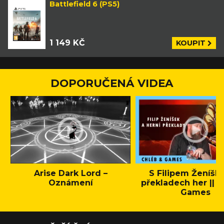
Battlefield 6 (PS5)
1 149 KČ
KOUPIT
DOPORUČENÁ VIDEA
Arise Dark Lord –
S Filipem Ženíšk
Oznámení
překladech her || C
Games