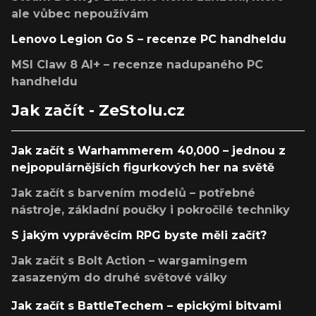
ale vůbec nepoužívám
Lenovo Legion Go S – recenze PC handheldu
MSI Claw 8 AI+ – recenze nadupaného PC
handheldu
Jak začít - ZeStolu.cz
Jak začít s Warhammerem 40,000 – jednou z
nejpopulárnějších figurkových her na světě
Jak začít s barvením modelů – potřebné
nástroje, základní poučky i pokročilé techniky
S jakým vyprávěcím RPG byste měli začít?
Jak začít s Bolt Action – wargamingem
zasazeným do druhé světové války
Jak začít s BattleTechem – epickými bitvami