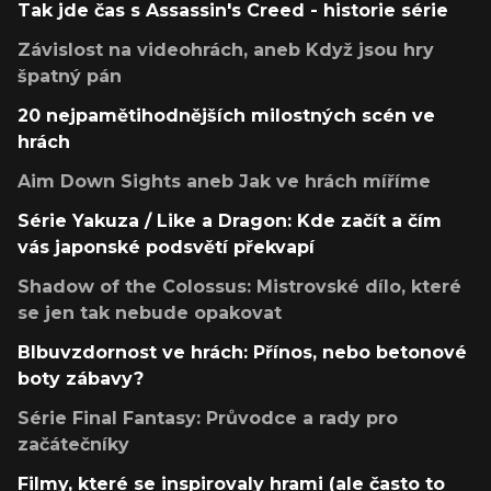
Tak jde čas s Assassin's Creed - historie série
Závislost na videohrách, aneb Když jsou hry
špatný pán
20 nejpamětihodnějších milostných scén ve
hrách
Aim Down Sights aneb Jak ve hrách míříme
Série Yakuza / Like a Dragon: Kde začít a čím
vás japonské podsvětí překvapí
Shadow of the Colossus: Mistrovské dílo, které
se jen tak nebude opakovat
Blbuvzdornost ve hrách: Přínos, nebo betonové
boty zábavy?
Série Final Fantasy: Průvodce a rady pro
začátečníky
Filmy, které se inspirovaly hrami (ale často to