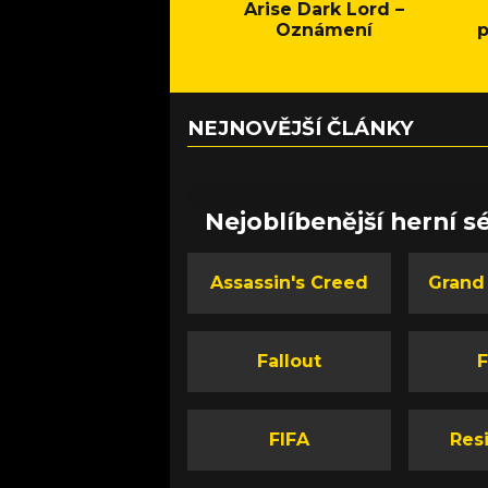
Arise Dark Lord –
Oznámení
p
NEJNOVĚJŠÍ ČLÁNKY
Nejoblíbenější herní sé
Assassin's Creed
Grand
Fallout
F
FIFA
Resi