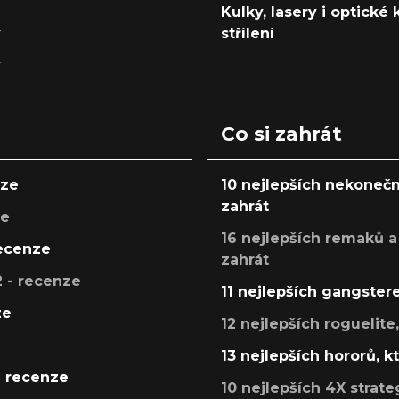
Kulky, lasery i optické
y
střílení
y
Co si zahrát
nze
10 nejlepších nekonečn
zahrát
ze
16 nejlepších remaků a
recenze
zahrát
 - recenze
11 nejlepších gangstere
ze
12 nejlepších roguelite
13 nejlepších hororů, k
- recenze
10 nejlepších 4X strate