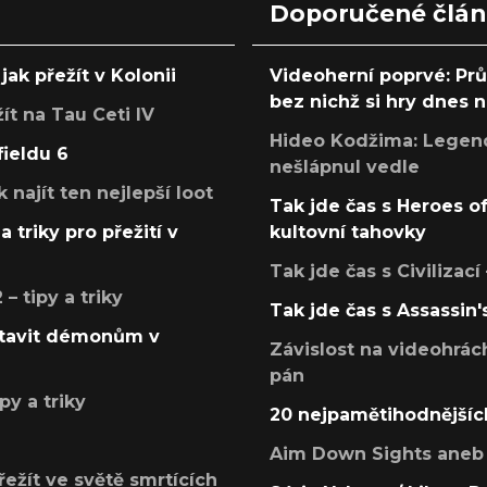
Doporučené člá
jak přežít v Kolonii
Videoherní poprvé: Pr
bez nichž si hry dnes
žít na Tau Ceti IV
Hideo Kodžima: Legendá
fieldu 6
nešlápnul vedle
k najít ten nejlepší loot
Tak jde čas s Heroes o
a triky pro přežití v
kultovní tahovky
Tak jde čas s Civilizací
 tipy a triky
Tak jde čas s Assassin'
postavit démonům v
Závislost na videohrác
pán
py a triky
20 nejpamětihodnějšíc
Aim Down Sights aneb 
přežít ve světě smrtících