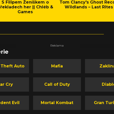
S Filipem Ženíškem o
Tom Clancy's Ghost Rec
řekladech her || Chléb &
Wildlands – Last Rites
Games
rie
 Theft Auto
Mafia
Zaklín
ar Cry
Call of Duty
Diabl
dent Evil
Mortal Kombat
Gran Tur