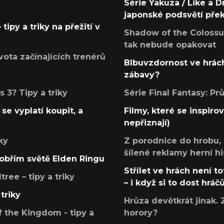
Série Yakuza / Like a D
japonské podsvětí pře
tipy a triky na přežití v
Shadow of the Colossus
tak nebude opakovat
ota začínajících trenérů
Blbuvzdornost ve hrách
zábavy?
 3? Tipy a triky
Série Final Fantasy: P
se vyplatí koupit, a
Filmy, které se inspirov
nepřiznají)
ky
Z porodnice do hrobu,
šílené reklamy herní hi
v obřím světě Elden Ringu
Střílet ve hrách není to
ree – tipy a triky
– i když si to dost hráč
triky
Hrůza devětkrát jinak. 
 the Kingdom - tipy a
horory?