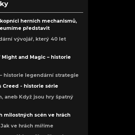
nky
ůkopníci herních mechanismů,
 neumíme představit
rní vývojář, který 40 let
f Might and Magic – historie
 – historie legendární strategie
s Creed - historie série
h, aneb Když jsou hry špatný
h milostných scén ve hrách
Jak ve hrách míříme