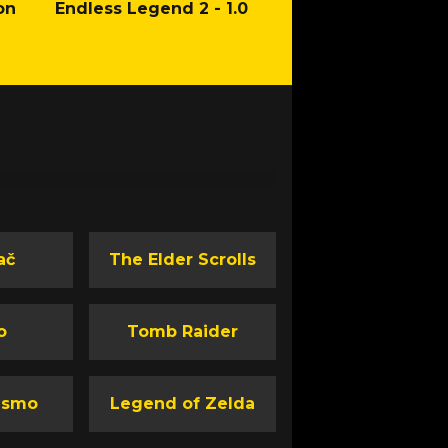
on
Endless Legend 2 - 1.0
Mafia: The Old Co
Man of Honor Ga
ač
The Elder Scrolls
o
Tomb Raider
ismo
Legend of Zelda