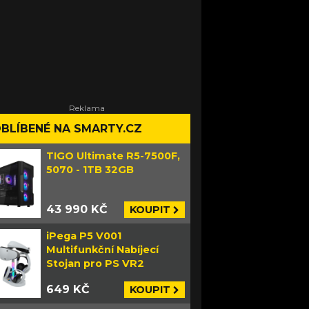
BLÍBENÉ NA SMARTY.CZ
TIGO Ultimate R5-7500F,
5070 - 1TB 32GB
43 990 KČ
KOUPIT
iPega P5 V001
Multifunkční Nabíjecí
Stojan pro PS VR2
649 KČ
KOUPIT