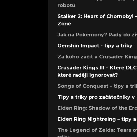
robotů
Stalker 2: Heart of Chornobyl – 
Zóně
Jak na Pokémony? Rady do živ
Genshin Impact - tipy a triky
Za koho začít v Crusader Kings
Crusader Kings III – Které DLC 
které raději ignorovat?
Songs of Conquest – tipy a tri
Tipy a triky pro začátečníky 
Elden Ring: Shadow of the Erdt
Elden Ring Nightreing – tipy a 
The Legend of Zelda: Tears of