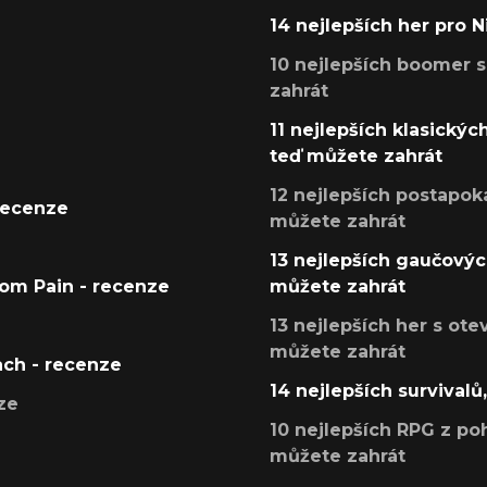
14 nejlepších her pro 
10 nejlepších boomer s
zahrát
11 nejlepších klasickýc
teď můžete zahrát
12 nejlepších postapoka
recenze
můžete zahrát
13 nejlepších gaučových
tom Pain - recenze
můžete zahrát
13 nejlepších her s ot
můžete zahrát
ach - recenze
14 nejlepších survivalů
ze
10 nejlepších RPG z poh
můžete zahrát