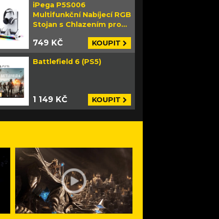
iPega P5S006
Multifunkční Nabíjecí RGB
Stojan s Chlazením pro
PS5 Slim bílý
749 KČ
KOUPIT
Battlefield 6 (PS5)
1 149 KČ
KOUPIT