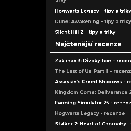
triky
Hogwarts Legacy – tipy a trik
Dune: Awakening - tipy a trik
Silent Hill 2 – tipy a triky
Nejčtenější recenze
Zaklínač 3: Divoký hon - rece
The Last of Us: Part II - recen
Assassin's Creed Shadows - 
Kingdom Come: Deliverance 2
Farming Simulator 25 - recen
Hogwarts Legacy - recenze
Stalker 2: Heart of Chornobyl 