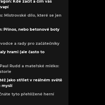
ragon: Kde začít a čím vás
kvapí
: Mistrovské dílo, které se jen
: Přínos, nebo betonové boty
růvodce a rady pro začátečníky
aly hrami (ale často to
 Paul Rudd a mateřské mléko:
storie
též jako střílet v reálném světě
ů myslí
Znáte tyto přehlížené herní