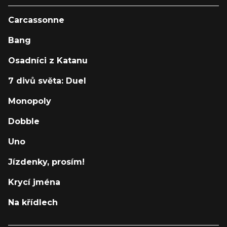
Carcassonne
Bang
Osadníci z Katanu
7 divů světa: Duel
Monopoly
Dobble
Uno
Jízdenky, prosím!
Krycí jména
Na křídlech