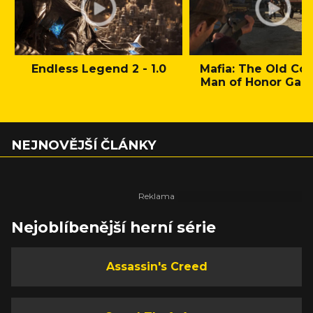
Endless Legend 2 - 1.0
Mafia: The Old Cou
Man of Honor Gam
NEJNOVĚJŠÍ ČLÁNKY
Nejoblíbenější herní série
Assassin's Creed