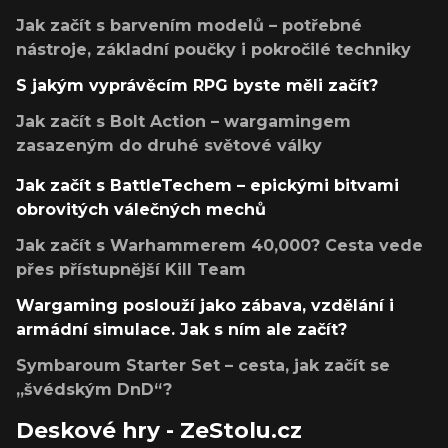
Jak začít s barvením modelů – potřebné
nástroje, základní poučky i pokročilé techniky
S jakým vyprávěcím RPG byste měli začít?
Jak začít s Bolt Action – wargamingem
zasazeným do druhé světové války
Jak začít s BattleTechem – epickými bitvami
obrovitých válečných mechů
Jak začít s Warhammerem 40,000? Cesta vede
přes přístupnější Kill Team
Wargaming poslouží jako zábava, vzdělání i
armádní simulace. Jak s ním ale začít?
Symbaroum Starter Set – cesta, jak začít se
„švédským DnD“?
Deskové hry - ZeStolu.cz