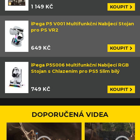
1 149 KČ
KOUPIT
iPega P5 V001 Multifunkční Nabíjecí Stojan
pro PS VR2
649 KČ
KOUPIT
iPega P5S006 Multifunkční Nabíjecí RGB
Stojan s Chlazením pro PS5 Slim bílý
749 KČ
KOUPIT
DOPORUČENÁ VIDEA