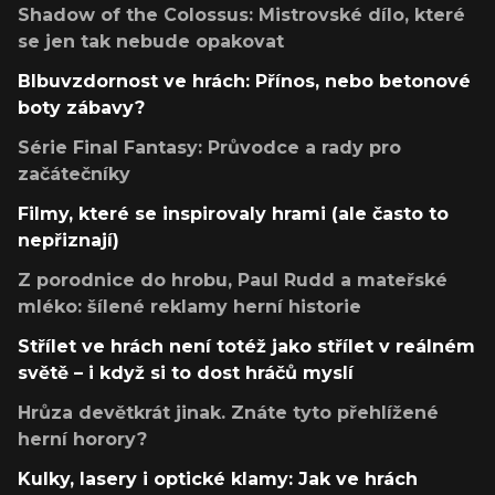
Shadow of the Colossus: Mistrovské dílo, které
se jen tak nebude opakovat
Blbuvzdornost ve hrách: Přínos, nebo betonové
boty zábavy?
Série Final Fantasy: Průvodce a rady pro
začátečníky
Filmy, které se inspirovaly hrami (ale často to
nepřiznají)
Z porodnice do hrobu, Paul Rudd a mateřské
mléko: šílené reklamy herní historie
Střílet ve hrách není totéž jako střílet v reálném
světě – i když si to dost hráčů myslí
Hrůza devětkrát jinak. Znáte tyto přehlížené
herní horory?
Kulky, lasery i optické klamy: Jak ve hrách