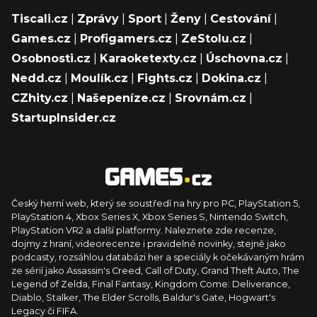
Tiscali.cz
|
Zprávy
|
Sport
|
Ženy
|
Cestování
|
Games.cz
|
Profigamers.cz
|
ZeStolu.cz
|
Osobnosti.cz
|
Karaoketexty.cz
|
Úschovna.cz
|
Nedd.cz
|
Moulík.cz
|
Fights.cz
|
Dokina.cz
|
CZhity.cz
|
Našepeníze.cz
|
Srovnám.cz
|
StartupInsider.cz
Český herní web, který se soustředí na hry pro PC, PlayStation 5,
PlayStation 4, Xbox Series X, Xbox Series S, Nintendo Switch,
PlayStation VR2 a další platformy. Naleznete zde recenze,
dojmy z hraní, videorecenze i pravidelné novinky, stejně jako
podcasty, rozsáhlou databázi her a speciály k očekávaným hrám
ze sérií jako Assassin's Creed, Call of Duty, Grand Theft Auto, The
Legend of Zelda, Final Fantasy, Kingdom Come: Deliverance,
Diablo, Stalker, The Elder Scrolls, Baldur's Gate, Hogwart's
Legacy či FIFA.