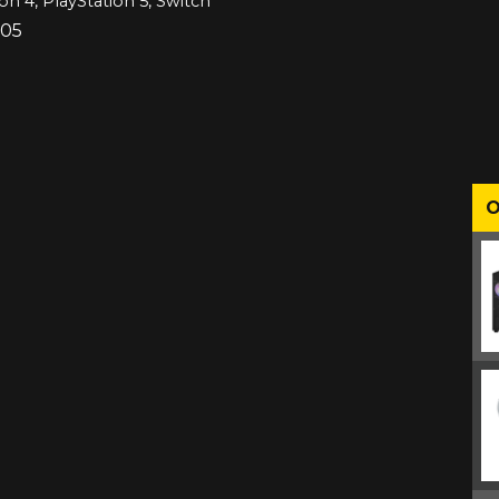
on 4, PlayStation 5, Switch
005
O