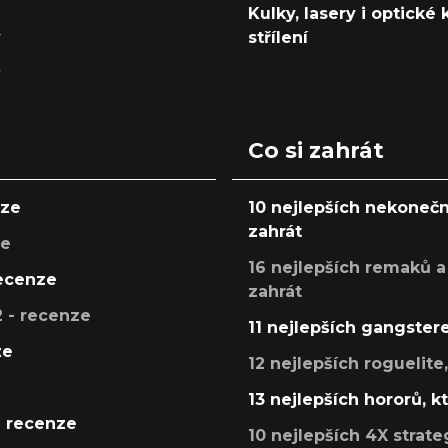
Kulky, lasery i optické
y
střílení
y
Co si zahrát
nze
10 nejlepších nekonečn
zahrát
ze
16 nejlepších remaků a
recenze
zahrát
 - recenze
11 nejlepších gangstere
ze
12 nejlepších roguelite
13 nejlepších hororů, k
- recenze
10 nejlepších 4X strate