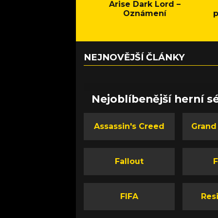
Arise Dark Lord –
Oznámení
p
NEJNOVĚJŠÍ ČLÁNKY
Nejoblíbenější herní sé
Assassin's Creed
Grand
Fallout
F
FIFA
Resi