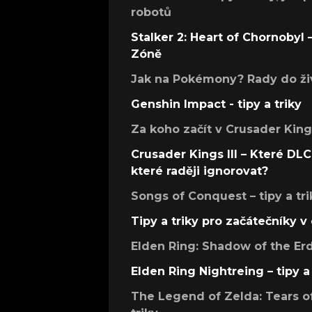
robotů
Stalker 2: Heart of Chornobyl – 
Zóně
Jak na Pokémony? Rady do živ
Genshin Impact - tipy a triky
Za koho začít v Crusader Kings
Crusader Kings III – Které DLC 
které raději ignorovat?
Songs of Conquest – tipy a tri
Tipy a triky pro začátečníky 
Elden Ring: Shadow of the Erdt
Elden Ring Nightreing – tipy a 
The Legend of Zelda: Tears of