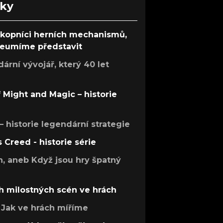
nky
ůkopníci herních mechanismů,
 neumíme představit
rní vývojář, který 40 let
f Might and Magic – historie
 – historie legendární strategie
s Creed - historie série
h, aneb Když jsou hry špatný
h milostných scén ve hrách
Jak ve hrách míříme