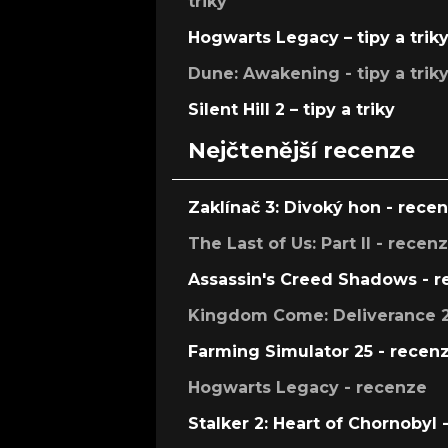
triky
Hogwarts Legacy – tipy a trik
Dune: Awakening - tipy a trik
Silent Hill 2 – tipy a triky
Nejčtenější recenze
Zaklínač 3: Divoký hon - rece
The Last of Us: Part II - recen
Assassin's Creed Shadows - 
Kingdom Come: Deliverance 2
Farming Simulator 25 - recen
Hogwarts Legacy - recenze
Stalker 2: Heart of Chornobyl 