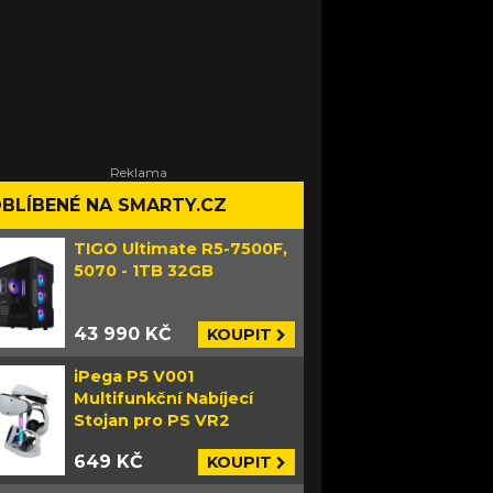
BLÍBENÉ NA SMARTY.CZ
TIGO Ultimate R5-7500F,
5070 - 1TB 32GB
43 990 KČ
KOUPIT
iPega P5 V001
Multifunkční Nabíjecí
Stojan pro PS VR2
649 KČ
KOUPIT