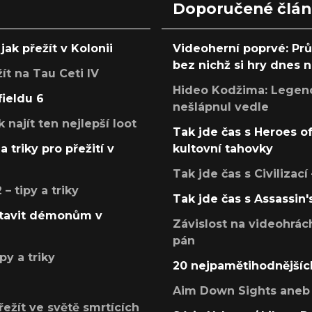
Doporučené člá
jak přežít v Kolonii
Videoherní poprvé: Pr
bez nichž si hry dnes
žít na Tau Ceti IV
Hideo Kodžima: Legendá
fieldu 6
nešlápnul vedle
k najít ten nejlepší loot
Tak jde čas s Heroes o
a triky pro přežití v
kultovní tahovky
Tak jde čas s Civilizací
 tipy a triky
Tak jde čas s Assassin'
postavit démonům v
Závislost na videohrác
pán
py a triky
20 nejpamětihodnějšíc
Aim Down Sights aneb 
přežít ve světě smrtících