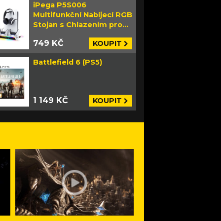
iPega P5S006
Multifunkční Nabíjecí RGB
Stojan s Chlazením pro
PS5 Slim bílý
749 KČ
KOUPIT
Battlefield 6 (PS5)
1 149 KČ
KOUPIT