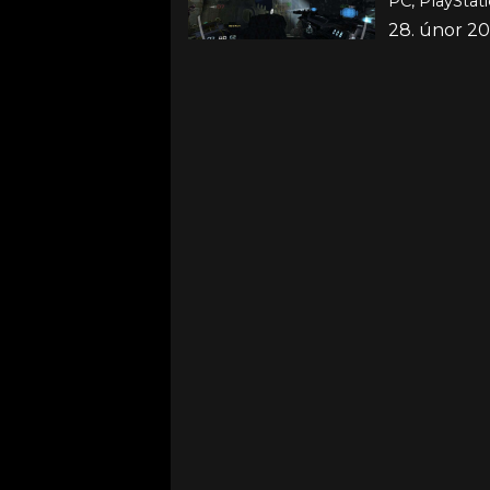
PC, PlayStati
28. únor 2