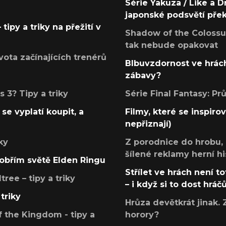
Série Yakuza / Like a D
japonské podsvětí pře
tipy a triky na přežití v
Shadow of the Colossus
tak nebude opakovat
ota začínajících trenérů
Blbuvzdornost ve hrách
zábavy?
 3? Tipy a triky
Série Final Fantasy: P
se vyplatí koupit, a
Filmy, které se inspirov
nepřiznají)
ky
Z porodnice do hrobu,
šílené reklamy herní hi
v obřím světě Elden Ringu
Střílet ve hrách není to
ree – tipy a triky
– i když si to dost hráč
triky
Hrůza devětkrát jinak. 
 the Kingdom - tipy a
horory?