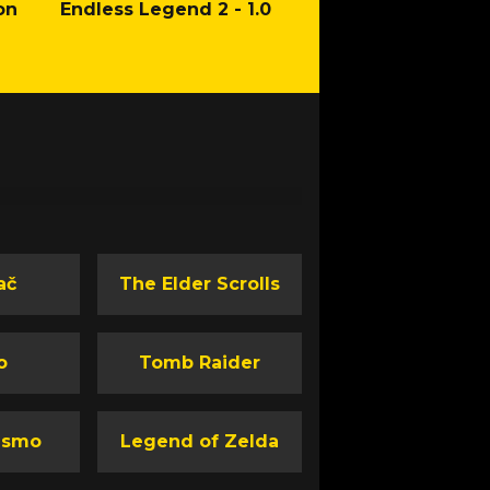
on
Endless Legend 2 - 1.0
Mafia: The Old Co
Man of Honor Ga
ač
The Elder Scrolls
o
Tomb Raider
ismo
Legend of Zelda