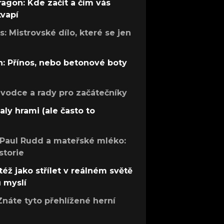
ragon: Kde začít a čím vás
kvapí
: Mistrovské dílo, které se jen
: Přínos, nebo betonové boty
růvodce a rady pro začátečníky
aly hrami (ale často to
 Paul Rudd a mateřské mléko:
storie
též jako střílet v reálném světě
ů myslí
Znáte tyto přehlížené herní