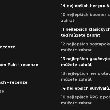
14 nejlepších her pro 
10 nejlepších boomer s
zahrát
11 nejlepších klasickýc
teď můžete zahrát
12 nejlepších postapoka
recenze
můžete zahrát
13 nejlepších gaučových
tom Pain - recenze
můžete zahrát
13 nejlepších her s ot
můžete zahrát
ach - recenze
14 nejlepších survivalů
ze
10 nejlepších RPG z poh
můžete zahrát