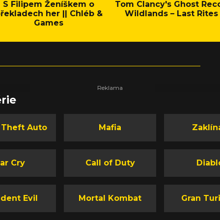
S Filipem Ženíškem o
Tom Clancy's Ghost Rec
řekladech her || Chléb &
Wildlands – Last Rites
Games
rie
 Theft Auto
Mafia
Zaklín
ar Cry
Call of Duty
Diabl
dent Evil
Mortal Kombat
Gran Tur