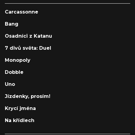
Carcassonne
Bang
Osadníci z Katanu
7 divů světa: Duel
Monopoly
Dobble
Uno
Jízdenky, prosím!
Krycí jména
Na křídlech