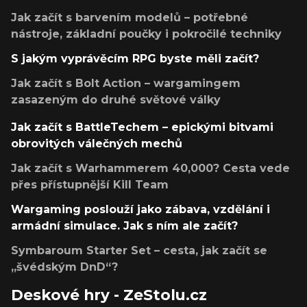
Jak začít s barvením modelů – potřebné
nástroje, základní poučky i pokročilé techniky
S jakým vyprávěcím RPG byste měli začít?
Jak začít s Bolt Action – wargamingem
zasazeným do druhé světové války
Jak začít s BattleTechem – epickými bitvami
obrovitých válečných mechů
Jak začít s Warhammerem 40,000? Cesta vede
přes přístupnější Kill Team
Wargaming poslouží jako zábava, vzdělání i
armádní simulace. Jak s ním ale začít?
Symbaroum Starter Set – cesta, jak začít se
„švédským DnD“?
Deskové hry - ZeStolu.cz