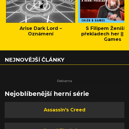
Arise Dark Lord –
S Filipem Ženíšk
Oznámení
překladech her || C
Games
NEJNOVĚJŠÍ ČLÁNKY
Nejoblíbenější herní série
Assassin's Creed