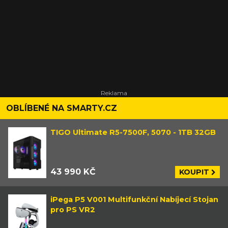
OBLÍBENÉ NA SMARTY.CZ
TIGO Ultimate R5-7500F, 5070 - 1TB 32GB
43 990 KČ
KOUPIT
iPega P5 V001 Multifunkční Nabíjecí Stojan
pro PS VR2