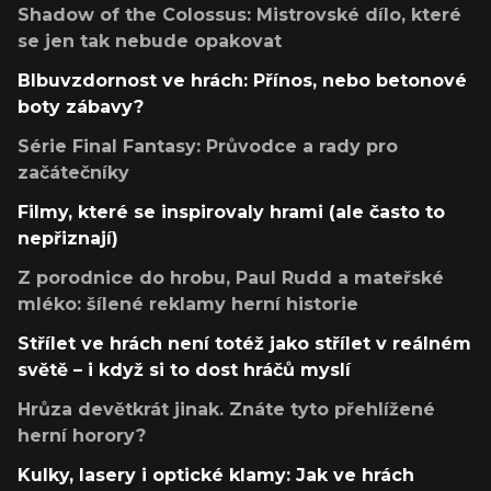
Shadow of the Colossus: Mistrovské dílo, které
se jen tak nebude opakovat
Blbuvzdornost ve hrách: Přínos, nebo betonové
boty zábavy?
Série Final Fantasy: Průvodce a rady pro
začátečníky
Filmy, které se inspirovaly hrami (ale často to
nepřiznají)
Z porodnice do hrobu, Paul Rudd a mateřské
mléko: šílené reklamy herní historie
Střílet ve hrách není totéž jako střílet v reálném
světě – i když si to dost hráčů myslí
Hrůza devětkrát jinak. Znáte tyto přehlížené
herní horory?
Kulky, lasery i optické klamy: Jak ve hrách