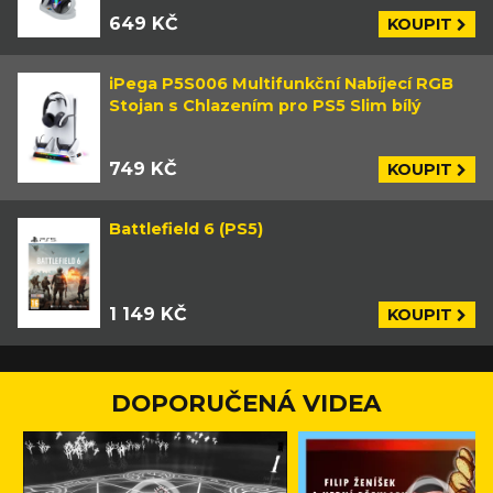
649 KČ
KOUPIT
iPega P5S006 Multifunkční Nabíjecí RGB
Stojan s Chlazením pro PS5 Slim bílý
749 KČ
KOUPIT
Battlefield 6 (PS5)
1 149 KČ
KOUPIT
DOPORUČENÁ VIDEA