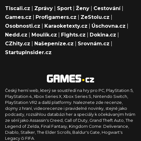
Tiscali.cz
|
Zprávy
|
Sport
|
Ženy
|
Cestování
|
Games.cz
|
Profigamers.cz
|
ZeStolu.cz
|
Osobnosti.cz
|
Karaoketexty.cz
|
Úschovna.cz
|
Nedd.cz
|
Moulík.cz
|
Fights.cz
|
Dokina.cz
|
CZhity.cz
|
Našepeníze.cz
|
Srovnám.cz
|
StartupInsider.cz
Český herní web, který se soustředí na hry pro PC, PlayStation 5,
PlayStation 4, Xbox Series X, Xbox Series S, Nintendo Switch,
PlayStation VR2 a další platformy. Naleznete zde recenze,
dojmy z hraní, videorecenze i pravidelné novinky, stejně jako
podcasty, rozsáhlou databázi her a speciály k očekávaným hrám
ze sérií jako Assassin's Creed, Call of Duty, Grand Theft Auto, The
Legend of Zelda, Final Fantasy, Kingdom Come: Deliverance,
Diablo, Stalker, The Elder Scrolls, Baldur's Gate, Hogwart's
Legacy či FIFA.