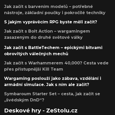
Jak začít s barvením modelů – potřebné
nástroje, základní poučky i pokročilé techniky
S jakým vyprávěcím RPG byste měli začít?
Jak začít s Bolt Action – wargamingem
zasazeným do druhé světové války
Jak začít s BattleTechem – epickými bitvami
obrovitých válečných mechů
Jak začít s Warhammerem 40,000? Cesta vede
přes přístupnější Kill Team
Wargaming poslouží jako zábava, vzdělání i
armádní simulace. Jak s ním ale začít?
Symbaroum Starter Set – cesta, jak začít se
„švédským DnD“?
Deskové hry - ZeStolu.cz