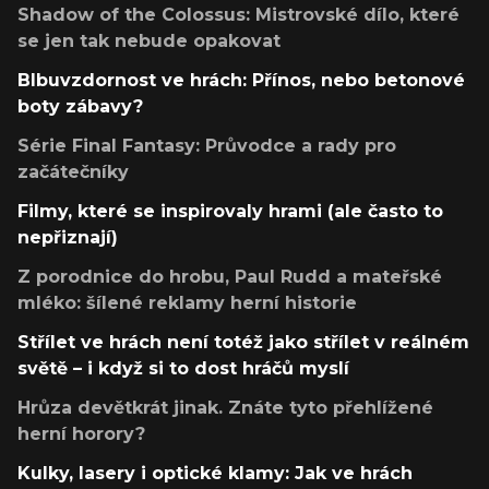
Shadow of the Colossus: Mistrovské dílo, které
se jen tak nebude opakovat
Blbuvzdornost ve hrách: Přínos, nebo betonové
boty zábavy?
Série Final Fantasy: Průvodce a rady pro
začátečníky
Filmy, které se inspirovaly hrami (ale často to
nepřiznají)
Z porodnice do hrobu, Paul Rudd a mateřské
mléko: šílené reklamy herní historie
Střílet ve hrách není totéž jako střílet v reálném
světě – i když si to dost hráčů myslí
Hrůza devětkrát jinak. Znáte tyto přehlížené
herní horory?
Kulky, lasery i optické klamy: Jak ve hrách