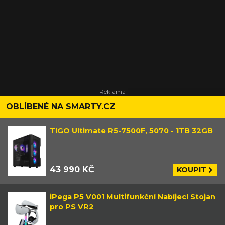
OBLÍBENÉ NA SMARTY.CZ
TIGO Ultimate R5-7500F, 5070 - 1TB 32GB
43 990 KČ
KOUPIT
iPega P5 V001 Multifunkční Nabíjecí Stojan
pro PS VR2