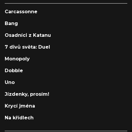
Carcassonne
Bang
Osadníci z Katanu
7 divů světa: Duel
Monopoly
Dobble
Uno
Jízdenky, prosím!
Krycí jména
Na křídlech