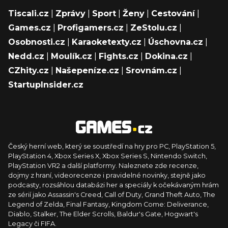
Tiscali.cz
|
Zprávy
|
Sport
|
Ženy
|
Cestování
|
Games.cz
|
Profigamers.cz
|
ZeStolu.cz
|
Osobnosti.cz
|
Karaoketexty.cz
|
Úschovna.cz
|
Nedd.cz
|
Moulík.cz
|
Fights.cz
|
Dokina.cz
|
CZhity.cz
|
Našepeníze.cz
|
Srovnám.cz
|
StartupInsider.cz
Český herní web, který se soustředí na hry pro PC, PlayStation 5,
PlayStation 4, Xbox Series X, Xbox Series S, Nintendo Switch,
PlayStation VR2 a další platformy. Naleznete zde recenze,
dojmy z hraní, videorecenze i pravidelné novinky, stejně jako
podcasty, rozsáhlou databázi her a speciály k očekávaným hrám
ze sérií jako Assassin's Creed, Call of Duty, Grand Theft Auto, The
Legend of Zelda, Final Fantasy, Kingdom Come: Deliverance,
Diablo, Stalker, The Elder Scrolls, Baldur's Gate, Hogwart's
Legacy či FIFA.