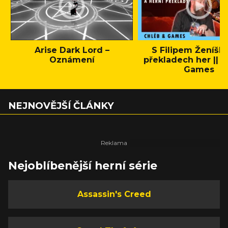
Arise Dark Lord –
S Filipem Ženíšk
Oznámení
překladech her || C
Games
NEJNOVĚJŠÍ ČLÁNKY
Nejoblíbenější herní série
Assassin's Creed