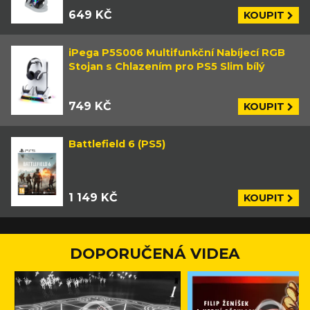
649 KČ
KOUPIT
iPega P5S006 Multifunkční Nabíjecí RGB
Stojan s Chlazením pro PS5 Slim bílý
749 KČ
KOUPIT
Battlefield 6 (PS5)
1 149 KČ
KOUPIT
DOPORUČENÁ VIDEA