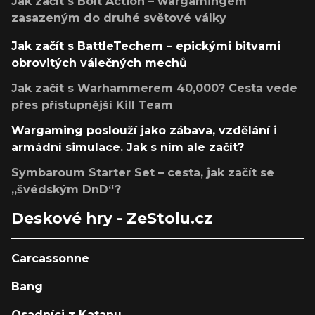
Jak začít s Bolt Action – wargamingem
zasazeným do druhé světové války
Jak začít s BattleTechem – epickými bitvami
obrovitých válečných mechů
Jak začít s Warhammerem 40,000? Cesta vede
přes přístupnější Kill Team
Wargaming poslouží jako zábava, vzdělání i
armádní simulace. Jak s ním ale začít?
Symbaroum Starter Set – cesta, jak začít se
„švédským DnD“?
Deskové hry - ZeStolu.cz
Carcassonne
Bang
Osadníci z Katanu