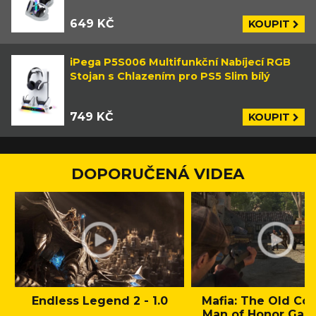
649 KČ
KOUPIT
iPega P5S006 Multifunkční Nabíjecí RGB
Stojan s Chlazením pro PS5 Slim bílý
749 KČ
KOUPIT
DOPORUČENÁ VIDEA
Endless Legend 2 - 1.0
Mafia: The Old Cou
Man of Honor Gam