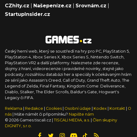
CZhity.cz
|
Našepeníze.cz
|
Srovnám.cz
|
StartupInsider.cz
Český herní web, který se soustředí na hry pro PC, PlayStation 5,
PlayStation 4, Xbox Series X, Xbox Series S, Nintendo Switch,
PlayStation VR2 a další platformy. Naleznete zde recenze,
dojmy z hraní, videorecenze i pravidelné novinky, stejně jako
podcasty, rozsáhlou databázi her a speciály k očekávaným hrám
ze sérií jako Assassin's Creed, Call of Duty, Grand Theft Auto, The
Legend of Zelda, Final Fantasy, Kingdom Come: Deliverance,
Diablo, Stalker, The Elder Scrolls, Baldur's Gate, Hogwart's
Legacy či FIFA.
Reklama
|
Redakce
|
Cookies
|
Osobní údaje
|
Kodex
|
Kontakt
|
O
nás
| Máte námět či připomínku?
Napište nám
© 2026 Games.tiscali.cz |
TISCALI MEDIA, a.s.
|
Člen skupiny
DIGNITY, s.r.o.