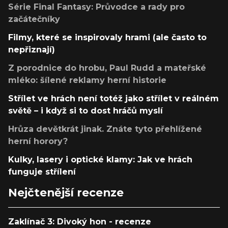
Série Final Fantasy: Průvodce a rady pro
začátečníky
Filmy, které se inspirovaly hrami (ale často to
nepřiznají)
Z porodnice do hrobu, Paul Rudd a mateřské
mléko: šílené reklamy herní historie
Střílet ve hrách není totéž jako střílet v reálném
světě – i když si to dost hráčů myslí
Hrůza devětkrát jinak. Znáte tyto přehlížené
herní horory?
Kulky, lasery i optické klamy: Jak ve hrách
funguje střílení
Nejčtenější recenze
Zaklínač 3: Divoký hon - recenze