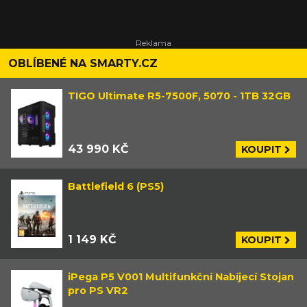
OBLÍBENÉ NA SMARTY.CZ
TIGO Ultimate R5-7500F, 5070 - 1TB 32GB
43 990 KČ
KOUPIT
Battlefield 6 (PS5)
1 149 KČ
KOUPIT
iPega P5 V001 Multifunkční Nabíjecí Stojan
pro PS VR2