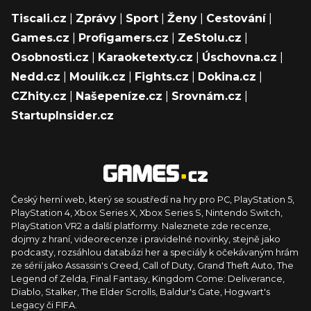
Tiscali.cz
|
Zprávy
|
Sport
|
Ženy
|
Cestování
|
Games.cz
|
Profigamers.cz
|
ZeStolu.cz
|
Osobnosti.cz
|
Karaoketexty.cz
|
Úschovna.cz
|
Nedd.cz
|
Moulík.cz
|
Fights.cz
|
Dokina.cz
|
CZhity.cz
|
Našepeníze.cz
|
Srovnám.cz
|
StartupInsider.cz
Český herní web, který se soustředí na hry pro PC, PlayStation 5,
PlayStation 4, Xbox Series X, Xbox Series S, Nintendo Switch,
PlayStation VR2 a další platformy. Naleznete zde recenze,
dojmy z hraní, videorecenze i pravidelné novinky, stejně jako
podcasty, rozsáhlou databázi her a speciály k očekávaným hrám
ze sérií jako Assassin's Creed, Call of Duty, Grand Theft Auto, The
Legend of Zelda, Final Fantasy, Kingdom Come: Deliverance,
Diablo, Stalker, The Elder Scrolls, Baldur's Gate, Hogwart's
Legacy či FIFA.