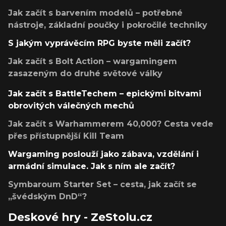
Jak začít s barvením modelů – potřebné
nástroje, základní poučky i pokročilé techniky
S jakým vyprávěcím RPG byste měli začít?
Jak začít s Bolt Action – wargamingem
zasazeným do druhé světové války
Jak začít s BattleTechem – epickými bitvami
obrovitých válečných mechů
Jak začít s Warhammerem 40,000? Cesta vede
přes přístupnější Kill Team
Wargaming poslouží jako zábava, vzdělání i
armádní simulace. Jak s ním ale začít?
Symbaroum Starter Set – cesta, jak začít se
„švédským DnD“?
Deskové hry - ZeStolu.cz