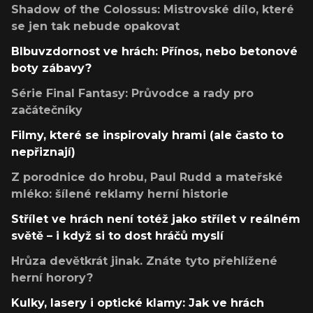
Shadow of the Colossus: Mistrovské dílo, které
se jen tak nebude opakovat
Blbuvzdornost ve hrách: Přínos, nebo betonové
boty zábavy?
Série Final Fantasy: Průvodce a rady pro
začátečníky
Filmy, které se inspirovaly hrami (ale často to
nepřiznají)
Z porodnice do hrobu, Paul Rudd a mateřské
mléko: šílené reklamy herní historie
Střílet ve hrách není totéž jako střílet v reálném
světě – i když si to dost hráčů myslí
Hrůza devětkrát jinak. Znáte tyto přehlížené
herní horory?
Kulky, lasery i optické klamy: Jak ve hrách