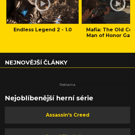
Endless Legend 2 - 1.0
Mafia: The Old Cou
Man of Honor Gam
NEJNOVĚJŠÍ ČLÁNKY
Nejoblíbenější herní série
Assassin's Creed