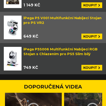
1 149 KČ
KOUPIT
iPega P5 V001 Multifunkční Nabíjecí Stojan
pro PS VR2
649 KČ
KOUPIT
iPega P5S006 Multifunkční Nabíjecí RGB
Stojan s Chlazením pro PS5 Slim bílý
749 KČ
KOUPIT
DOPORUČENÁ VIDEA