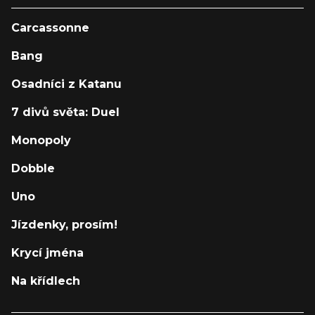
Carcassonne
Bang
Osadníci z Katanu
7 divů světa: Duel
Monopoly
Dobble
Uno
Jízdenky, prosím!
Krycí jména
Na křídlech