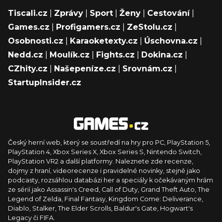
Tiscali.cz
|
Zprávy
|
Sport
|
Ženy
|
Cestování
|
Games.cz
|
Profigamers.cz
|
ZeStolu.cz
|
Osobnosti.cz
|
Karaoketexty.cz
|
Úschovna.cz
|
Nedd.cz
|
Moulík.cz
|
Fights.cz
|
Dokina.cz
|
CZhity.cz
|
Našepeníze.cz
|
Srovnám.cz
|
StartupInsider.cz
Český herní web, který se soustředí na hry pro PC, PlayStation 5,
PlayStation 4, Xbox Series X, Xbox Series S, Nintendo Switch,
PlayStation VR2 a další platformy. Naleznete zde recenze,
dojmy z hraní, videorecenze i pravidelné novinky, stejně jako
podcasty, rozsáhlou databázi her a speciály k očekávaným hrám
ze sérií jako Assassin's Creed, Call of Duty, Grand Theft Auto, The
Legend of Zelda, Final Fantasy, Kingdom Come: Deliverance,
Diablo, Stalker, The Elder Scrolls, Baldur's Gate, Hogwart's
Legacy či FIFA.