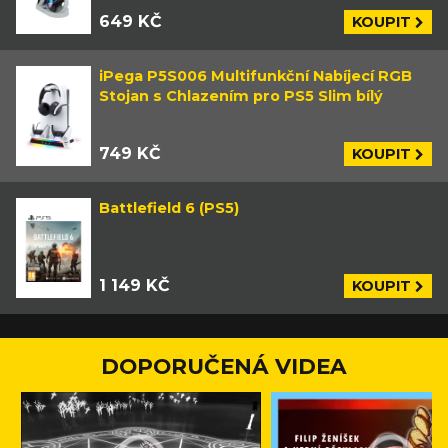
649 KČ
KOUPIT
iPega P5S006 Multifunkční Nabíjecí RGB
Stojan s Chlazením pro PS5 Slim bílý
749 KČ
KOUPIT
Battlefield 6 (PS5)
1 149 KČ
KOUPIT
DOPORUČENÁ VIDEA