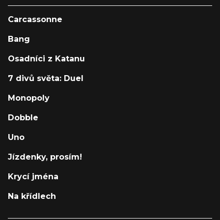
Carcassonne
Bang
Osadníci z Katanu
7 divů světa: Duel
Monopoly
Dobble
Uno
Jízdenky, prosím!
Krycí jména
Na křídlech