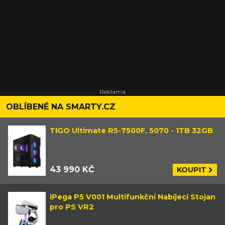
OBLÍBENÉ NA SMARTY.CZ
TIGO Ultimate R5-7500F, 5070 - 1TB 32GB
43 990 KČ
KOUPIT
iPega P5 V001 Multifunkční Nabíjecí Stojan
pro PS VR2