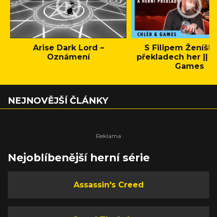
Arise Dark Lord –
S Filipem Ženíšk
Oznámení
překladech her || C
Games
NEJNOVĚJŠÍ ČLÁNKY
Nejoblíbenější herní série
Assassin's Creed