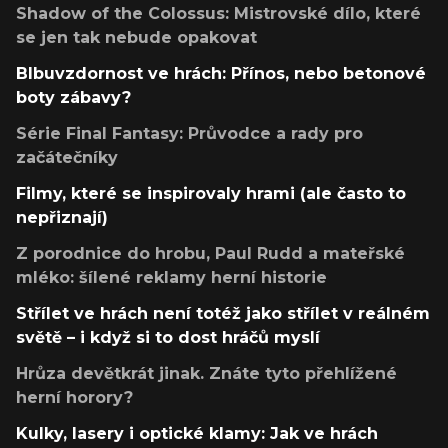
Shadow of the Colossus: Mistrovské dílo, které
se jen tak nebude opakovat
Blbuvzdornost ve hrách: Přínos, nebo betonové
boty zábavy?
Série Final Fantasy: Průvodce a rady pro
začátečníky
Filmy, které se inspirovaly hrami (ale často to
nepřiznají)
Z porodnice do hrobu, Paul Rudd a mateřské
mléko: šílené reklamy herní historie
Střílet ve hrách není totéž jako střílet v reálném
světě – i když si to dost hráčů myslí
Hrůza devětkrát jinak. Znáte tyto přehlížené
herní horory?
Kulky, lasery i optické klamy: Jak ve hrách