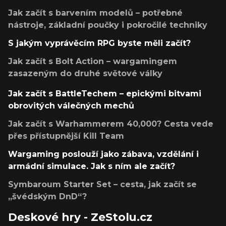
Jak začít s barvením modelů – potřebné
nástroje, základní poučky i pokročilé techniky
S jakým vyprávěcím RPG byste měli začít?
Jak začít s Bolt Action – wargamingem
zasazeným do druhé světové války
Jak začít s BattleTechem – epickými bitvami
obrovitých válečných mechů
Jak začít s Warhammerem 40,000? Cesta vede
přes přístupnější Kill Team
Wargaming poslouží jako zábava, vzdělání i
armádní simulace. Jak s ním ale začít?
Symbaroum Starter Set – cesta, jak začít se
„švédským DnD“?
Deskové hry - ZeStolu.cz