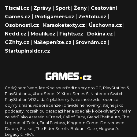
Tiscali.cz
|
Zprávy
|
Sport
|
Ženy
|
Cestování
|
Games.cz
|
Profigamers.cz
|
ZeStolu.cz
|
Osobnosti.cz
|
Karaoketexty.cz
|
Úschovna.cz
|
Nedd.cz
|
Moulík.cz
|
Fights.cz
|
Dokina.cz
|
CZhity.cz
|
Našepeníze.cz
|
Srovnám.cz
|
StartupInsider.cz
Český herní web, který se soustředí na hry pro PC, PlayStation 5,
PlayStation 4, Xbox Series X, Xbox Series S, Nintendo Switch,
PlayStation VR2 a další platformy. Naleznete zde recenze,
dojmy z hraní, videorecenze i pravidelné novinky, stejně jako
podcasty, rozsáhlou databázi her a speciály k očekávaným hrám
ze sérií jako Assassin's Creed, Call of Duty, Grand Theft Auto, The
Legend of Zelda, Final Fantasy, Kingdom Come: Deliverance,
Diablo, Stalker, The Elder Scrolls, Baldur's Gate, Hogwart's
Legacy či FIFA.