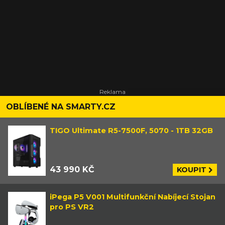
OBLÍBENÉ NA SMARTY.CZ
TIGO Ultimate R5-7500F, 5070 - 1TB 32GB
43 990 KČ
KOUPIT
iPega P5 V001 Multifunkční Nabíjecí Stojan
pro PS VR2