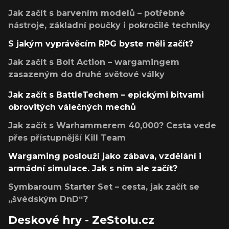
Jak začít s barvením modelů – potřebné
nástroje, základní poučky i pokročilé techniky
S jakým vyprávěcím RPG byste měli začít?
Jak začít s Bolt Action – wargamingem
zasazeným do druhé světové války
Jak začít s BattleTechem – epickými bitvami
obrovitých válečných mechů
Jak začít s Warhammerem 40,000? Cesta vede
přes přístupnější Kill Team
Wargaming poslouží jako zábava, vzdělání i
armádní simulace. Jak s ním ale začít?
Symbaroum Starter Set – cesta, jak začít se
„švédským DnD“?
Deskové hry - ZeStolu.cz