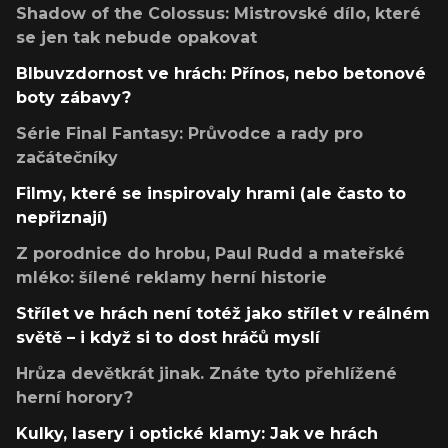
Shadow of the Colossus: Mistrovské dílo, které
se jen tak nebude opakovat
Blbuvzdornost ve hrách: Přínos, nebo betonové
boty zábavy?
Série Final Fantasy: Průvodce a rady pro
začátečníky
Filmy, které se inspirovaly hrami (ale často to
nepřiznají)
Z porodnice do hrobu, Paul Rudd a mateřské
mléko: šílené reklamy herní historie
Střílet ve hrách není totéž jako střílet v reálném
světě – i když si to dost hráčů myslí
Hrůza devětkrát jinak. Znáte tyto přehlížené
herní horory?
Kulky, lasery i optické klamy: Jak ve hrách