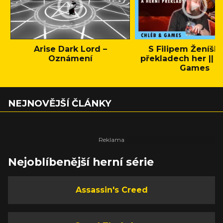
Arise Dark Lord –
S Filipem Ženíšk
Oznámení
překladech her || C
Games
NEJNOVĚJŠÍ ČLÁNKY
Nejoblíbenější herní série
Assassin's Creed