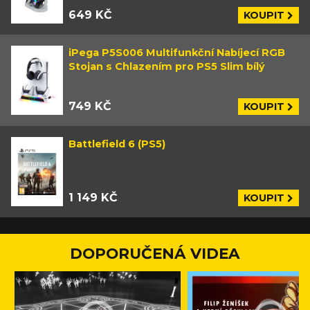
649 KČ
KOUPIT
iPega P5S006 Multifunkční Nabíjecí RGB
Stojan s Chlazením pro PS5 Slim bílý
749 KČ
KOUPIT
Battlefield 6 (PS5)
1 149 KČ
KOUPIT
DOPORUČENÁ VIDEA