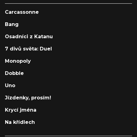
Carcassonne
Bang
Osadníci z Katanu
7 divů světa: Duel
Monopoly
Dobble
Uno
Jízdenky, prosím!
Krycí jména
Na křídlech