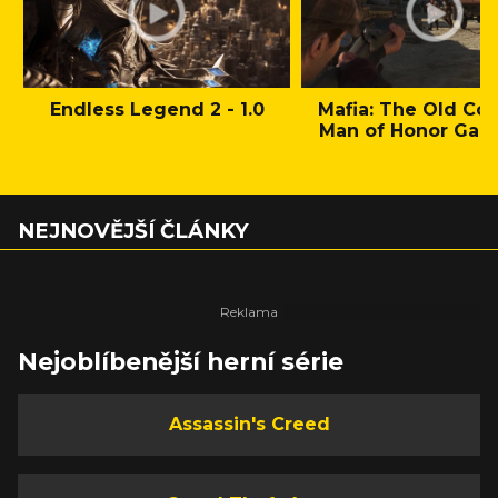
Endless Legend 2 - 1.0
Mafia: The Old Cou
Man of Honor Gam
NEJNOVĚJŠÍ ČLÁNKY
Nejoblíbenější herní série
Assassin's Creed