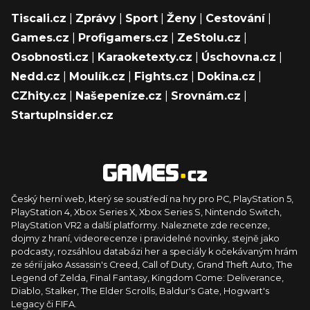
Tiscali.cz
|
Zprávy
|
Sport
|
Ženy
|
Cestování
|
Games.cz
|
Profigamers.cz
|
ZeStolu.cz
|
Osobnosti.cz
|
Karaoketexty.cz
|
Úschovna.cz
|
Nedd.cz
|
Moulík.cz
|
Fights.cz
|
Dokina.cz
|
CZhity.cz
|
Našepeníze.cz
|
Srovnám.cz
|
StartupInsider.cz
Český herní web, který se soustředí na hry pro PC, PlayStation 5,
PlayStation 4, Xbox Series X, Xbox Series S, Nintendo Switch,
PlayStation VR2 a další platformy. Naleznete zde recenze,
dojmy z hraní, videorecenze i pravidelné novinky, stejně jako
podcasty, rozsáhlou databázi her a speciály k očekávaným hrám
ze sérií jako Assassin's Creed, Call of Duty, Grand Theft Auto, The
Legend of Zelda, Final Fantasy, Kingdom Come: Deliverance,
Diablo, Stalker, The Elder Scrolls, Baldur's Gate, Hogwart's
Legacy či FIFA.