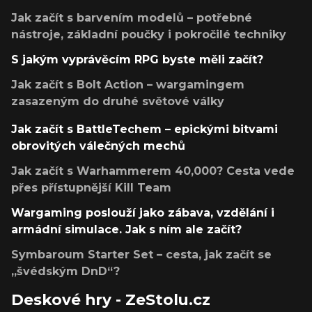
Jak začít s barvením modelů – potřebné
nástroje, základní poučky i pokročilé techniky
S jakým vyprávěcím RPG byste měli začít?
Jak začít s Bolt Action – wargamingem
zasazeným do druhé světové války
Jak začít s BattleTechem – epickými bitvami
obrovitých válečných mechů
Jak začít s Warhammerem 40,000? Cesta vede
přes přístupnější Kill Team
Wargaming poslouží jako zábava, vzdělání i
armádní simulace. Jak s ním ale začít?
Symbaroum Starter Set – cesta, jak začít se
„švédským DnD“?
Deskové hry - ZeStolu.cz