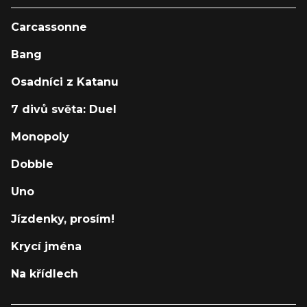
Carcassonne
Bang
Osadníci z Katanu
7 divů světa: Duel
Monopoly
Dobble
Uno
Jízdenky, prosím!
Krycí jména
Na křídlech