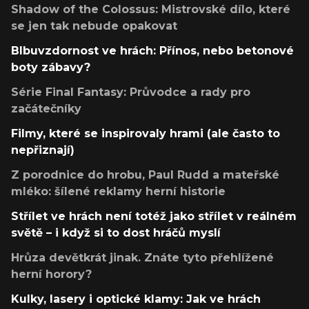
Shadow of the Colossus: Mistrovské dílo, které
se jen tak nebude opakovat
Blbuvzdornost ve hrách: Přínos, nebo betonové
boty zábavy?
Série Final Fantasy: Průvodce a rady pro
začátečníky
Filmy, které se inspirovaly hrami (ale často to
nepřiznají)
Z porodnice do hrobu, Paul Rudd a mateřské
mléko: šílené reklamy herní historie
Střílet ve hrách není totéž jako střílet v reálném
světě – i když si to dost hráčů myslí
Hrůza devětkrát jinak. Znáte tyto přehlížené
herní horory?
Kulky, lasery i optické klamy: Jak ve hrách