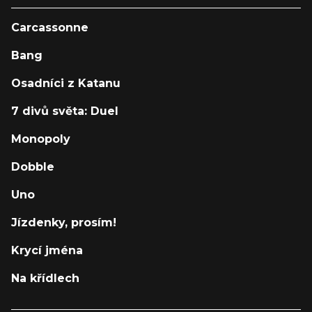
Carcassonne
Bang
Osadníci z Katanu
7 divů světa: Duel
Monopoly
Dobble
Uno
Jízdenky, prosím!
Krycí jména
Na křídlech