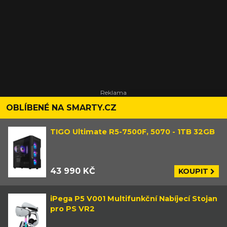
OBLÍBENÉ NA SMARTY.CZ
TIGO Ultimate R5-7500F, 5070 - 1TB 32GB
43 990 KČ
KOUPIT
iPega P5 V001 Multifunkční Nabíjecí Stojan
pro PS VR2