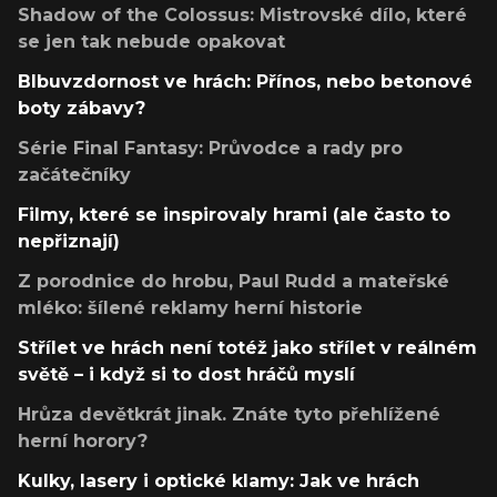
Shadow of the Colossus: Mistrovské dílo, které
se jen tak nebude opakovat
Blbuvzdornost ve hrách: Přínos, nebo betonové
boty zábavy?
Série Final Fantasy: Průvodce a rady pro
začátečníky
Filmy, které se inspirovaly hrami (ale často to
nepřiznají)
Z porodnice do hrobu, Paul Rudd a mateřské
mléko: šílené reklamy herní historie
Střílet ve hrách není totéž jako střílet v reálném
světě – i když si to dost hráčů myslí
Hrůza devětkrát jinak. Znáte tyto přehlížené
herní horory?
Kulky, lasery i optické klamy: Jak ve hrách