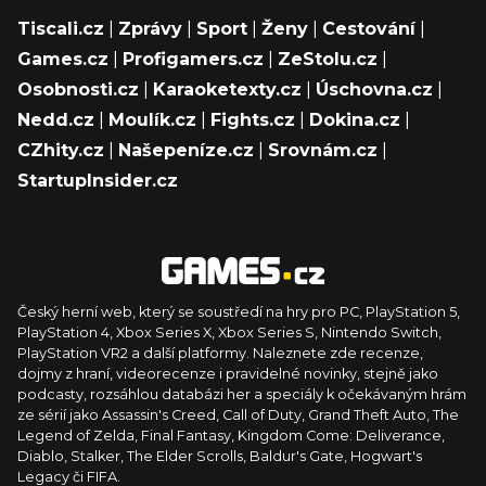
Tiscali.cz
|
Zprávy
|
Sport
|
Ženy
|
Cestování
|
Games.cz
|
Profigamers.cz
|
ZeStolu.cz
|
Osobnosti.cz
|
Karaoketexty.cz
|
Úschovna.cz
|
Nedd.cz
|
Moulík.cz
|
Fights.cz
|
Dokina.cz
|
CZhity.cz
|
Našepeníze.cz
|
Srovnám.cz
|
StartupInsider.cz
Český herní web, který se soustředí na hry pro PC, PlayStation 5,
PlayStation 4, Xbox Series X, Xbox Series S, Nintendo Switch,
PlayStation VR2 a další platformy. Naleznete zde recenze,
dojmy z hraní, videorecenze i pravidelné novinky, stejně jako
podcasty, rozsáhlou databázi her a speciály k očekávaným hrám
ze sérií jako Assassin's Creed, Call of Duty, Grand Theft Auto, The
Legend of Zelda, Final Fantasy, Kingdom Come: Deliverance,
Diablo, Stalker, The Elder Scrolls, Baldur's Gate, Hogwart's
Legacy či FIFA.