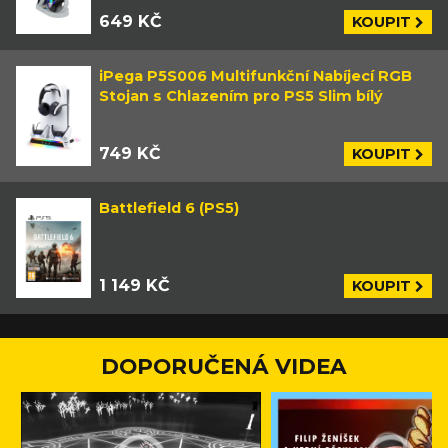
649 KČ
KOUPIT
iPega P5S006 Multifunkční Nabíjecí RGB
Stojan s Chlazením pro PS5 Slim bílý
749 KČ
KOUPIT
Battlefield 6 (PS5)
1 149 KČ
KOUPIT
DOPORUČENÁ VIDEA