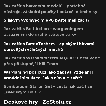
Jak začít s barvením modelů – potřebné
nástroje, základní poučky i pokročilé techniky
S jakým vyprávěcím RPG byste měli začít?
Jak začít s Bolt Action – wargamingem
zasazeným do druhé světové války
Jak začít s BattleTechem – epickými bitvami
obrovitých válečných mechů
Jak začít s Warhammerem 40,000? Cesta vede
přes přístupnější Kill Team
Wargaming poslouží jako zábava, vzdělání i
armádní simulace. Jak s ním ale začít?
Symbaroum Starter Set – cesta, jak začít se
„švédským DnD“?
Deskové hry - ZeStolu.cz