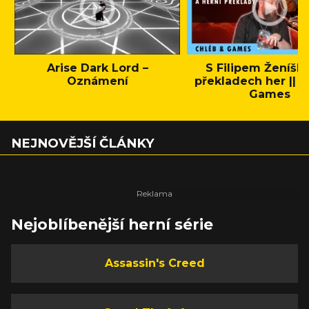
Arise Dark Lord –
S Filipem Ženíšk
Oznámení
překladech her || C
Games
NEJNOVĚJŠÍ ČLÁNKY
Nejoblíbenější herní série
Assassin's Creed