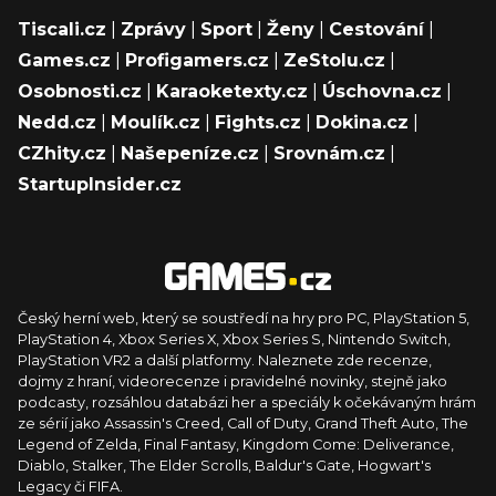
Tiscali.cz
|
Zprávy
|
Sport
|
Ženy
|
Cestování
|
Games.cz
|
Profigamers.cz
|
ZeStolu.cz
|
Osobnosti.cz
|
Karaoketexty.cz
|
Úschovna.cz
|
Nedd.cz
|
Moulík.cz
|
Fights.cz
|
Dokina.cz
|
CZhity.cz
|
Našepeníze.cz
|
Srovnám.cz
|
StartupInsider.cz
Český herní web, který se soustředí na hry pro PC, PlayStation 5,
PlayStation 4, Xbox Series X, Xbox Series S, Nintendo Switch,
PlayStation VR2 a další platformy. Naleznete zde recenze,
dojmy z hraní, videorecenze i pravidelné novinky, stejně jako
podcasty, rozsáhlou databázi her a speciály k očekávaným hrám
ze sérií jako Assassin's Creed, Call of Duty, Grand Theft Auto, The
Legend of Zelda, Final Fantasy, Kingdom Come: Deliverance,
Diablo, Stalker, The Elder Scrolls, Baldur's Gate, Hogwart's
Legacy či FIFA.