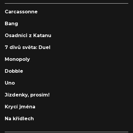
Carcassonne
Bang
Osadníci z Katanu
7 divů světa: Duel
Monopoly
Dobble
Uno
Jízdenky, prosím!
Krycí jména
Na křídlech