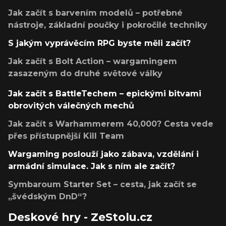
Jak začít s barvením modelů – potřebné
nástroje, základní poučky i pokročilé techniky
S jakým vyprávěcím RPG byste měli začít?
Jak začít s Bolt Action – wargamingem
zasazeným do druhé světové války
Jak začít s BattleTechem – epickými bitvami
obrovitých válečných mechů
Jak začít s Warhammerem 40,000? Cesta vede
přes přístupnější Kill Team
Wargaming poslouží jako zábava, vzdělání i
armádní simulace. Jak s ním ale začít?
Symbaroum Starter Set – cesta, jak začít se
„švédským DnD“?
Deskové hry - ZeStolu.cz