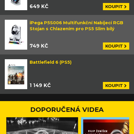
649 KČ
KOUPIT
iPega P5S006 Multifunkční Nabíjecí RGB
Stojan s Chlazením pro PS5 Slim bílý
749 KČ
KOUPIT
Battlefield 6 (PS5)
1 149 KČ
KOUPIT
DOPORUČENÁ VIDEA