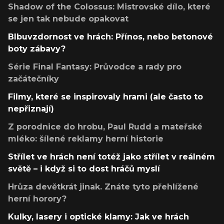
Shadow of the Colossus: Mistrovské dílo, které
se jen tak nebude opakovat
Blbuvzdornost ve hrách: Přínos, nebo betonové
boty zábavy?
Série Final Fantasy: Průvodce a rady pro
začátečníky
Filmy, které se inspirovaly hrami (ale často to
nepřiznají)
Z porodnice do hrobu, Paul Rudd a mateřské
mléko: šílené reklamy herní historie
Střílet ve hrách není totéž jako střílet v reálném
světě – i když si to dost hráčů myslí
Hrůza devětkrát jinak. Znáte tyto přehlížené
herní horory?
Kulky, lasery i optické klamy: Jak ve hrách