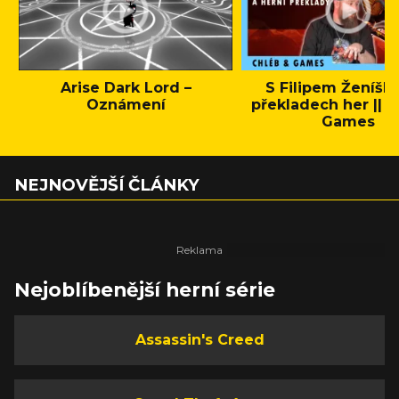
Arise Dark Lord –
S Filipem Ženíšk
Oznámení
překladech her || C
Games
NEJNOVĚJŠÍ ČLÁNKY
Nejoblíbenější herní série
Assassin's Creed