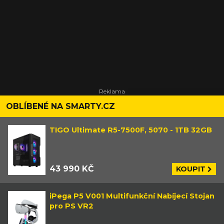
OBLÍBENÉ NA SMARTY.CZ
TIGO Ultimate R5-7500F, 5070 - 1TB 32GB
43 990 KČ
KOUPIT
iPega P5 V001 Multifunkční Nabíjecí Stojan
pro PS VR2